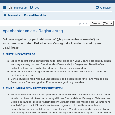
Impressum
FAQ
Anmelden
Startseite
Foren-Übersicht
Sprache:
openhabforum.de - Registrierung
Mit dem Zugriff auf „openhabforum.de" („https://openhabforum.de") wird
zwischen dir und dem Betreiber ein Vertrag mit folgenden Regelungen
geschlossen:
1. NUTZUNGSVERTRAG
Mit dem Zugriff auf „openhabforum.de" (im Folgenden „das Board") schließt du einen
Nutzungsvertrag mit dem Betreiber des Boards ab (im Folgenden „Betreiber") und
erklärst dich mit den nachfolgenden Regelungen einverstanden.
Wenn du mit diesen Regelungen nicht einverstanden bist, so darfst du das Board
nicht weiter nutzen.
Der Nutzungsvertrag wird auf unbestimmte Zeit geschlossen und kann von beiden
Seiten ohne Einhaltung einer Frist jederzeit gekündigt werden.
2. EINRÄUMUNG VON NUTZUNGSRECHTEN
Mit dem Erstellen eines Beitrags erteilst du dem Betreiber ein einfaches, zeitlich und
räumlich unbeschränktes und unentgeltliches Recht, deinen Beitrag im Rahmen des
Boards zu nutzen. Dieses Nutzungsrecht umfasst auch die maschinelle Verarbeitung
von Beiträgen durch KI-gestützte Assistenzsysteme, die als Bestandteil des
Forumsbetriebs eingesetzt werden. Zweck dieser Verarbeitung ist die Bereitstellung
einer intelligenten Hilfe-Funktion für Forumsmitglieder. Eine Weitergabe der Inhalte an