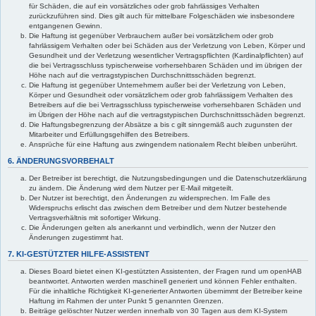
für Schäden, die auf ein vorsätzliches oder grob fahrlässiges Verhalten
zurückzuführen sind. Dies gilt auch für mittelbare Folgeschäden wie insbesondere
entgangenen Gewinn.
Die Haftung ist gegenüber Verbrauchern außer bei vorsätzlichem oder grob
fahrlässigem Verhalten oder bei Schäden aus der Verletzung von Leben, Körper und
Gesundheit und der Verletzung wesentlicher Vertragspflichten (Kardinalpflichten) auf
die bei Vertragsschluss typischerweise vorhersehbaren Schäden und im übrigen der
Höhe nach auf die vertragstypischen Durchschnittsschäden begrenzt.
Die Haftung ist gegenüber Unternehmern außer bei der Verletzung von Leben,
Körper und Gesundheit oder vorsätzlichem oder grob fahrlässigem Verhalten des
Betreibers auf die bei Vertragsschluss typischerweise vorhersehbaren Schäden und
im Übrigen der Höhe nach auf die vertragstypischen Durchschnittsschäden begrenzt.
Die Haftungsbegrenzung der Absätze a bis c gilt sinngemäß auch zugunsten der
Mitarbeiter und Erfüllungsgehilfen des Betreibers.
Ansprüche für eine Haftung aus zwingendem nationalem Recht bleiben unberührt.
6. ÄNDERUNGSVORBEHALT
Der Betreiber ist berechtigt, die Nutzungsbedingungen und die Datenschutzerklärung
zu ändern. Die Änderung wird dem Nutzer per E-Mail mitgeteilt.
Der Nutzer ist berechtigt, den Änderungen zu widersprechen. Im Falle des
Widerspruchs erlischt das zwischen dem Betreiber und dem Nutzer bestehende
Vertragsverhältnis mit sofortiger Wirkung.
Die Änderungen gelten als anerkannt und verbindlich, wenn der Nutzer den
Änderungen zugestimmt hat.
7. KI-GESTÜTZTER HILFE-ASSISTENT
Dieses Board bietet einen KI-gestützten Assistenten, der Fragen rund um openHAB
beantwortet. Antworten werden maschinell generiert und können Fehler enthalten.
Für die inhaltliche Richtigkeit KI-generierter Antworten übernimmt der Betreiber keine
Haftung im Rahmen der unter Punkt 5 genannten Grenzen.
Beiträge gelöschter Nutzer werden innerhalb von 30 Tagen aus dem KI-System