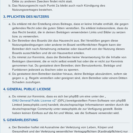
Dritte zu anderen Zwecken findet nicht statt.
Das Nutzungsrecht nach Punkt 2a bleibt auch nach Kündigung des
Nutzungsvertrages bestehen.
3. PFLICHTEN DES NUTZERS
Du erklärst mit der Erstellung eines Beitrags, dass er keine Inhalte enthält, die gegen
geltendes Recht oder die guten Sitten verstoßen. Du erklärst insbesondere, dass du
das Recht besitzt, die in deinen Beiträgen verwendeten Links und Bilder zu setzen
bzw. zu verwenden.
Der Betreiber des Boards übt das Hausrecht aus. Bei Verstößen gegen diese
Nutzungsbedingungen oder anderer im Board veröffentlichten Regeln kann der
Betreiber dich nach Abmahnung zeitweise oder dauerhaft von der Nutzung dieses
Boards ausschließen und dir ein Hausverbot erteilen.
Du nimmst zur Kenntnis, dass der Betreiber keine Verantwortung für die Inhalte von
Beiträgen übernimmt, die er nicht selbst erstellt hat oder die er nicht zur Kenntnis
genommen hat. Du gestattest dem Betreiber, dein Benutzerkonto, Beiträge und
Funktionen jederzeit zu löschen oder zu sperren.
Du gestattest dem Betreiber darüber hinaus, deine Beiträge abzuändern, sofern sie
gegen o. g. Regeln verstoßen oder geeignet sind, dem Betreiber oder einem Dritten
Schaden zuzufügen.
4. GENERAL PUBLIC LICENSE
Du nimmst zur Kenntnis, dass es sich bei phpBB um eine unter der „
GNU General Public License v2
" (GPL) bereitgestellten Foren-Software von phpBB
Limited (www.phpbb.com) handelt; deutschsprachige Informationen werden durch die
deutschsprachige Community unter www.phpbb.de zur Verfügung gestellt. Beide
haben keinen Einfluss auf die Art und Weise, wie die Software verwendet wird.
5. GEWÄHRLEISTUNG
Der Betreiber haftet mit Ausnahme der Verletzung von Leben, Körper und
Gesundheit und der Verletzung wesentlicher Vertragspflichten (Kardinalpflichten) nur