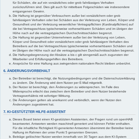
für Schäden, die auf ein vorsätzliches oder grob fahrlässiges Verhalten
zurückzuführen sind. Dies gilt auch für mittelbare Folgeschäden wie insbesondere
entgangenen Gewinn.
Die Haftung ist gegenüber Verbrauchern außer bei vorsätzlichem oder grob
fahrlässigem Verhalten oder bei Schäden aus der Verletzung von Leben, Körper und
Gesundheit und der Verletzung wesentlicher Vertragspflichten (Kardinalpflichten) auf
die bei Vertragsschluss typischerweise vorhersehbaren Schäden und im übrigen der
Höhe nach auf die vertragstypischen Durchschnittsschäden begrenzt.
Die Haftung ist gegenüber Unternehmern außer bei der Verletzung von Leben,
Körper und Gesundheit oder vorsätzlichem oder grob fahrlässigem Verhalten des
Betreibers auf die bei Vertragsschluss typischerweise vorhersehbaren Schäden und
im Übrigen der Höhe nach auf die vertragstypischen Durchschnittsschäden begrenzt.
Die Haftungsbegrenzung der Absätze a bis c gilt sinngemäß auch zugunsten der
Mitarbeiter und Erfüllungsgehilfen des Betreibers.
Ansprüche für eine Haftung aus zwingendem nationalem Recht bleiben unberührt.
6. ÄNDERUNGSVORBEHALT
Der Betreiber ist berechtigt, die Nutzungsbedingungen und die Datenschutzerklärung
zu ändern. Die Änderung wird dem Nutzer per E-Mail mitgeteilt.
Der Nutzer ist berechtigt, den Änderungen zu widersprechen. Im Falle des
Widerspruchs erlischt das zwischen dem Betreiber und dem Nutzer bestehende
Vertragsverhältnis mit sofortiger Wirkung.
Die Änderungen gelten als anerkannt und verbindlich, wenn der Nutzer den
Änderungen zugestimmt hat.
7. KI-GESTÜTZTER HILFE-ASSISTENT
Dieses Board bietet einen KI-gestützten Assistenten, der Fragen rund um openHAB
beantwortet. Antworten werden maschinell generiert und können Fehler enthalten.
Für die inhaltliche Richtigkeit KI-generierter Antworten übernimmt der Betreiber keine
Haftung im Rahmen der unter Punkt 5 genannten Grenzen.
Beiträge gelöschter Nutzer werden innerhalb von 30 Tagen aus dem KI-System