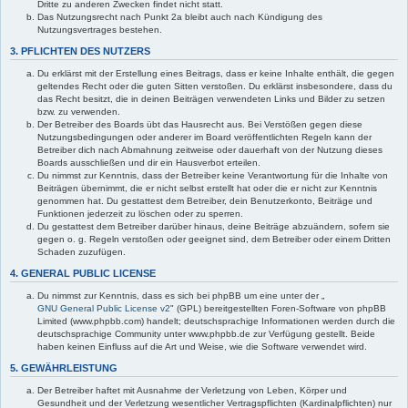
Dritte zu anderen Zwecken findet nicht statt.
Das Nutzungsrecht nach Punkt 2a bleibt auch nach Kündigung des
Nutzungsvertrages bestehen.
3. PFLICHTEN DES NUTZERS
Du erklärst mit der Erstellung eines Beitrags, dass er keine Inhalte enthält, die gegen
geltendes Recht oder die guten Sitten verstoßen. Du erklärst insbesondere, dass du
das Recht besitzt, die in deinen Beiträgen verwendeten Links und Bilder zu setzen
bzw. zu verwenden.
Der Betreiber des Boards übt das Hausrecht aus. Bei Verstößen gegen diese
Nutzungsbedingungen oder anderer im Board veröffentlichten Regeln kann der
Betreiber dich nach Abmahnung zeitweise oder dauerhaft von der Nutzung dieses
Boards ausschließen und dir ein Hausverbot erteilen.
Du nimmst zur Kenntnis, dass der Betreiber keine Verantwortung für die Inhalte von
Beiträgen übernimmt, die er nicht selbst erstellt hat oder die er nicht zur Kenntnis
genommen hat. Du gestattest dem Betreiber, dein Benutzerkonto, Beiträge und
Funktionen jederzeit zu löschen oder zu sperren.
Du gestattest dem Betreiber darüber hinaus, deine Beiträge abzuändern, sofern sie
gegen o. g. Regeln verstoßen oder geeignet sind, dem Betreiber oder einem Dritten
Schaden zuzufügen.
4. GENERAL PUBLIC LICENSE
Du nimmst zur Kenntnis, dass es sich bei phpBB um eine unter der „
GNU General Public License v2
" (GPL) bereitgestellten Foren-Software von phpBB
Limited (www.phpbb.com) handelt; deutschsprachige Informationen werden durch die
deutschsprachige Community unter www.phpbb.de zur Verfügung gestellt. Beide
haben keinen Einfluss auf die Art und Weise, wie die Software verwendet wird.
5. GEWÄHRLEISTUNG
Der Betreiber haftet mit Ausnahme der Verletzung von Leben, Körper und
Gesundheit und der Verletzung wesentlicher Vertragspflichten (Kardinalpflichten) nur