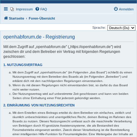
Impressum
FAQ
Anmelden
Startseite
Foren-Übersicht
Sprache:
openhabforum.de - Registrierung
Mit dem Zugriff auf „openhabforum.de" („https://openhabforum.de") wird
zwischen dir und dem Betreiber ein Vertrag mit folgenden Regelungen
geschlossen:
1. NUTZUNGSVERTRAG
Mit dem Zugriff auf „openhabforum.de" (im Folgenden „das Board") schließt du einen
Nutzungsvertrag mit dem Betreiber des Boards ab (im Folgenden „Betreiber") und
erklärst dich mit den nachfolgenden Regelungen einverstanden.
Wenn du mit diesen Regelungen nicht einverstanden bist, so darfst du das Board
nicht weiter nutzen.
Der Nutzungsvertrag wird auf unbestimmte Zeit geschlossen und kann von beiden
Seiten ohne Einhaltung einer Frist jederzeit gekündigt werden.
2. EINRÄUMUNG VON NUTZUNGSRECHTEN
Mit dem Erstellen eines Beitrags erteilst du dem Betreiber ein einfaches, zeitlich und
räumlich unbeschränktes und unentgeltliches Recht, deinen Beitrag im Rahmen des
Boards zu nutzen. Dieses Nutzungsrecht umfasst auch die maschinelle Verarbeitung
von Beiträgen durch KI-gestützte Assistenzsysteme, die als Bestandteil des
Forumsbetriebs eingesetzt werden. Zweck dieser Verarbeitung ist die Bereitstellung
einer intelligenten Hilfe-Funktion für Forumsmitglieder. Eine Weitergabe der Inhalte an