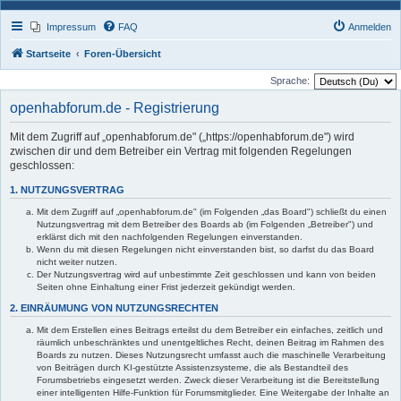
Impressum
FAQ
Anmelden
Startseite
Foren-Übersicht
Sprache:
openhabforum.de - Registrierung
Mit dem Zugriff auf „openhabforum.de" („https://openhabforum.de") wird
zwischen dir und dem Betreiber ein Vertrag mit folgenden Regelungen
geschlossen:
1. NUTZUNGSVERTRAG
Mit dem Zugriff auf „openhabforum.de" (im Folgenden „das Board") schließt du einen
Nutzungsvertrag mit dem Betreiber des Boards ab (im Folgenden „Betreiber") und
erklärst dich mit den nachfolgenden Regelungen einverstanden.
Wenn du mit diesen Regelungen nicht einverstanden bist, so darfst du das Board
nicht weiter nutzen.
Der Nutzungsvertrag wird auf unbestimmte Zeit geschlossen und kann von beiden
Seiten ohne Einhaltung einer Frist jederzeit gekündigt werden.
2. EINRÄUMUNG VON NUTZUNGSRECHTEN
Mit dem Erstellen eines Beitrags erteilst du dem Betreiber ein einfaches, zeitlich und
räumlich unbeschränktes und unentgeltliches Recht, deinen Beitrag im Rahmen des
Boards zu nutzen. Dieses Nutzungsrecht umfasst auch die maschinelle Verarbeitung
von Beiträgen durch KI-gestützte Assistenzsysteme, die als Bestandteil des
Forumsbetriebs eingesetzt werden. Zweck dieser Verarbeitung ist die Bereitstellung
einer intelligenten Hilfe-Funktion für Forumsmitglieder. Eine Weitergabe der Inhalte an