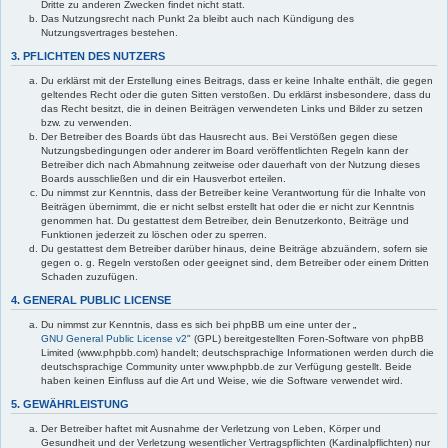
Dritte zu anderen Zwecken findet nicht statt.
Das Nutzungsrecht nach Punkt 2a bleibt auch nach Kündigung des
Nutzungsvertrages bestehen.
3. PFLICHTEN DES NUTZERS
Du erklärst mit der Erstellung eines Beitrags, dass er keine Inhalte enthält, die gegen
geltendes Recht oder die guten Sitten verstoßen. Du erklärst insbesondere, dass du
das Recht besitzt, die in deinen Beiträgen verwendeten Links und Bilder zu setzen
bzw. zu verwenden.
Der Betreiber des Boards übt das Hausrecht aus. Bei Verstößen gegen diese
Nutzungsbedingungen oder anderer im Board veröffentlichten Regeln kann der
Betreiber dich nach Abmahnung zeitweise oder dauerhaft von der Nutzung dieses
Boards ausschließen und dir ein Hausverbot erteilen.
Du nimmst zur Kenntnis, dass der Betreiber keine Verantwortung für die Inhalte von
Beiträgen übernimmt, die er nicht selbst erstellt hat oder die er nicht zur Kenntnis
genommen hat. Du gestattest dem Betreiber, dein Benutzerkonto, Beiträge und
Funktionen jederzeit zu löschen oder zu sperren.
Du gestattest dem Betreiber darüber hinaus, deine Beiträge abzuändern, sofern sie
gegen o. g. Regeln verstoßen oder geeignet sind, dem Betreiber oder einem Dritten
Schaden zuzufügen.
4. GENERAL PUBLIC LICENSE
Du nimmst zur Kenntnis, dass es sich bei phpBB um eine unter der „
GNU General Public License v2
" (GPL) bereitgestellten Foren-Software von phpBB
Limited (www.phpbb.com) handelt; deutschsprachige Informationen werden durch die
deutschsprachige Community unter www.phpbb.de zur Verfügung gestellt. Beide
haben keinen Einfluss auf die Art und Weise, wie die Software verwendet wird.
5. GEWÄHRLEISTUNG
Der Betreiber haftet mit Ausnahme der Verletzung von Leben, Körper und
Gesundheit und der Verletzung wesentlicher Vertragspflichten (Kardinalpflichten) nur