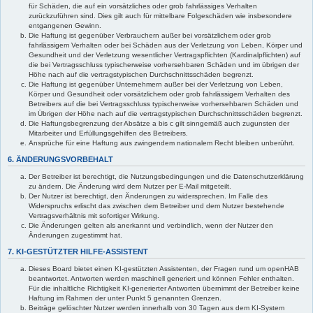
für Schäden, die auf ein vorsätzliches oder grob fahrlässiges Verhalten
zurückzuführen sind. Dies gilt auch für mittelbare Folgeschäden wie insbesondere
entgangenen Gewinn.
Die Haftung ist gegenüber Verbrauchern außer bei vorsätzlichem oder grob
fahrlässigem Verhalten oder bei Schäden aus der Verletzung von Leben, Körper und
Gesundheit und der Verletzung wesentlicher Vertragspflichten (Kardinalpflichten) auf
die bei Vertragsschluss typischerweise vorhersehbaren Schäden und im übrigen der
Höhe nach auf die vertragstypischen Durchschnittsschäden begrenzt.
Die Haftung ist gegenüber Unternehmern außer bei der Verletzung von Leben,
Körper und Gesundheit oder vorsätzlichem oder grob fahrlässigem Verhalten des
Betreibers auf die bei Vertragsschluss typischerweise vorhersehbaren Schäden und
im Übrigen der Höhe nach auf die vertragstypischen Durchschnittsschäden begrenzt.
Die Haftungsbegrenzung der Absätze a bis c gilt sinngemäß auch zugunsten der
Mitarbeiter und Erfüllungsgehilfen des Betreibers.
Ansprüche für eine Haftung aus zwingendem nationalem Recht bleiben unberührt.
6. ÄNDERUNGSVORBEHALT
Der Betreiber ist berechtigt, die Nutzungsbedingungen und die Datenschutzerklärung
zu ändern. Die Änderung wird dem Nutzer per E-Mail mitgeteilt.
Der Nutzer ist berechtigt, den Änderungen zu widersprechen. Im Falle des
Widerspruchs erlischt das zwischen dem Betreiber und dem Nutzer bestehende
Vertragsverhältnis mit sofortiger Wirkung.
Die Änderungen gelten als anerkannt und verbindlich, wenn der Nutzer den
Änderungen zugestimmt hat.
7. KI-GESTÜTZTER HILFE-ASSISTENT
Dieses Board bietet einen KI-gestützten Assistenten, der Fragen rund um openHAB
beantwortet. Antworten werden maschinell generiert und können Fehler enthalten.
Für die inhaltliche Richtigkeit KI-generierter Antworten übernimmt der Betreiber keine
Haftung im Rahmen der unter Punkt 5 genannten Grenzen.
Beiträge gelöschter Nutzer werden innerhalb von 30 Tagen aus dem KI-System