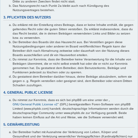
Dritte zu anderen Zwecken findet nicht statt.
Das Nutzungsrecht nach Punkt 2a bleibt auch nach Kündigung des
Nutzungsvertrages bestehen.
3. PFLICHTEN DES NUTZERS
Du erklärst mit der Erstellung eines Beitrags, dass er keine Inhalte enthält, die gegen
geltendes Recht oder die guten Sitten verstoßen. Du erklärst insbesondere, dass du
das Recht besitzt, die in deinen Beiträgen verwendeten Links und Bilder zu setzen
bzw. zu verwenden.
Der Betreiber des Boards übt das Hausrecht aus. Bei Verstößen gegen diese
Nutzungsbedingungen oder anderer im Board veröffentlichten Regeln kann der
Betreiber dich nach Abmahnung zeitweise oder dauerhaft von der Nutzung dieses
Boards ausschließen und dir ein Hausverbot erteilen.
Du nimmst zur Kenntnis, dass der Betreiber keine Verantwortung für die Inhalte von
Beiträgen übernimmt, die er nicht selbst erstellt hat oder die er nicht zur Kenntnis
genommen hat. Du gestattest dem Betreiber, dein Benutzerkonto, Beiträge und
Funktionen jederzeit zu löschen oder zu sperren.
Du gestattest dem Betreiber darüber hinaus, deine Beiträge abzuändern, sofern sie
gegen o. g. Regeln verstoßen oder geeignet sind, dem Betreiber oder einem Dritten
Schaden zuzufügen.
4. GENERAL PUBLIC LICENSE
Du nimmst zur Kenntnis, dass es sich bei phpBB um eine unter der „
GNU General Public License v2
" (GPL) bereitgestellten Foren-Software von phpBB
Limited (www.phpbb.com) handelt; deutschsprachige Informationen werden durch die
deutschsprachige Community unter www.phpbb.de zur Verfügung gestellt. Beide
haben keinen Einfluss auf die Art und Weise, wie die Software verwendet wird.
5. GEWÄHRLEISTUNG
Der Betreiber haftet mit Ausnahme der Verletzung von Leben, Körper und
Gesundheit und der Verletzung wesentlicher Vertragspflichten (Kardinalpflichten) nur