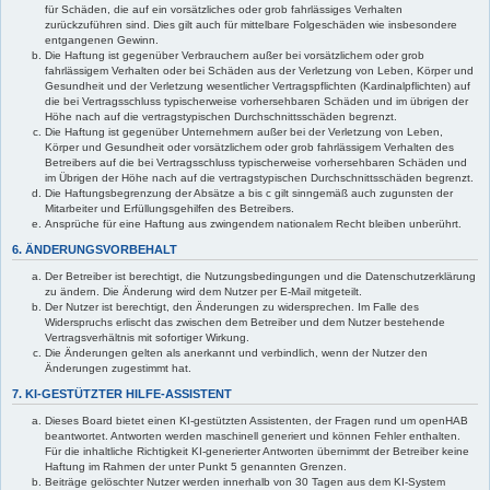
für Schäden, die auf ein vorsätzliches oder grob fahrlässiges Verhalten
zurückzuführen sind. Dies gilt auch für mittelbare Folgeschäden wie insbesondere
entgangenen Gewinn.
Die Haftung ist gegenüber Verbrauchern außer bei vorsätzlichem oder grob
fahrlässigem Verhalten oder bei Schäden aus der Verletzung von Leben, Körper und
Gesundheit und der Verletzung wesentlicher Vertragspflichten (Kardinalpflichten) auf
die bei Vertragsschluss typischerweise vorhersehbaren Schäden und im übrigen der
Höhe nach auf die vertragstypischen Durchschnittsschäden begrenzt.
Die Haftung ist gegenüber Unternehmern außer bei der Verletzung von Leben,
Körper und Gesundheit oder vorsätzlichem oder grob fahrlässigem Verhalten des
Betreibers auf die bei Vertragsschluss typischerweise vorhersehbaren Schäden und
im Übrigen der Höhe nach auf die vertragstypischen Durchschnittsschäden begrenzt.
Die Haftungsbegrenzung der Absätze a bis c gilt sinngemäß auch zugunsten der
Mitarbeiter und Erfüllungsgehilfen des Betreibers.
Ansprüche für eine Haftung aus zwingendem nationalem Recht bleiben unberührt.
6. ÄNDERUNGSVORBEHALT
Der Betreiber ist berechtigt, die Nutzungsbedingungen und die Datenschutzerklärung
zu ändern. Die Änderung wird dem Nutzer per E-Mail mitgeteilt.
Der Nutzer ist berechtigt, den Änderungen zu widersprechen. Im Falle des
Widerspruchs erlischt das zwischen dem Betreiber und dem Nutzer bestehende
Vertragsverhältnis mit sofortiger Wirkung.
Die Änderungen gelten als anerkannt und verbindlich, wenn der Nutzer den
Änderungen zugestimmt hat.
7. KI-GESTÜTZTER HILFE-ASSISTENT
Dieses Board bietet einen KI-gestützten Assistenten, der Fragen rund um openHAB
beantwortet. Antworten werden maschinell generiert und können Fehler enthalten.
Für die inhaltliche Richtigkeit KI-generierter Antworten übernimmt der Betreiber keine
Haftung im Rahmen der unter Punkt 5 genannten Grenzen.
Beiträge gelöschter Nutzer werden innerhalb von 30 Tagen aus dem KI-System