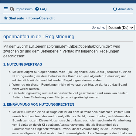
Impressum
FAQ
Anmelden
Startseite
Foren-Übersicht
Sprache:
openhabforum.de - Registrierung
Mit dem Zugriff auf „openhabforum.de" („https://openhabforum.de") wird
zwischen dir und dem Betreiber ein Vertrag mit folgenden Regelungen
geschlossen:
1. NUTZUNGSVERTRAG
Mit dem Zugriff auf „openhabforum.de" (im Folgenden „das Board") schließt du einen
Nutzungsvertrag mit dem Betreiber des Boards ab (im Folgenden „Betreiber") und
erklärst dich mit den nachfolgenden Regelungen einverstanden.
Wenn du mit diesen Regelungen nicht einverstanden bist, so darfst du das Board
nicht weiter nutzen.
Der Nutzungsvertrag wird auf unbestimmte Zeit geschlossen und kann von beiden
Seiten ohne Einhaltung einer Frist jederzeit gekündigt werden.
2. EINRÄUMUNG VON NUTZUNGSRECHTEN
Mit dem Erstellen eines Beitrags erteilst du dem Betreiber ein einfaches, zeitlich und
räumlich unbeschränktes und unentgeltliches Recht, deinen Beitrag im Rahmen des
Boards zu nutzen. Dieses Nutzungsrecht umfasst auch die maschinelle Verarbeitung
von Beiträgen durch KI-gestützte Assistenzsysteme, die als Bestandteil des
Forumsbetriebs eingesetzt werden. Zweck dieser Verarbeitung ist die Bereitstellung
einer intelligenten Hilfe-Funktion für Forumsmitglieder. Eine Weitergabe der Inhalte an