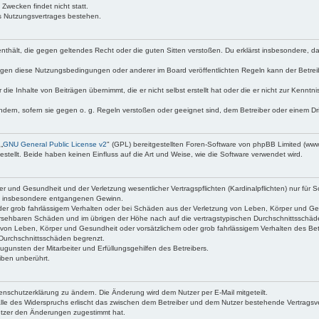
Zwecken findet nicht statt.
s Nutzungsvertrages bestehen.
te enthält, die gegen geltendes Recht oder die guten Sitten verstoßen. Du erklärst insbesondere, 
egen diese Nutzungsbedingungen oder anderer im Board veröffentlichten Regeln kann der Betre
 die Inhalte von Beiträgen übernimmt, die er nicht selbst erstellt hat oder die er nicht zur Kenn
ndern, sofern sie gegen o. g. Regeln verstoßen oder geeignet sind, dem Betreiber oder einem D
„
GNU General Public License v2
" (GPL) bereitgestellten Foren-Software von phpBB Limited (ww
ellt. Beide haben keinen Einfluss auf die Art und Weise, wie die Software verwendet wird.
 und Gesundheit und der Verletzung wesentlicher Vertragspflichten (Kardinalpflichten) nur für Sc
wie insbesondere entgangenen Gewinn.
der grob fahrlässigem Verhalten oder bei Schäden aus der Verletzung von Leben, Körper und Ges
rhersehbaren Schäden und im übrigen der Höhe nach auf die vertragstypischen Durchschnittsschäd
von Leben, Körper und Gesundheit oder vorsätzlichem oder grob fahrlässigem Verhalten des Betr
Durchschnittsschäden begrenzt.
gunsten der Mitarbeiter und Erfüllungsgehilfen des Betreibers.
iben unberührt.
enschutzerklärung zu ändern. Die Änderung wird dem Nutzer per E-Mail mitgeteilt.
lle des Widerspruchs erlischt das zwischen dem Betreiber und dem Nutzer bestehende Vertragsverh
utzer den Änderungen zugestimmt hat.