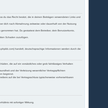
dass du das Recht besitzt, die in deinen Beiträgen verwendeten Links und
iber dich nach Abmahnung zeitweise oder dauerhaft von der Nutzung
tnis genommen hat. Du gestattest dem Betreiber, dein Benutzerkonto,
ritten Schaden zuzufügen.
w.phpbb.com) handelt; deutschsprachige Informationen werden durch die
häden, die auf ein vorsätzliches oder grob fahrlässiges Verhalten
undheit und der Verletzung wesentlicher Vertragspflichten
en begrenzt.
eibers auf die bei Vertragsschluss typischerweise vorhersehbaren
ältnis mit sofortiger Wirkung.