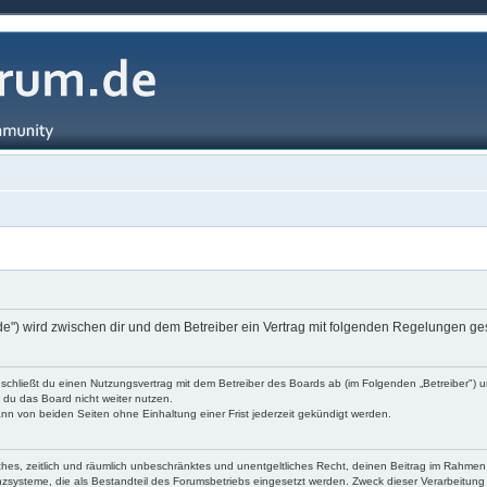
.de") wird zwischen dir und dem Betreiber ein Vertrag mit folgenden Regelungen g
 schließt du einen Nutzungsvertrag mit dem Betreiber des Boards ab (im Folgenden „Betreiber") 
 du das Board nicht weiter nutzen.
nn von beiden Seiten ohne Einhaltung einer Frist jederzeit gekündigt werden.
nfaches, zeitlich und räumlich unbeschränktes und unentgeltliches Recht, deinen Beitrag im Rahm
systeme, die als Bestandteil des Forumsbetriebs eingesetzt werden. Zweck dieser Verarbeitung ist 