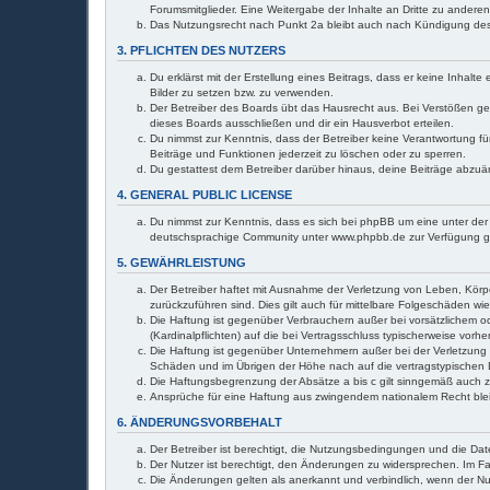
Forumsmitglieder. Eine Weitergabe der Inhalte an Dritte zu anderen 
Das Nutzungsrecht nach Punkt 2a bleibt auch nach Kündigung de
3. PFLICHTEN DES NUTZERS
Du erklärst mit der Erstellung eines Beitrags, dass er keine Inhal
Bilder zu setzen bzw. zu verwenden.
Der Betreiber des Boards übt das Hausrecht aus. Bei Verstößen g
dieses Boards ausschließen und dir ein Hausverbot erteilen.
Du nimmst zur Kenntnis, dass der Betreiber keine Verantwortung für
Beiträge und Funktionen jederzeit zu löschen oder zu sperren.
Du gestattest dem Betreiber darüber hinaus, deine Beiträge abzuä
4. GENERAL PUBLIC LICENSE
Du nimmst zur Kenntnis, dass es sich bei phpBB um eine unter der 
deutschsprachige Community unter www.phpbb.de zur Verfügung gest
5. GEWÄHRLEISTUNG
Der Betreiber haftet mit Ausnahme der Verletzung von Leben, Körper
zurückzuführen sind. Dies gilt auch für mittelbare Folgeschäden 
Die Haftung ist gegenüber Verbrauchern außer bei vorsätzlichem o
(Kardinalpflichten) auf die bei Vertragsschluss typischerweise vo
Die Haftung ist gegenüber Unternehmern außer bei der Verletzung 
Schäden und im Übrigen der Höhe nach auf die vertragstypischen 
Die Haftungsbegrenzung der Absätze a bis c gilt sinngemäß auch zu
Ansprüche für eine Haftung aus zwingendem nationalem Recht ble
6. ÄNDERUNGSVORBEHALT
Der Betreiber ist berechtigt, die Nutzungsbedingungen und die Dat
Der Nutzer ist berechtigt, den Änderungen zu widersprechen. Im Fa
Die Änderungen gelten als anerkannt und verbindlich, wenn der N