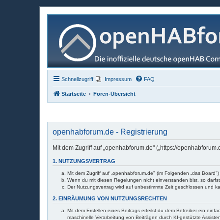
Schnellzugriff
Impressum
FAQ
Startseite
Foren-Übersicht
openhabforum.de - Registrierung
Mit dem Zugriff auf „openhabforum.de" („https://openhabforum
1. NUTZUNGSVERTRAG
Mit dem Zugriff auf „openhabforum.de" (im Folgenden „das Board")
Wenn du mit diesen Regelungen nicht einverstanden bist, so darfst
Der Nutzungsvertrag wird auf unbestimmte Zeit geschlossen und ka
2. EINRÄUMUNG VON NUTZUNGSRECHTEN
Mit dem Erstellen eines Beitrags erteilst du dem Betreiber ein ei
maschinelle Verarbeitung von Beiträgen durch KI-gestützte Assistenz