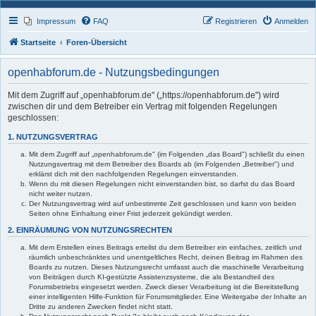
Impressum
FAQ
Registrieren
Anmelden
Startseite
Foren-Übersicht
openhabforum.de - Nutzungsbedingungen
Mit dem Zugriff auf „openhabforum.de" („https://openhabforum.de") wird
zwischen dir und dem Betreiber ein Vertrag mit folgenden Regelungen
geschlossen:
1. NUTZUNGSVERTRAG
Mit dem Zugriff auf „openhabforum.de" (im Folgenden „das Board") schließt du einen
Nutzungsvertrag mit dem Betreiber des Boards ab (im Folgenden „Betreiber") und
erklärst dich mit den nachfolgenden Regelungen einverstanden.
Wenn du mit diesen Regelungen nicht einverstanden bist, so darfst du das Board
nicht weiter nutzen.
Der Nutzungsvertrag wird auf unbestimmte Zeit geschlossen und kann von beiden
Seiten ohne Einhaltung einer Frist jederzeit gekündigt werden.
2. EINRÄUMUNG VON NUTZUNGSRECHTEN
Mit dem Erstellen eines Beitrags erteilst du dem Betreiber ein einfaches, zeitlich und
räumlich unbeschränktes und unentgeltliches Recht, deinen Beitrag im Rahmen des
Boards zu nutzen. Dieses Nutzungsrecht umfasst auch die maschinelle Verarbeitung
von Beiträgen durch KI-gestützte Assistenzsysteme, die als Bestandteil des
Forumsbetriebs eingesetzt werden. Zweck dieser Verarbeitung ist die Bereitstellung
einer intelligenten Hilfe-Funktion für Forumsmitglieder. Eine Weitergabe der Inhalte an
Dritte zu anderen Zwecken findet nicht statt.