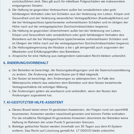
zurückzuführen sind. Dies gilt auch für mittelbare Folgeschäden wie insbesondere
entgangenen Gewinn.
Die Haftung ist gegenüber Verbrauchern außer bei vorsätzlichem oder grob
fahrlässigem Verhalten oder bei Schäden aus der Verletzung von Leben, Körper und
Gesundheit und der Verletzung wesentlicher Vertragspflichten (Kardinalpflichten) auf
die bei Vertragsschluss typischerweise vorhersehbaren Schäden und im übrigen der
Höhe nach auf die vertragstypischen Durchschnittsschäden begrenzt.
Die Haftung ist gegenüber Unternehmern außer bei der Verletzung von Leben,
Körper und Gesundheit oder vorsätzlichem oder grob fahrlässigem Verhalten des
Betreibers auf die bei Vertragsschluss typischerweise vorhersehbaren Schäden und
im Übrigen der Höhe nach auf die vertragstypischen Durchschnittsschäden begrenzt.
Die Haftungsbegrenzung der Absätze a bis c gilt sinngemäß auch zugunsten der
Mitarbeiter und Erfüllungsgehilfen des Betreibers.
Ansprüche für eine Haftung aus zwingendem nationalem Recht bleiben unberührt.
6. ÄNDERUNGSVORBEHALT
Der Betreiber ist berechtigt, die Nutzungsbedingungen und die Datenschutzerklärung
zu ändern. Die Änderung wird dem Nutzer per E-Mail mitgeteilt.
Der Nutzer ist berechtigt, den Änderungen zu widersprechen. Im Falle des
Widerspruchs erlischt das zwischen dem Betreiber und dem Nutzer bestehende
Vertragsverhältnis mit sofortiger Wirkung.
Die Änderungen gelten als anerkannt und verbindlich, wenn der Nutzer den
Änderungen zugestimmt hat.
7. KI-GESTÜTZTER HILFE-ASSISTENT
Dieses Board bietet einen KI-gestützten Assistenten, der Fragen rund um openHAB
beantwortet. Antworten werden maschinell generiert und können Fehler enthalten.
Für die inhaltliche Richtigkeit KI-generierter Antworten übernimmt der Betreiber keine
Haftung im Rahmen der unter Punkt 5 genannten Grenzen.
Beiträge gelöschter Nutzer werden innerhalb von 30 Tagen aus dem KI-System
entfernt. Das Recht auf Löschung gemäß Art. 17 DSGVO bleibt unberührt.