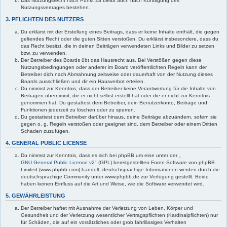
Das Nutzungsrecht nach Punkt 2a bleibt auch nach Kündigung des
Nutzungsvertrages bestehen.
3. PFLICHTEN DES NUTZERS
Du erklärst mit der Erstellung eines Beitrags, dass er keine Inhalte enthält, die gegen
geltendes Recht oder die guten Sitten verstoßen. Du erklärst insbesondere, dass du
das Recht besitzt, die in deinen Beiträgen verwendeten Links und Bilder zu setzen
bzw. zu verwenden.
Der Betreiber des Boards übt das Hausrecht aus. Bei Verstößen gegen diese
Nutzungsbedingungen oder anderer im Board veröffentlichten Regeln kann der
Betreiber dich nach Abmahnung zeitweise oder dauerhaft von der Nutzung dieses
Boards ausschließen und dir ein Hausverbot erteilen.
Du nimmst zur Kenntnis, dass der Betreiber keine Verantwortung für die Inhalte von
Beiträgen übernimmt, die er nicht selbst erstellt hat oder die er nicht zur Kenntnis
genommen hat. Du gestattest dem Betreiber, dein Benutzerkonto, Beiträge und
Funktionen jederzeit zu löschen oder zu sperren.
Du gestattest dem Betreiber darüber hinaus, deine Beiträge abzuändern, sofern sie
gegen o. g. Regeln verstoßen oder geeignet sind, dem Betreiber oder einem Dritten
Schaden zuzufügen.
4. GENERAL PUBLIC LICENSE
Du nimmst zur Kenntnis, dass es sich bei phpBB um eine unter der „
GNU General Public License v2
" (GPL) bereitgestellten Foren-Software von phpBB
Limited (www.phpbb.com) handelt; deutschsprachige Informationen werden durch die
deutschsprachige Community unter www.phpbb.de zur Verfügung gestellt. Beide
haben keinen Einfluss auf die Art und Weise, wie die Software verwendet wird.
5. GEWÄHRLEISTUNG
Der Betreiber haftet mit Ausnahme der Verletzung von Leben, Körper und
Gesundheit und der Verletzung wesentlicher Vertragspflichten (Kardinalpflichten) nur
für Schäden, die auf ein vorsätzliches oder grob fahrlässiges Verhalten