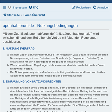
Impressum
FAQ
Registrieren
Anmelden
Startseite
Foren-Übersicht
openhabforum.de - Nutzungsbedingungen
Mit dem Zugriff auf „openhabforum.de" („https://openhabforum.de") wird
zwischen dir und dem Betreiber ein Vertrag mit folgenden Regelungen
geschlossen:
1. NUTZUNGSVERTRAG
Mit dem Zugriff auf „openhabforum.de" (im Folgenden „das Board") schließt du einen
Nutzungsvertrag mit dem Betreiber des Boards ab (im Folgenden „Betreiber") und
erklärst dich mit den nachfolgenden Regelungen einverstanden.
Wenn du mit diesen Regelungen nicht einverstanden bist, so darfst du das Board
nicht weiter nutzen.
Der Nutzungsvertrag wird auf unbestimmte Zeit geschlossen und kann von beiden
Seiten ohne Einhaltung einer Frist jederzeit gekündigt werden.
2. EINRÄUMUNG VON NUTZUNGSRECHTEN
Mit dem Erstellen eines Beitrags erteilst du dem Betreiber ein einfaches, zeitlich und
räumlich unbeschränktes und unentgeltliches Recht, deinen Beitrag im Rahmen des
Boards zu nutzen. Dieses Nutzungsrecht umfasst auch die maschinelle Verarbeitung
von Beiträgen durch KI-gestützte Assistenzsysteme, die als Bestandteil des
Forumsbetriebs eingesetzt werden. Zweck dieser Verarbeitung ist die Bereitstellung
einer intelligenten Hilfe-Funktion für Forumsmitglieder. Eine Weitergabe der Inhalte an
Dritte zu anderen Zwecken findet nicht statt.