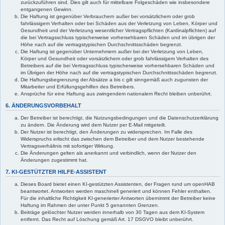
zurückzuführen sind. Dies gilt auch für mittelbare Folgeschäden wie insbesondere
entgangenen Gewinn.
Die Haftung ist gegenüber Verbrauchern außer bei vorsätzlichem oder grob
fahrlässigem Verhalten oder bei Schäden aus der Verletzung von Leben, Körper und
Gesundheit und der Verletzung wesentlicher Vertragspflichten (Kardinalpflichten) auf
die bei Vertragsschluss typischerweise vorhersehbaren Schäden und im übrigen der
Höhe nach auf die vertragstypischen Durchschnittsschäden begrenzt.
Die Haftung ist gegenüber Unternehmern außer bei der Verletzung von Leben,
Körper und Gesundheit oder vorsätzlichem oder grob fahrlässigem Verhalten des
Betreibers auf die bei Vertragsschluss typischerweise vorhersehbaren Schäden und
im Übrigen der Höhe nach auf die vertragstypischen Durchschnittsschäden begrenzt.
Die Haftungsbegrenzung der Absätze a bis c gilt sinngemäß auch zugunsten der
Mitarbeiter und Erfüllungsgehilfen des Betreibers.
Ansprüche für eine Haftung aus zwingendem nationalem Recht bleiben unberührt.
6. ÄNDERUNGSVORBEHALT
Der Betreiber ist berechtigt, die Nutzungsbedingungen und die Datenschutzerklärung
zu ändern. Die Änderung wird dem Nutzer per E-Mail mitgeteilt.
Der Nutzer ist berechtigt, den Änderungen zu widersprechen. Im Falle des
Widerspruchs erlischt das zwischen dem Betreiber und dem Nutzer bestehende
Vertragsverhältnis mit sofortiger Wirkung.
Die Änderungen gelten als anerkannt und verbindlich, wenn der Nutzer den
Änderungen zugestimmt hat.
7. KI-GESTÜTZTER HILFE-ASSISTENT
Dieses Board bietet einen KI-gestützten Assistenten, der Fragen rund um openHAB
beantwortet. Antworten werden maschinell generiert und können Fehler enthalten.
Für die inhaltliche Richtigkeit KI-generierter Antworten übernimmt der Betreiber keine
Haftung im Rahmen der unter Punkt 5 genannten Grenzen.
Beiträge gelöschter Nutzer werden innerhalb von 30 Tagen aus dem KI-System
entfernt. Das Recht auf Löschung gemäß Art. 17 DSGVO bleibt unberührt.