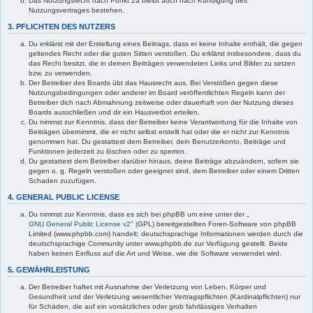
Das Nutzungsrecht nach Punkt 2a bleibt auch nach Kündigung des
Nutzungsvertrages bestehen.
3. PFLICHTEN DES NUTZERS
Du erklärst mit der Erstellung eines Beitrags, dass er keine Inhalte enthält, die gegen
geltendes Recht oder die guten Sitten verstoßen. Du erklärst insbesondere, dass du
das Recht besitzt, die in deinen Beiträgen verwendeten Links und Bilder zu setzen
bzw. zu verwenden.
Der Betreiber des Boards übt das Hausrecht aus. Bei Verstößen gegen diese
Nutzungsbedingungen oder anderer im Board veröffentlichten Regeln kann der
Betreiber dich nach Abmahnung zeitweise oder dauerhaft von der Nutzung dieses
Boards ausschließen und dir ein Hausverbot erteilen.
Du nimmst zur Kenntnis, dass der Betreiber keine Verantwortung für die Inhalte von
Beiträgen übernimmt, die er nicht selbst erstellt hat oder die er nicht zur Kenntnis
genommen hat. Du gestattest dem Betreiber, dein Benutzerkonto, Beiträge und
Funktionen jederzeit zu löschen oder zu sperren.
Du gestattest dem Betreiber darüber hinaus, deine Beiträge abzuändern, sofern sie
gegen o. g. Regeln verstoßen oder geeignet sind, dem Betreiber oder einem Dritten
Schaden zuzufügen.
4. GENERAL PUBLIC LICENSE
Du nimmst zur Kenntnis, dass es sich bei phpBB um eine unter der „
GNU General Public License v2
" (GPL) bereitgestellten Foren-Software von phpBB
Limited (www.phpbb.com) handelt; deutschsprachige Informationen werden durch die
deutschsprachige Community unter www.phpbb.de zur Verfügung gestellt. Beide
haben keinen Einfluss auf die Art und Weise, wie die Software verwendet wird.
5. GEWÄHRLEISTUNG
Der Betreiber haftet mit Ausnahme der Verletzung von Leben, Körper und
Gesundheit und der Verletzung wesentlicher Vertragspflichten (Kardinalpflichten) nur
für Schäden, die auf ein vorsätzliches oder grob fahrlässiges Verhalten