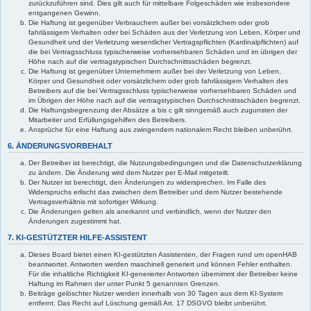
zurückzuführen sind. Dies gilt auch für mittelbare Folgeschäden wie insbesondere
entgangenen Gewinn.
Die Haftung ist gegenüber Verbrauchern außer bei vorsätzlichem oder grob
fahrlässigem Verhalten oder bei Schäden aus der Verletzung von Leben, Körper und
Gesundheit und der Verletzung wesentlicher Vertragspflichten (Kardinalpflichten) auf
die bei Vertragsschluss typischerweise vorhersehbaren Schäden und im übrigen der
Höhe nach auf die vertragstypischen Durchschnittsschäden begrenzt.
Die Haftung ist gegenüber Unternehmern außer bei der Verletzung von Leben,
Körper und Gesundheit oder vorsätzlichem oder grob fahrlässigem Verhalten des
Betreibers auf die bei Vertragsschluss typischerweise vorhersehbaren Schäden und
im Übrigen der Höhe nach auf die vertragstypischen Durchschnittsschäden begrenzt.
Die Haftungsbegrenzung der Absätze a bis c gilt sinngemäß auch zugunsten der
Mitarbeiter und Erfüllungsgehilfen des Betreibers.
Ansprüche für eine Haftung aus zwingendem nationalem Recht bleiben unberührt.
6. ÄNDERUNGSVORBEHALT
Der Betreiber ist berechtigt, die Nutzungsbedingungen und die Datenschutzerklärung
zu ändern. Die Änderung wird dem Nutzer per E-Mail mitgeteilt.
Der Nutzer ist berechtigt, den Änderungen zu widersprechen. Im Falle des
Widerspruchs erlischt das zwischen dem Betreiber und dem Nutzer bestehende
Vertragsverhältnis mit sofortiger Wirkung.
Die Änderungen gelten als anerkannt und verbindlich, wenn der Nutzer den
Änderungen zugestimmt hat.
7. KI-GESTÜTZTER HILFE-ASSISTENT
Dieses Board bietet einen KI-gestützten Assistenten, der Fragen rund um openHAB
beantwortet. Antworten werden maschinell generiert und können Fehler enthalten.
Für die inhaltliche Richtigkeit KI-generierter Antworten übernimmt der Betreiber keine
Haftung im Rahmen der unter Punkt 5 genannten Grenzen.
Beiträge gelöschter Nutzer werden innerhalb von 30 Tagen aus dem KI-System
entfernt. Das Recht auf Löschung gemäß Art. 17 DSGVO bleibt unberührt.