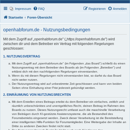
Impressum
FAQ
Registrieren
Anmelden
Startseite
Foren-Übersicht
openhabforum.de - Nutzungsbedingungen
Mit dem Zugriff auf „openhabforum.de" („https://openhabforum.de") wird
zwischen dir und dem Betreiber ein Vertrag mit folgenden Regelungen
geschlossen:
1. NUTZUNGSVERTRAG
Mit dem Zugriff auf „openhabforum.de" (im Folgenden „das Board") schließt du einen
Nutzungsvertrag mit dem Betreiber des Boards ab (im Folgenden „Betreiber") und
erklärst dich mit den nachfolgenden Regelungen einverstanden.
Wenn du mit diesen Regelungen nicht einverstanden bist, so darfst du das Board
nicht weiter nutzen.
Der Nutzungsvertrag wird auf unbestimmte Zeit geschlossen und kann von beiden
Seiten ohne Einhaltung einer Frist jederzeit gekündigt werden.
2. EINRÄUMUNG VON NUTZUNGSRECHTEN
Mit dem Erstellen eines Beitrags erteilst du dem Betreiber ein einfaches, zeitlich und
räumlich unbeschränktes und unentgeltliches Recht, deinen Beitrag im Rahmen des
Boards zu nutzen. Dieses Nutzungsrecht umfasst auch die maschinelle Verarbeitung
von Beiträgen durch KI-gestützte Assistenzsysteme, die als Bestandteil des
Forumsbetriebs eingesetzt werden. Zweck dieser Verarbeitung ist die Bereitstellung
einer intelligenten Hilfe-Funktion für Forumsmitglieder. Eine Weitergabe der Inhalte an
Dritte zu anderen Zwecken findet nicht statt.