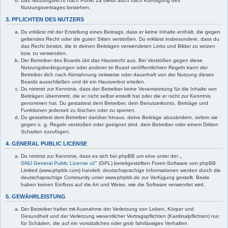
Das Nutzungsrecht nach Punkt 2a bleibt auch nach Kündigung des
Nutzungsvertrages bestehen.
3. PFLICHTEN DES NUTZERS
Du erklärst mit der Erstellung eines Beitrags, dass er keine Inhalte enthält, die gegen
geltendes Recht oder die guten Sitten verstoßen. Du erklärst insbesondere, dass du
das Recht besitzt, die in deinen Beiträgen verwendeten Links und Bilder zu setzen
bzw. zu verwenden.
Der Betreiber des Boards übt das Hausrecht aus. Bei Verstößen gegen diese
Nutzungsbedingungen oder anderer im Board veröffentlichten Regeln kann der
Betreiber dich nach Abmahnung zeitweise oder dauerhaft von der Nutzung dieses
Boards ausschließen und dir ein Hausverbot erteilen.
Du nimmst zur Kenntnis, dass der Betreiber keine Verantwortung für die Inhalte von
Beiträgen übernimmt, die er nicht selbst erstellt hat oder die er nicht zur Kenntnis
genommen hat. Du gestattest dem Betreiber, dein Benutzerkonto, Beiträge und
Funktionen jederzeit zu löschen oder zu sperren.
Du gestattest dem Betreiber darüber hinaus, deine Beiträge abzuändern, sofern sie
gegen o. g. Regeln verstoßen oder geeignet sind, dem Betreiber oder einem Dritten
Schaden zuzufügen.
4. GENERAL PUBLIC LICENSE
Du nimmst zur Kenntnis, dass es sich bei phpBB um eine unter der „
GNU General Public License v2
" (GPL) bereitgestellten Foren-Software von phpBB
Limited (www.phpbb.com) handelt; deutschsprachige Informationen werden durch die
deutschsprachige Community unter www.phpbb.de zur Verfügung gestellt. Beide
haben keinen Einfluss auf die Art und Weise, wie die Software verwendet wird.
5. GEWÄHRLEISTUNG
Der Betreiber haftet mit Ausnahme der Verletzung von Leben, Körper und
Gesundheit und der Verletzung wesentlicher Vertragspflichten (Kardinalpflichten) nur
für Schäden, die auf ein vorsätzliches oder grob fahrlässiges Verhalten