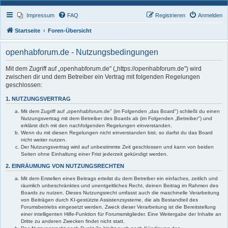
Impressum
FAQ
Registrieren
Anmelden
Startseite
Foren-Übersicht
openhabforum.de - Nutzungsbedingungen
Mit dem Zugriff auf „openhabforum.de" („https://openhabforum.de") wird
zwischen dir und dem Betreiber ein Vertrag mit folgenden Regelungen
geschlossen:
1. NUTZUNGSVERTRAG
Mit dem Zugriff auf „openhabforum.de" (im Folgenden „das Board") schließt du einen
Nutzungsvertrag mit dem Betreiber des Boards ab (im Folgenden „Betreiber") und
erklärst dich mit den nachfolgenden Regelungen einverstanden.
Wenn du mit diesen Regelungen nicht einverstanden bist, so darfst du das Board
nicht weiter nutzen.
Der Nutzungsvertrag wird auf unbestimmte Zeit geschlossen und kann von beiden
Seiten ohne Einhaltung einer Frist jederzeit gekündigt werden.
2. EINRÄUMUNG VON NUTZUNGSRECHTEN
Mit dem Erstellen eines Beitrags erteilst du dem Betreiber ein einfaches, zeitlich und
räumlich unbeschränktes und unentgeltliches Recht, deinen Beitrag im Rahmen des
Boards zu nutzen. Dieses Nutzungsrecht umfasst auch die maschinelle Verarbeitung
von Beiträgen durch KI-gestützte Assistenzsysteme, die als Bestandteil des
Forumsbetriebs eingesetzt werden. Zweck dieser Verarbeitung ist die Bereitstellung
einer intelligenten Hilfe-Funktion für Forumsmitglieder. Eine Weitergabe der Inhalte an
Dritte zu anderen Zwecken findet nicht statt.