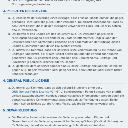
Das Nutzungsrecht nach Punkt 2a bleibt auch nach Kündigung des
Nutzungsvertrages bestehen.
3. PFLICHTEN DES NUTZERS
Du erklärst mit der Erstellung eines Beitrags, dass er keine Inhalte enthält, die gegen
geltendes Recht oder die guten Sitten verstoßen. Du erklärst insbesondere, dass du
das Recht besitzt, die in deinen Beiträgen verwendeten Links und Bilder zu setzen
bzw. zu verwenden.
Der Betreiber des Boards übt das Hausrecht aus. Bei Verstößen gegen diese
Nutzungsbedingungen oder anderer im Board veröffentlichten Regeln kann der
Betreiber dich nach Abmahnung zeitweise oder dauerhaft von der Nutzung dieses
Boards ausschließen und dir ein Hausverbot erteilen.
Du nimmst zur Kenntnis, dass der Betreiber keine Verantwortung für die Inhalte von
Beiträgen übernimmt, die er nicht selbst erstellt hat oder die er nicht zur Kenntnis
genommen hat. Du gestattest dem Betreiber, dein Benutzerkonto, Beiträge und
Funktionen jederzeit zu löschen oder zu sperren.
Du gestattest dem Betreiber darüber hinaus, deine Beiträge abzuändern, sofern sie
gegen o. g. Regeln verstoßen oder geeignet sind, dem Betreiber oder einem Dritten
Schaden zuzufügen.
4. GENERAL PUBLIC LICENSE
Du nimmst zur Kenntnis, dass es sich bei phpBB um eine unter der „
GNU General Public License v2
" (GPL) bereitgestellten Foren-Software von phpBB
Limited (www.phpbb.com) handelt; deutschsprachige Informationen werden durch die
deutschsprachige Community unter www.phpbb.de zur Verfügung gestellt. Beide
haben keinen Einfluss auf die Art und Weise, wie die Software verwendet wird.
5. GEWÄHRLEISTUNG
Der Betreiber haftet mit Ausnahme der Verletzung von Leben, Körper und
Gesundheit und der Verletzung wesentlicher Vertragspflichten (Kardinalpflichten) nur
für Schäden, die auf ein vorsätzliches oder grob fahrlässiges Verhalten