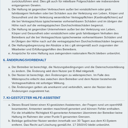
zurückzuführen sind. Dies gilt auch für mittelbare Folgeschäden wie insbesondere
entgangenen Gewinn.
Die Haftung ist gegenüber Verbrauchern außer bei vorsätzlichem oder grob
fahrlässigem Verhalten oder bei Schäden aus der Verletzung von Leben, Körper und
Gesundheit und der Verletzung wesentlicher Vertragspflichten (Kardinalpflichten) auf
die bei Vertragsschluss typischerweise vorhersehbaren Schäden und im übrigen der
Höhe nach auf die vertragstypischen Durchschnittsschäden begrenzt.
Die Haftung ist gegenüber Unternehmern außer bei der Verletzung von Leben,
Körper und Gesundheit oder vorsätzlichem oder grob fahrlässigem Verhalten des
Betreibers auf die bei Vertragsschluss typischerweise vorhersehbaren Schäden und
im Übrigen der Höhe nach auf die vertragstypischen Durchschnittsschäden begrenzt.
Die Haftungsbegrenzung der Absätze a bis c gilt sinngemäß auch zugunsten der
Mitarbeiter und Erfüllungsgehilfen des Betreibers.
Ansprüche für eine Haftung aus zwingendem nationalem Recht bleiben unberührt.
6. ÄNDERUNGSVORBEHALT
Der Betreiber ist berechtigt, die Nutzungsbedingungen und die Datenschutzerklärung
zu ändern. Die Änderung wird dem Nutzer per E-Mail mitgeteilt.
Der Nutzer ist berechtigt, den Änderungen zu widersprechen. Im Falle des
Widerspruchs erlischt das zwischen dem Betreiber und dem Nutzer bestehende
Vertragsverhältnis mit sofortiger Wirkung.
Die Änderungen gelten als anerkannt und verbindlich, wenn der Nutzer den
Änderungen zugestimmt hat.
7. KI-GESTÜTZTER HILFE-ASSISTENT
Dieses Board bietet einen KI-gestützten Assistenten, der Fragen rund um openHAB
beantwortet. Antworten werden maschinell generiert und können Fehler enthalten.
Für die inhaltliche Richtigkeit KI-generierter Antworten übernimmt der Betreiber keine
Haftung im Rahmen der unter Punkt 5 genannten Grenzen.
Beiträge gelöschter Nutzer werden innerhalb von 30 Tagen aus dem KI-System
entfernt. Das Recht auf Löschung gemäß Art. 17 DSGVO bleibt unberührt.