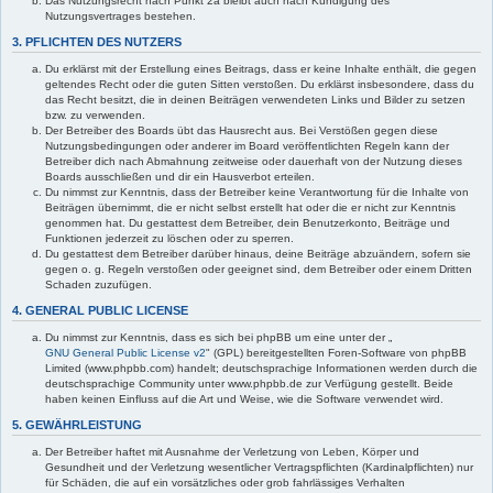
Das Nutzungsrecht nach Punkt 2a bleibt auch nach Kündigung des
Nutzungsvertrages bestehen.
3. PFLICHTEN DES NUTZERS
Du erklärst mit der Erstellung eines Beitrags, dass er keine Inhalte enthält, die gegen
geltendes Recht oder die guten Sitten verstoßen. Du erklärst insbesondere, dass du
das Recht besitzt, die in deinen Beiträgen verwendeten Links und Bilder zu setzen
bzw. zu verwenden.
Der Betreiber des Boards übt das Hausrecht aus. Bei Verstößen gegen diese
Nutzungsbedingungen oder anderer im Board veröffentlichten Regeln kann der
Betreiber dich nach Abmahnung zeitweise oder dauerhaft von der Nutzung dieses
Boards ausschließen und dir ein Hausverbot erteilen.
Du nimmst zur Kenntnis, dass der Betreiber keine Verantwortung für die Inhalte von
Beiträgen übernimmt, die er nicht selbst erstellt hat oder die er nicht zur Kenntnis
genommen hat. Du gestattest dem Betreiber, dein Benutzerkonto, Beiträge und
Funktionen jederzeit zu löschen oder zu sperren.
Du gestattest dem Betreiber darüber hinaus, deine Beiträge abzuändern, sofern sie
gegen o. g. Regeln verstoßen oder geeignet sind, dem Betreiber oder einem Dritten
Schaden zuzufügen.
4. GENERAL PUBLIC LICENSE
Du nimmst zur Kenntnis, dass es sich bei phpBB um eine unter der „
GNU General Public License v2
" (GPL) bereitgestellten Foren-Software von phpBB
Limited (www.phpbb.com) handelt; deutschsprachige Informationen werden durch die
deutschsprachige Community unter www.phpbb.de zur Verfügung gestellt. Beide
haben keinen Einfluss auf die Art und Weise, wie die Software verwendet wird.
5. GEWÄHRLEISTUNG
Der Betreiber haftet mit Ausnahme der Verletzung von Leben, Körper und
Gesundheit und der Verletzung wesentlicher Vertragspflichten (Kardinalpflichten) nur
für Schäden, die auf ein vorsätzliches oder grob fahrlässiges Verhalten