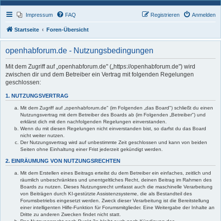
Impressum
FAQ
Registrieren
Anmelden
Startseite
Foren-Übersicht
openhabforum.de - Nutzungsbedingungen
Mit dem Zugriff auf „openhabforum.de" („https://openhabforum.de") wird
zwischen dir und dem Betreiber ein Vertrag mit folgenden Regelungen
geschlossen:
1. NUTZUNGSVERTRAG
Mit dem Zugriff auf „openhabforum.de" (im Folgenden „das Board") schließt du einen
Nutzungsvertrag mit dem Betreiber des Boards ab (im Folgenden „Betreiber") und
erklärst dich mit den nachfolgenden Regelungen einverstanden.
Wenn du mit diesen Regelungen nicht einverstanden bist, so darfst du das Board
nicht weiter nutzen.
Der Nutzungsvertrag wird auf unbestimmte Zeit geschlossen und kann von beiden
Seiten ohne Einhaltung einer Frist jederzeit gekündigt werden.
2. EINRÄUMUNG VON NUTZUNGSRECHTEN
Mit dem Erstellen eines Beitrags erteilst du dem Betreiber ein einfaches, zeitlich und
räumlich unbeschränktes und unentgeltliches Recht, deinen Beitrag im Rahmen des
Boards zu nutzen. Dieses Nutzungsrecht umfasst auch die maschinelle Verarbeitung
von Beiträgen durch KI-gestützte Assistenzsysteme, die als Bestandteil des
Forumsbetriebs eingesetzt werden. Zweck dieser Verarbeitung ist die Bereitstellung
einer intelligenten Hilfe-Funktion für Forumsmitglieder. Eine Weitergabe der Inhalte an
Dritte zu anderen Zwecken findet nicht statt.