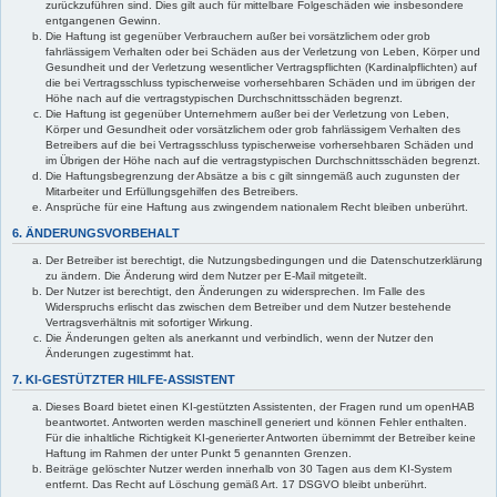
zurückzuführen sind. Dies gilt auch für mittelbare Folgeschäden wie insbesondere
entgangenen Gewinn.
Die Haftung ist gegenüber Verbrauchern außer bei vorsätzlichem oder grob
fahrlässigem Verhalten oder bei Schäden aus der Verletzung von Leben, Körper und
Gesundheit und der Verletzung wesentlicher Vertragspflichten (Kardinalpflichten) auf
die bei Vertragsschluss typischerweise vorhersehbaren Schäden und im übrigen der
Höhe nach auf die vertragstypischen Durchschnittsschäden begrenzt.
Die Haftung ist gegenüber Unternehmern außer bei der Verletzung von Leben,
Körper und Gesundheit oder vorsätzlichem oder grob fahrlässigem Verhalten des
Betreibers auf die bei Vertragsschluss typischerweise vorhersehbaren Schäden und
im Übrigen der Höhe nach auf die vertragstypischen Durchschnittsschäden begrenzt.
Die Haftungsbegrenzung der Absätze a bis c gilt sinngemäß auch zugunsten der
Mitarbeiter und Erfüllungsgehilfen des Betreibers.
Ansprüche für eine Haftung aus zwingendem nationalem Recht bleiben unberührt.
6. ÄNDERUNGSVORBEHALT
Der Betreiber ist berechtigt, die Nutzungsbedingungen und die Datenschutzerklärung
zu ändern. Die Änderung wird dem Nutzer per E-Mail mitgeteilt.
Der Nutzer ist berechtigt, den Änderungen zu widersprechen. Im Falle des
Widerspruchs erlischt das zwischen dem Betreiber und dem Nutzer bestehende
Vertragsverhältnis mit sofortiger Wirkung.
Die Änderungen gelten als anerkannt und verbindlich, wenn der Nutzer den
Änderungen zugestimmt hat.
7. KI-GESTÜTZTER HILFE-ASSISTENT
Dieses Board bietet einen KI-gestützten Assistenten, der Fragen rund um openHAB
beantwortet. Antworten werden maschinell generiert und können Fehler enthalten.
Für die inhaltliche Richtigkeit KI-generierter Antworten übernimmt der Betreiber keine
Haftung im Rahmen der unter Punkt 5 genannten Grenzen.
Beiträge gelöschter Nutzer werden innerhalb von 30 Tagen aus dem KI-System
entfernt. Das Recht auf Löschung gemäß Art. 17 DSGVO bleibt unberührt.