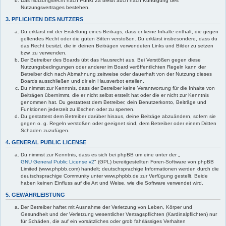
Das Nutzungsrecht nach Punkt 2a bleibt auch nach Kündigung des
Nutzungsvertrages bestehen.
3. PFLICHTEN DES NUTZERS
Du erklärst mit der Erstellung eines Beitrags, dass er keine Inhalte enthält, die gegen
geltendes Recht oder die guten Sitten verstoßen. Du erklärst insbesondere, dass du
das Recht besitzt, die in deinen Beiträgen verwendeten Links und Bilder zu setzen
bzw. zu verwenden.
Der Betreiber des Boards übt das Hausrecht aus. Bei Verstößen gegen diese
Nutzungsbedingungen oder anderer im Board veröffentlichten Regeln kann der
Betreiber dich nach Abmahnung zeitweise oder dauerhaft von der Nutzung dieses
Boards ausschließen und dir ein Hausverbot erteilen.
Du nimmst zur Kenntnis, dass der Betreiber keine Verantwortung für die Inhalte von
Beiträgen übernimmt, die er nicht selbst erstellt hat oder die er nicht zur Kenntnis
genommen hat. Du gestattest dem Betreiber, dein Benutzerkonto, Beiträge und
Funktionen jederzeit zu löschen oder zu sperren.
Du gestattest dem Betreiber darüber hinaus, deine Beiträge abzuändern, sofern sie
gegen o. g. Regeln verstoßen oder geeignet sind, dem Betreiber oder einem Dritten
Schaden zuzufügen.
4. GENERAL PUBLIC LICENSE
Du nimmst zur Kenntnis, dass es sich bei phpBB um eine unter der „
GNU General Public License v2
" (GPL) bereitgestellten Foren-Software von phpBB
Limited (www.phpbb.com) handelt; deutschsprachige Informationen werden durch die
deutschsprachige Community unter www.phpbb.de zur Verfügung gestellt. Beide
haben keinen Einfluss auf die Art und Weise, wie die Software verwendet wird.
5. GEWÄHRLEISTUNG
Der Betreiber haftet mit Ausnahme der Verletzung von Leben, Körper und
Gesundheit und der Verletzung wesentlicher Vertragspflichten (Kardinalpflichten) nur
für Schäden, die auf ein vorsätzliches oder grob fahrlässiges Verhalten