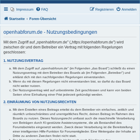
Impressum
FAQ
Registrieren
Anmelden
Startseite
Foren-Übersicht
openhabforum.de - Nutzungsbedingungen
Mit dem Zugriff auf „openhabforum.de" („https://openhabforum.de") wird
zwischen dir und dem Betreiber ein Vertrag mit folgenden Regelungen
geschlossen:
1. NUTZUNGSVERTRAG
Mit dem Zugriff auf „openhabforum.de" (im Folgenden „das Board") schließt du einen
Nutzungsvertrag mit dem Betreiber des Boards ab (im Folgenden „Betreiber") und
erklärst dich mit den nachfolgenden Regelungen einverstanden.
Wenn du mit diesen Regelungen nicht einverstanden bist, so darfst du das Board
nicht weiter nutzen.
Der Nutzungsvertrag wird auf unbestimmte Zeit geschlossen und kann von beiden
Seiten ohne Einhaltung einer Frist jederzeit gekündigt werden.
2. EINRÄUMUNG VON NUTZUNGSRECHTEN
Mit dem Erstellen eines Beitrags erteilst du dem Betreiber ein einfaches, zeitlich und
räumlich unbeschränktes und unentgeltliches Recht, deinen Beitrag im Rahmen des
Boards zu nutzen. Dieses Nutzungsrecht umfasst auch die maschinelle Verarbeitung
von Beiträgen durch KI-gestützte Assistenzsysteme, die als Bestandteil des
Forumsbetriebs eingesetzt werden. Zweck dieser Verarbeitung ist die Bereitstellung
einer intelligenten Hilfe-Funktion für Forumsmitglieder. Eine Weitergabe der Inhalte an
Dritte zu anderen Zwecken findet nicht statt.