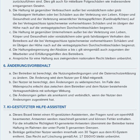
zurückzuführen sind. Dies gilt auch für mittelbare Folgeschäden wie insbesondere
entgangenen Gewinn.
Die Haftung ist gegenüber Verbrauchern außer bei vorsätzlichem oder grob
fahrlässigem Verhalten oder bei Schäden aus der Verletzung von Leben, Körper und
Gesundheit und der Verletzung wesentlicher Vertragspflichten (Kardinalpflichten) auf
die bei Vertragsschluss typischerweise vorhersehbaren Schäden und im übrigen der
Höhe nach auf die vertragstypischen Durchschnittsschäden begrenzt.
Die Haftung ist gegenüber Unternehmern außer bei der Verletzung von Leben,
Körper und Gesundheit oder vorsätzlichem oder grob fahrlässigem Verhalten des
Betreibers auf die bei Vertragsschluss typischerweise vorhersehbaren Schäden und
im Übrigen der Höhe nach auf die vertragstypischen Durchschnittsschäden begrenzt.
Die Haftungsbegrenzung der Absätze a bis c gilt sinngemäß auch zugunsten der
Mitarbeiter und Erfüllungsgehilfen des Betreibers.
Ansprüche für eine Haftung aus zwingendem nationalem Recht bleiben unberührt.
6. ÄNDERUNGSVORBEHALT
Der Betreiber ist berechtigt, die Nutzungsbedingungen und die Datenschutzerklärung
zu ändern. Die Änderung wird dem Nutzer per E-Mail mitgeteilt.
Der Nutzer ist berechtigt, den Änderungen zu widersprechen. Im Falle des
Widerspruchs erlischt das zwischen dem Betreiber und dem Nutzer bestehende
Vertragsverhältnis mit sofortiger Wirkung.
Die Änderungen gelten als anerkannt und verbindlich, wenn der Nutzer den
Änderungen zugestimmt hat.
7. KI-GESTÜTZTER HILFE-ASSISTENT
Dieses Board bietet einen KI-gestützten Assistenten, der Fragen rund um openHAB
beantwortet. Antworten werden maschinell generiert und können Fehler enthalten.
Für die inhaltliche Richtigkeit KI-generierter Antworten übernimmt der Betreiber keine
Haftung im Rahmen der unter Punkt 5 genannten Grenzen.
Beiträge gelöschter Nutzer werden innerhalb von 30 Tagen aus dem KI-System
entfernt. Das Recht auf Löschung gemäß Art. 17 DSGVO bleibt unberührt.