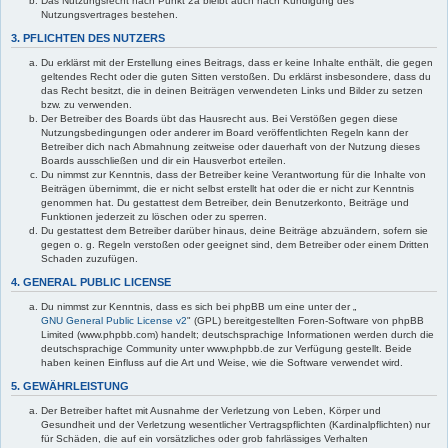
Das Nutzungsrecht nach Punkt 2a bleibt auch nach Kündigung des
Nutzungsvertrages bestehen.
3. PFLICHTEN DES NUTZERS
Du erklärst mit der Erstellung eines Beitrags, dass er keine Inhalte enthält, die gegen
geltendes Recht oder die guten Sitten verstoßen. Du erklärst insbesondere, dass du
das Recht besitzt, die in deinen Beiträgen verwendeten Links und Bilder zu setzen
bzw. zu verwenden.
Der Betreiber des Boards übt das Hausrecht aus. Bei Verstößen gegen diese
Nutzungsbedingungen oder anderer im Board veröffentlichten Regeln kann der
Betreiber dich nach Abmahnung zeitweise oder dauerhaft von der Nutzung dieses
Boards ausschließen und dir ein Hausverbot erteilen.
Du nimmst zur Kenntnis, dass der Betreiber keine Verantwortung für die Inhalte von
Beiträgen übernimmt, die er nicht selbst erstellt hat oder die er nicht zur Kenntnis
genommen hat. Du gestattest dem Betreiber, dein Benutzerkonto, Beiträge und
Funktionen jederzeit zu löschen oder zu sperren.
Du gestattest dem Betreiber darüber hinaus, deine Beiträge abzuändern, sofern sie
gegen o. g. Regeln verstoßen oder geeignet sind, dem Betreiber oder einem Dritten
Schaden zuzufügen.
4. GENERAL PUBLIC LICENSE
Du nimmst zur Kenntnis, dass es sich bei phpBB um eine unter der „
GNU General Public License v2
" (GPL) bereitgestellten Foren-Software von phpBB
Limited (www.phpbb.com) handelt; deutschsprachige Informationen werden durch die
deutschsprachige Community unter www.phpbb.de zur Verfügung gestellt. Beide
haben keinen Einfluss auf die Art und Weise, wie die Software verwendet wird.
5. GEWÄHRLEISTUNG
Der Betreiber haftet mit Ausnahme der Verletzung von Leben, Körper und
Gesundheit und der Verletzung wesentlicher Vertragspflichten (Kardinalpflichten) nur
für Schäden, die auf ein vorsätzliches oder grob fahrlässiges Verhalten