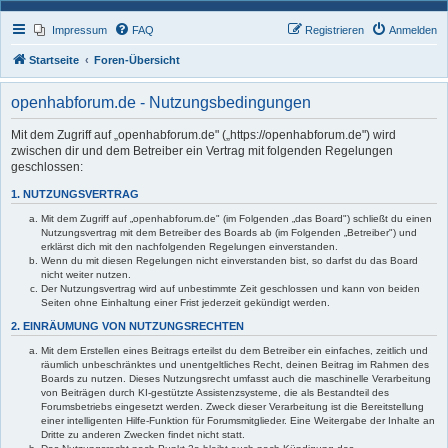
Impressum
FAQ
Registrieren
Anmelden
Startseite
Foren-Übersicht
openhabforum.de - Nutzungsbedingungen
Mit dem Zugriff auf „openhabforum.de" („https://openhabforum.de") wird
zwischen dir und dem Betreiber ein Vertrag mit folgenden Regelungen
geschlossen:
1. NUTZUNGSVERTRAG
Mit dem Zugriff auf „openhabforum.de" (im Folgenden „das Board") schließt du einen
Nutzungsvertrag mit dem Betreiber des Boards ab (im Folgenden „Betreiber") und
erklärst dich mit den nachfolgenden Regelungen einverstanden.
Wenn du mit diesen Regelungen nicht einverstanden bist, so darfst du das Board
nicht weiter nutzen.
Der Nutzungsvertrag wird auf unbestimmte Zeit geschlossen und kann von beiden
Seiten ohne Einhaltung einer Frist jederzeit gekündigt werden.
2. EINRÄUMUNG VON NUTZUNGSRECHTEN
Mit dem Erstellen eines Beitrags erteilst du dem Betreiber ein einfaches, zeitlich und
räumlich unbeschränktes und unentgeltliches Recht, deinen Beitrag im Rahmen des
Boards zu nutzen. Dieses Nutzungsrecht umfasst auch die maschinelle Verarbeitung
von Beiträgen durch KI-gestützte Assistenzsysteme, die als Bestandteil des
Forumsbetriebs eingesetzt werden. Zweck dieser Verarbeitung ist die Bereitstellung
einer intelligenten Hilfe-Funktion für Forumsmitglieder. Eine Weitergabe der Inhalte an
Dritte zu anderen Zwecken findet nicht statt.