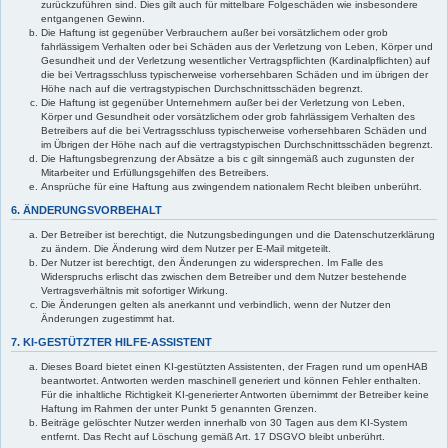
zurückzuführen sind. Dies gilt auch für mittelbare Folgeschäden wie insbesondere
entgangenen Gewinn.
Die Haftung ist gegenüber Verbrauchern außer bei vorsätzlichem oder grob
fahrlässigem Verhalten oder bei Schäden aus der Verletzung von Leben, Körper und
Gesundheit und der Verletzung wesentlicher Vertragspflichten (Kardinalpflichten) auf
die bei Vertragsschluss typischerweise vorhersehbaren Schäden und im übrigen der
Höhe nach auf die vertragstypischen Durchschnittsschäden begrenzt.
Die Haftung ist gegenüber Unternehmern außer bei der Verletzung von Leben,
Körper und Gesundheit oder vorsätzlichem oder grob fahrlässigem Verhalten des
Betreibers auf die bei Vertragsschluss typischerweise vorhersehbaren Schäden und
im Übrigen der Höhe nach auf die vertragstypischen Durchschnittsschäden begrenzt.
Die Haftungsbegrenzung der Absätze a bis c gilt sinngemäß auch zugunsten der
Mitarbeiter und Erfüllungsgehilfen des Betreibers.
Ansprüche für eine Haftung aus zwingendem nationalem Recht bleiben unberührt.
6. ÄNDERUNGSVORBEHALT
Der Betreiber ist berechtigt, die Nutzungsbedingungen und die Datenschutzerklärung
zu ändern. Die Änderung wird dem Nutzer per E-Mail mitgeteilt.
Der Nutzer ist berechtigt, den Änderungen zu widersprechen. Im Falle des
Widerspruchs erlischt das zwischen dem Betreiber und dem Nutzer bestehende
Vertragsverhältnis mit sofortiger Wirkung.
Die Änderungen gelten als anerkannt und verbindlich, wenn der Nutzer den
Änderungen zugestimmt hat.
7. KI-GESTÜTZTER HILFE-ASSISTENT
Dieses Board bietet einen KI-gestützten Assistenten, der Fragen rund um openHAB
beantwortet. Antworten werden maschinell generiert und können Fehler enthalten.
Für die inhaltliche Richtigkeit KI-generierter Antworten übernimmt der Betreiber keine
Haftung im Rahmen der unter Punkt 5 genannten Grenzen.
Beiträge gelöschter Nutzer werden innerhalb von 30 Tagen aus dem KI-System
entfernt. Das Recht auf Löschung gemäß Art. 17 DSGVO bleibt unberührt.