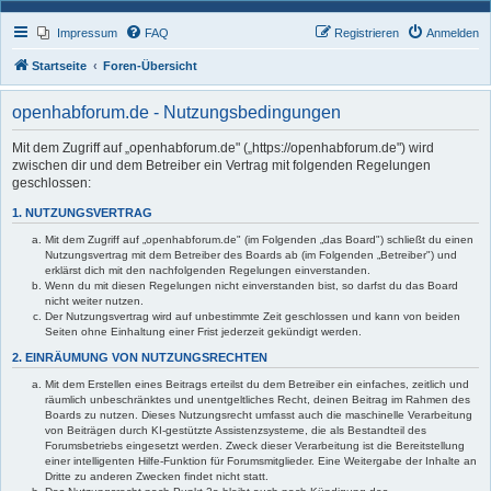
Impressum
FAQ
Registrieren
Anmelden
Startseite
Foren-Übersicht
openhabforum.de - Nutzungsbedingungen
Mit dem Zugriff auf „openhabforum.de" („https://openhabforum.de") wird
zwischen dir und dem Betreiber ein Vertrag mit folgenden Regelungen
geschlossen:
1. NUTZUNGSVERTRAG
Mit dem Zugriff auf „openhabforum.de" (im Folgenden „das Board") schließt du einen
Nutzungsvertrag mit dem Betreiber des Boards ab (im Folgenden „Betreiber") und
erklärst dich mit den nachfolgenden Regelungen einverstanden.
Wenn du mit diesen Regelungen nicht einverstanden bist, so darfst du das Board
nicht weiter nutzen.
Der Nutzungsvertrag wird auf unbestimmte Zeit geschlossen und kann von beiden
Seiten ohne Einhaltung einer Frist jederzeit gekündigt werden.
2. EINRÄUMUNG VON NUTZUNGSRECHTEN
Mit dem Erstellen eines Beitrags erteilst du dem Betreiber ein einfaches, zeitlich und
räumlich unbeschränktes und unentgeltliches Recht, deinen Beitrag im Rahmen des
Boards zu nutzen. Dieses Nutzungsrecht umfasst auch die maschinelle Verarbeitung
von Beiträgen durch KI-gestützte Assistenzsysteme, die als Bestandteil des
Forumsbetriebs eingesetzt werden. Zweck dieser Verarbeitung ist die Bereitstellung
einer intelligenten Hilfe-Funktion für Forumsmitglieder. Eine Weitergabe der Inhalte an
Dritte zu anderen Zwecken findet nicht statt.