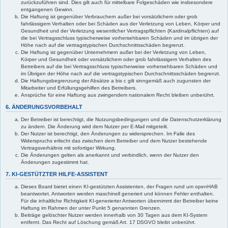
zurückzuführen sind. Dies gilt auch für mittelbare Folgeschäden wie insbesondere
entgangenen Gewinn.
Die Haftung ist gegenüber Verbrauchern außer bei vorsätzlichem oder grob
fahrlässigem Verhalten oder bei Schäden aus der Verletzung von Leben, Körper und
Gesundheit und der Verletzung wesentlicher Vertragspflichten (Kardinalpflichten) auf
die bei Vertragsschluss typischerweise vorhersehbaren Schäden und im übrigen der
Höhe nach auf die vertragstypischen Durchschnittsschäden begrenzt.
Die Haftung ist gegenüber Unternehmern außer bei der Verletzung von Leben,
Körper und Gesundheit oder vorsätzlichem oder grob fahrlässigem Verhalten des
Betreibers auf die bei Vertragsschluss typischerweise vorhersehbaren Schäden und
im Übrigen der Höhe nach auf die vertragstypischen Durchschnittsschäden begrenzt.
Die Haftungsbegrenzung der Absätze a bis c gilt sinngemäß auch zugunsten der
Mitarbeiter und Erfüllungsgehilfen des Betreibers.
Ansprüche für eine Haftung aus zwingendem nationalem Recht bleiben unberührt.
6. ÄNDERUNGSVORBEHALT
Der Betreiber ist berechtigt, die Nutzungsbedingungen und die Datenschutzerklärung
zu ändern. Die Änderung wird dem Nutzer per E-Mail mitgeteilt.
Der Nutzer ist berechtigt, den Änderungen zu widersprechen. Im Falle des
Widerspruchs erlischt das zwischen dem Betreiber und dem Nutzer bestehende
Vertragsverhältnis mit sofortiger Wirkung.
Die Änderungen gelten als anerkannt und verbindlich, wenn der Nutzer den
Änderungen zugestimmt hat.
7. KI-GESTÜTZTER HILFE-ASSISTENT
Dieses Board bietet einen KI-gestützten Assistenten, der Fragen rund um openHAB
beantwortet. Antworten werden maschinell generiert und können Fehler enthalten.
Für die inhaltliche Richtigkeit KI-generierter Antworten übernimmt der Betreiber keine
Haftung im Rahmen der unter Punkt 5 genannten Grenzen.
Beiträge gelöschter Nutzer werden innerhalb von 30 Tagen aus dem KI-System
entfernt. Das Recht auf Löschung gemäß Art. 17 DSGVO bleibt unberührt.