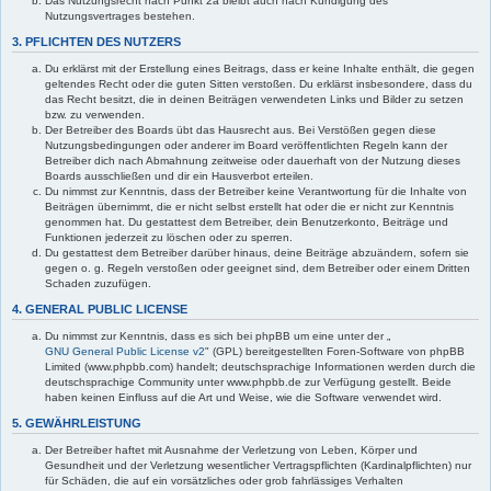
Das Nutzungsrecht nach Punkt 2a bleibt auch nach Kündigung des
Nutzungsvertrages bestehen.
3. PFLICHTEN DES NUTZERS
Du erklärst mit der Erstellung eines Beitrags, dass er keine Inhalte enthält, die gegen
geltendes Recht oder die guten Sitten verstoßen. Du erklärst insbesondere, dass du
das Recht besitzt, die in deinen Beiträgen verwendeten Links und Bilder zu setzen
bzw. zu verwenden.
Der Betreiber des Boards übt das Hausrecht aus. Bei Verstößen gegen diese
Nutzungsbedingungen oder anderer im Board veröffentlichten Regeln kann der
Betreiber dich nach Abmahnung zeitweise oder dauerhaft von der Nutzung dieses
Boards ausschließen und dir ein Hausverbot erteilen.
Du nimmst zur Kenntnis, dass der Betreiber keine Verantwortung für die Inhalte von
Beiträgen übernimmt, die er nicht selbst erstellt hat oder die er nicht zur Kenntnis
genommen hat. Du gestattest dem Betreiber, dein Benutzerkonto, Beiträge und
Funktionen jederzeit zu löschen oder zu sperren.
Du gestattest dem Betreiber darüber hinaus, deine Beiträge abzuändern, sofern sie
gegen o. g. Regeln verstoßen oder geeignet sind, dem Betreiber oder einem Dritten
Schaden zuzufügen.
4. GENERAL PUBLIC LICENSE
Du nimmst zur Kenntnis, dass es sich bei phpBB um eine unter der „
GNU General Public License v2
" (GPL) bereitgestellten Foren-Software von phpBB
Limited (www.phpbb.com) handelt; deutschsprachige Informationen werden durch die
deutschsprachige Community unter www.phpbb.de zur Verfügung gestellt. Beide
haben keinen Einfluss auf die Art und Weise, wie die Software verwendet wird.
5. GEWÄHRLEISTUNG
Der Betreiber haftet mit Ausnahme der Verletzung von Leben, Körper und
Gesundheit und der Verletzung wesentlicher Vertragspflichten (Kardinalpflichten) nur
für Schäden, die auf ein vorsätzliches oder grob fahrlässiges Verhalten