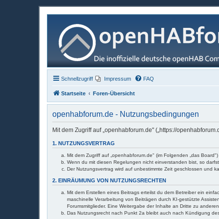
Schnellzugriff
Impressum
FAQ
Startseite
Foren-Übersicht
openhabforum.de - Nutzungsbedingungen
Mit dem Zugriff auf „openhabforum.de" („https://openhabforum
1. NUTZUNGSVERTRAG
Mit dem Zugriff auf „openhabforum.de" (im Folgenden „das Board")
Wenn du mit diesen Regelungen nicht einverstanden bist, so darfst
Der Nutzungsvertrag wird auf unbestimmte Zeit geschlossen und ka
2. EINRÄUMUNG VON NUTZUNGSRECHTEN
Mit dem Erstellen eines Beitrags erteilst du dem Betreiber ein ei
maschinelle Verarbeitung von Beiträgen durch KI-gestützte Assistenz
Forumsmitglieder. Eine Weitergabe der Inhalte an Dritte zu anderen 
Das Nutzungsrecht nach Punkt 2a bleibt auch nach Kündigung de