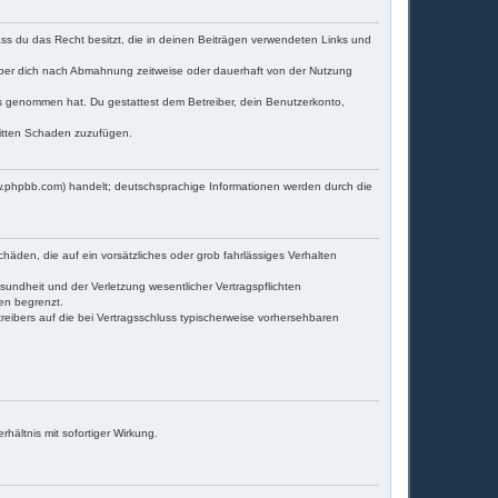
dass du das Recht besitzt, die in deinen Beiträgen verwendeten Links und
iber dich nach Abmahnung zeitweise oder dauerhaft von der Nutzung
tnis genommen hat. Du gestattest dem Betreiber, dein Benutzerkonto,
ritten Schaden zuzufügen.
w.phpbb.com) handelt; deutschsprachige Informationen werden durch die
häden, die auf ein vorsätzliches oder grob fahrlässiges Verhalten
undheit und der Verletzung wesentlicher Vertragspflichten
en begrenzt.
eibers auf die bei Vertragsschluss typischerweise vorhersehbaren
ältnis mit sofortiger Wirkung.