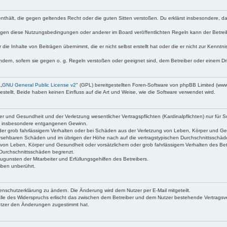
te enthält, die gegen geltendes Recht oder die guten Sitten verstoßen. Du erklärst insbesondere, 
egen diese Nutzungsbedingungen oder anderer im Board veröffentlichten Regeln kann der Betre
 die Inhalte von Beiträgen übernimmt, die er nicht selbst erstellt hat oder die er nicht zur Kenn
ndern, sofern sie gegen o. g. Regeln verstoßen oder geeignet sind, dem Betreiber oder einem D
„
GNU General Public License v2
" (GPL) bereitgestellten Foren-Software von phpBB Limited (ww
ellt. Beide haben keinen Einfluss auf die Art und Weise, wie die Software verwendet wird.
 und Gesundheit und der Verletzung wesentlicher Vertragspflichten (Kardinalpflichten) nur für Sc
wie insbesondere entgangenen Gewinn.
der grob fahrlässigem Verhalten oder bei Schäden aus der Verletzung von Leben, Körper und Ges
rhersehbaren Schäden und im übrigen der Höhe nach auf die vertragstypischen Durchschnittsschäd
von Leben, Körper und Gesundheit oder vorsätzlichem oder grob fahrlässigem Verhalten des Betr
Durchschnittsschäden begrenzt.
gunsten der Mitarbeiter und Erfüllungsgehilfen des Betreibers.
iben unberührt.
enschutzerklärung zu ändern. Die Änderung wird dem Nutzer per E-Mail mitgeteilt.
lle des Widerspruchs erlischt das zwischen dem Betreiber und dem Nutzer bestehende Vertragsverh
utzer den Änderungen zugestimmt hat.