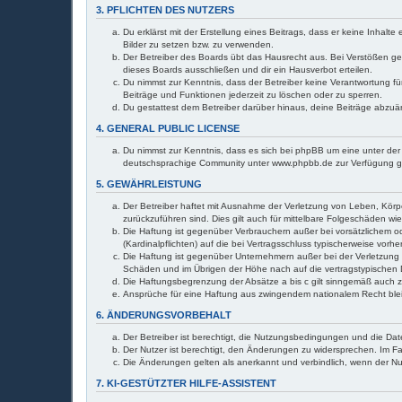
3. PFLICHTEN DES NUTZERS
Du erklärst mit der Erstellung eines Beitrags, dass er keine Inhal
Bilder zu setzen bzw. zu verwenden.
Der Betreiber des Boards übt das Hausrecht aus. Bei Verstößen g
dieses Boards ausschließen und dir ein Hausverbot erteilen.
Du nimmst zur Kenntnis, dass der Betreiber keine Verantwortung für
Beiträge und Funktionen jederzeit zu löschen oder zu sperren.
Du gestattest dem Betreiber darüber hinaus, deine Beiträge abzuä
4. GENERAL PUBLIC LICENSE
Du nimmst zur Kenntnis, dass es sich bei phpBB um eine unter der 
deutschsprachige Community unter www.phpbb.de zur Verfügung gest
5. GEWÄHRLEISTUNG
Der Betreiber haftet mit Ausnahme der Verletzung von Leben, Körper
zurückzuführen sind. Dies gilt auch für mittelbare Folgeschäden 
Die Haftung ist gegenüber Verbrauchern außer bei vorsätzlichem o
(Kardinalpflichten) auf die bei Vertragsschluss typischerweise vo
Die Haftung ist gegenüber Unternehmern außer bei der Verletzung 
Schäden und im Übrigen der Höhe nach auf die vertragstypischen 
Die Haftungsbegrenzung der Absätze a bis c gilt sinngemäß auch zu
Ansprüche für eine Haftung aus zwingendem nationalem Recht ble
6. ÄNDERUNGSVORBEHALT
Der Betreiber ist berechtigt, die Nutzungsbedingungen und die Dat
Der Nutzer ist berechtigt, den Änderungen zu widersprechen. Im Fa
Die Änderungen gelten als anerkannt und verbindlich, wenn der N
7. KI-GESTÜTZTER HILFE-ASSISTENT