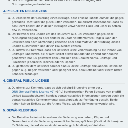
Das Nutzungsrecht nach Punkt 2a bleibt auch nach Kündigung des
Nutzungsvertrages bestehen.
3. PFLICHTEN DES NUTZERS
Du erklärst mit der Erstellung eines Beitrags, dass er keine Inhalte enthält, die gegen
geltendes Recht oder die guten Sitten verstoßen. Du erklärst insbesondere, dass du
das Recht besitzt, die in deinen Beiträgen verwendeten Links und Bilder zu setzen
bzw. zu verwenden.
Der Betreiber des Boards übt das Hausrecht aus. Bei Verstößen gegen diese
Nutzungsbedingungen oder anderer im Board veröffentlichten Regeln kann der
Betreiber dich nach Abmahnung zeitweise oder dauerhaft von der Nutzung dieses
Boards ausschließen und dir ein Hausverbot erteilen.
Du nimmst zur Kenntnis, dass der Betreiber keine Verantwortung für die Inhalte von
Beiträgen übernimmt, die er nicht selbst erstellt hat oder die er nicht zur Kenntnis
genommen hat. Du gestattest dem Betreiber, dein Benutzerkonto, Beiträge und
Funktionen jederzeit zu löschen oder zu sperren.
Du gestattest dem Betreiber darüber hinaus, deine Beiträge abzuändern, sofern sie
gegen o. g. Regeln verstoßen oder geeignet sind, dem Betreiber oder einem Dritten
Schaden zuzufügen.
4. GENERAL PUBLIC LICENSE
Du nimmst zur Kenntnis, dass es sich bei phpBB um eine unter der „
GNU General Public License v2
" (GPL) bereitgestellten Foren-Software von phpBB
Limited (www.phpbb.com) handelt; deutschsprachige Informationen werden durch die
deutschsprachige Community unter www.phpbb.de zur Verfügung gestellt. Beide
haben keinen Einfluss auf die Art und Weise, wie die Software verwendet wird.
5. GEWÄHRLEISTUNG
Der Betreiber haftet mit Ausnahme der Verletzung von Leben, Körper und
Gesundheit und der Verletzung wesentlicher Vertragspflichten (Kardinalpflichten) nur
für Schäden, die auf ein vorsätzliches oder grob fahrlässiges Verhalten