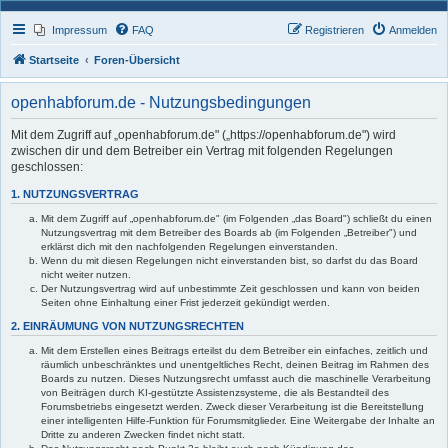
Impressum
FAQ
Registrieren
Anmelden
Startseite
Foren-Übersicht
openhabforum.de - Nutzungsbedingungen
Mit dem Zugriff auf „openhabforum.de" („https://openhabforum.de") wird
zwischen dir und dem Betreiber ein Vertrag mit folgenden Regelungen
geschlossen:
1. NUTZUNGSVERTRAG
Mit dem Zugriff auf „openhabforum.de" (im Folgenden „das Board") schließt du einen
Nutzungsvertrag mit dem Betreiber des Boards ab (im Folgenden „Betreiber") und
erklärst dich mit den nachfolgenden Regelungen einverstanden.
Wenn du mit diesen Regelungen nicht einverstanden bist, so darfst du das Board
nicht weiter nutzen.
Der Nutzungsvertrag wird auf unbestimmte Zeit geschlossen und kann von beiden
Seiten ohne Einhaltung einer Frist jederzeit gekündigt werden.
2. EINRÄUMUNG VON NUTZUNGSRECHTEN
Mit dem Erstellen eines Beitrags erteilst du dem Betreiber ein einfaches, zeitlich und
räumlich unbeschränktes und unentgeltliches Recht, deinen Beitrag im Rahmen des
Boards zu nutzen. Dieses Nutzungsrecht umfasst auch die maschinelle Verarbeitung
von Beiträgen durch KI-gestützte Assistenzsysteme, die als Bestandteil des
Forumsbetriebs eingesetzt werden. Zweck dieser Verarbeitung ist die Bereitstellung
einer intelligenten Hilfe-Funktion für Forumsmitglieder. Eine Weitergabe der Inhalte an
Dritte zu anderen Zwecken findet nicht statt.