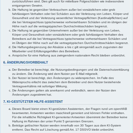
zurückzuführen sind. Dies gilt auch für mittelbare Folgeschäden wie insbesondere
entgangenen Gewinn.
Die Haftung ist gegenüber Verbrauchern außer bei vorsätzlichem oder grob
fahrlässigem Verhalten oder bei Schäden aus der Verletzung von Leben, Körper und
Gesundheit und der Verletzung wesentlicher Vertragspflichten (Kardinalpflichten) auf
die bei Vertragsschluss typischerweise vorhersehbaren Schäden und im übrigen der
Höhe nach auf die vertragstypischen Durchschnittsschäden begrenzt.
Die Haftung ist gegenüber Unternehmern außer bei der Verletzung von Leben,
Körper und Gesundheit oder vorsätzlichem oder grob fahrlässigem Verhalten des
Betreibers auf die bei Vertragsschluss typischerweise vorhersehbaren Schäden und
im Übrigen der Höhe nach auf die vertragstypischen Durchschnittsschäden begrenzt.
Die Haftungsbegrenzung der Absätze a bis c gilt sinngemäß auch zugunsten der
Mitarbeiter und Erfüllungsgehilfen des Betreibers.
Ansprüche für eine Haftung aus zwingendem nationalem Recht bleiben unberührt.
6. ÄNDERUNGSVORBEHALT
Der Betreiber ist berechtigt, die Nutzungsbedingungen und die Datenschutzerklärung
zu ändern. Die Änderung wird dem Nutzer per E-Mail mitgeteilt.
Der Nutzer ist berechtigt, den Änderungen zu widersprechen. Im Falle des
Widerspruchs erlischt das zwischen dem Betreiber und dem Nutzer bestehende
Vertragsverhältnis mit sofortiger Wirkung.
Die Änderungen gelten als anerkannt und verbindlich, wenn der Nutzer den
Änderungen zugestimmt hat.
7. KI-GESTÜTZTER HILFE-ASSISTENT
Dieses Board bietet einen KI-gestützten Assistenten, der Fragen rund um openHAB
beantwortet. Antworten werden maschinell generiert und können Fehler enthalten.
Für die inhaltliche Richtigkeit KI-generierter Antworten übernimmt der Betreiber keine
Haftung im Rahmen der unter Punkt 5 genannten Grenzen.
Beiträge gelöschter Nutzer werden innerhalb von 30 Tagen aus dem KI-System
entfernt. Das Recht auf Löschung gemäß Art. 17 DSGVO bleibt unberührt.