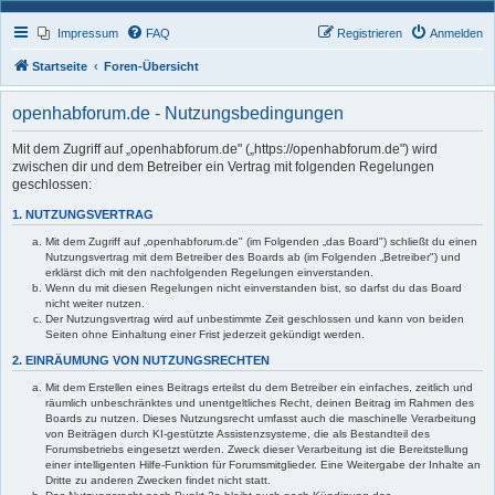
Impressum
FAQ
Registrieren
Anmelden
Startseite
Foren-Übersicht
openhabforum.de - Nutzungsbedingungen
Mit dem Zugriff auf „openhabforum.de" („https://openhabforum.de") wird
zwischen dir und dem Betreiber ein Vertrag mit folgenden Regelungen
geschlossen:
1. NUTZUNGSVERTRAG
Mit dem Zugriff auf „openhabforum.de" (im Folgenden „das Board") schließt du einen
Nutzungsvertrag mit dem Betreiber des Boards ab (im Folgenden „Betreiber") und
erklärst dich mit den nachfolgenden Regelungen einverstanden.
Wenn du mit diesen Regelungen nicht einverstanden bist, so darfst du das Board
nicht weiter nutzen.
Der Nutzungsvertrag wird auf unbestimmte Zeit geschlossen und kann von beiden
Seiten ohne Einhaltung einer Frist jederzeit gekündigt werden.
2. EINRÄUMUNG VON NUTZUNGSRECHTEN
Mit dem Erstellen eines Beitrags erteilst du dem Betreiber ein einfaches, zeitlich und
räumlich unbeschränktes und unentgeltliches Recht, deinen Beitrag im Rahmen des
Boards zu nutzen. Dieses Nutzungsrecht umfasst auch die maschinelle Verarbeitung
von Beiträgen durch KI-gestützte Assistenzsysteme, die als Bestandteil des
Forumsbetriebs eingesetzt werden. Zweck dieser Verarbeitung ist die Bereitstellung
einer intelligenten Hilfe-Funktion für Forumsmitglieder. Eine Weitergabe der Inhalte an
Dritte zu anderen Zwecken findet nicht statt.