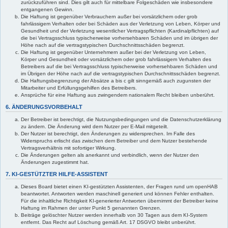
zurückzuführen sind. Dies gilt auch für mittelbare Folgeschäden wie insbesondere
entgangenen Gewinn.
Die Haftung ist gegenüber Verbrauchern außer bei vorsätzlichem oder grob
fahrlässigem Verhalten oder bei Schäden aus der Verletzung von Leben, Körper und
Gesundheit und der Verletzung wesentlicher Vertragspflichten (Kardinalpflichten) auf
die bei Vertragsschluss typischerweise vorhersehbaren Schäden und im übrigen der
Höhe nach auf die vertragstypischen Durchschnittsschäden begrenzt.
Die Haftung ist gegenüber Unternehmern außer bei der Verletzung von Leben,
Körper und Gesundheit oder vorsätzlichem oder grob fahrlässigem Verhalten des
Betreibers auf die bei Vertragsschluss typischerweise vorhersehbaren Schäden und
im Übrigen der Höhe nach auf die vertragstypischen Durchschnittsschäden begrenzt.
Die Haftungsbegrenzung der Absätze a bis c gilt sinngemäß auch zugunsten der
Mitarbeiter und Erfüllungsgehilfen des Betreibers.
Ansprüche für eine Haftung aus zwingendem nationalem Recht bleiben unberührt.
6. ÄNDERUNGSVORBEHALT
Der Betreiber ist berechtigt, die Nutzungsbedingungen und die Datenschutzerklärung
zu ändern. Die Änderung wird dem Nutzer per E-Mail mitgeteilt.
Der Nutzer ist berechtigt, den Änderungen zu widersprechen. Im Falle des
Widerspruchs erlischt das zwischen dem Betreiber und dem Nutzer bestehende
Vertragsverhältnis mit sofortiger Wirkung.
Die Änderungen gelten als anerkannt und verbindlich, wenn der Nutzer den
Änderungen zugestimmt hat.
7. KI-GESTÜTZTER HILFE-ASSISTENT
Dieses Board bietet einen KI-gestützten Assistenten, der Fragen rund um openHAB
beantwortet. Antworten werden maschinell generiert und können Fehler enthalten.
Für die inhaltliche Richtigkeit KI-generierter Antworten übernimmt der Betreiber keine
Haftung im Rahmen der unter Punkt 5 genannten Grenzen.
Beiträge gelöschter Nutzer werden innerhalb von 30 Tagen aus dem KI-System
entfernt. Das Recht auf Löschung gemäß Art. 17 DSGVO bleibt unberührt.