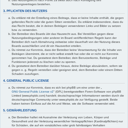
Das Nutzungsrecht nach Punkt 2a bleibt auch nach Kündigung des
Nutzungsvertrages bestehen.
3. PFLICHTEN DES NUTZERS
Du erklärst mit der Erstellung eines Beitrags, dass er keine Inhalte enthält, die gegen
geltendes Recht oder die guten Sitten verstoßen. Du erklärst insbesondere, dass du
das Recht besitzt, die in deinen Beiträgen verwendeten Links und Bilder zu setzen
bzw. zu verwenden.
Der Betreiber des Boards übt das Hausrecht aus. Bei Verstößen gegen diese
Nutzungsbedingungen oder anderer im Board veröffentlichten Regeln kann der
Betreiber dich nach Abmahnung zeitweise oder dauerhaft von der Nutzung dieses
Boards ausschließen und dir ein Hausverbot erteilen.
Du nimmst zur Kenntnis, dass der Betreiber keine Verantwortung für die Inhalte von
Beiträgen übernimmt, die er nicht selbst erstellt hat oder die er nicht zur Kenntnis
genommen hat. Du gestattest dem Betreiber, dein Benutzerkonto, Beiträge und
Funktionen jederzeit zu löschen oder zu sperren.
Du gestattest dem Betreiber darüber hinaus, deine Beiträge abzuändern, sofern sie
gegen o. g. Regeln verstoßen oder geeignet sind, dem Betreiber oder einem Dritten
Schaden zuzufügen.
4. GENERAL PUBLIC LICENSE
Du nimmst zur Kenntnis, dass es sich bei phpBB um eine unter der „
GNU General Public License v2
" (GPL) bereitgestellten Foren-Software von phpBB
Limited (www.phpbb.com) handelt; deutschsprachige Informationen werden durch die
deutschsprachige Community unter www.phpbb.de zur Verfügung gestellt. Beide
haben keinen Einfluss auf die Art und Weise, wie die Software verwendet wird.
5. GEWÄHRLEISTUNG
Der Betreiber haftet mit Ausnahme der Verletzung von Leben, Körper und
Gesundheit und der Verletzung wesentlicher Vertragspflichten (Kardinalpflichten) nur
für Schäden, die auf ein vorsätzliches oder grob fahrlässiges Verhalten