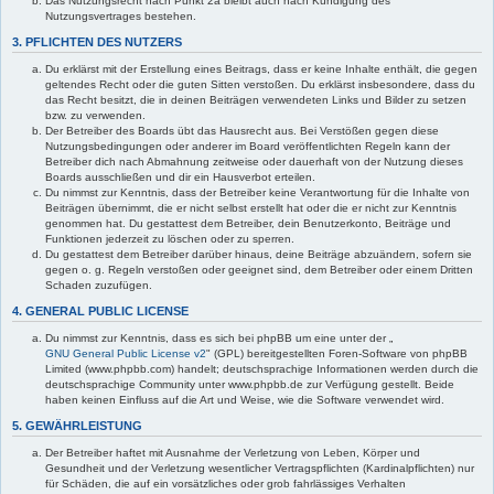
Das Nutzungsrecht nach Punkt 2a bleibt auch nach Kündigung des
Nutzungsvertrages bestehen.
3. PFLICHTEN DES NUTZERS
Du erklärst mit der Erstellung eines Beitrags, dass er keine Inhalte enthält, die gegen
geltendes Recht oder die guten Sitten verstoßen. Du erklärst insbesondere, dass du
das Recht besitzt, die in deinen Beiträgen verwendeten Links und Bilder zu setzen
bzw. zu verwenden.
Der Betreiber des Boards übt das Hausrecht aus. Bei Verstößen gegen diese
Nutzungsbedingungen oder anderer im Board veröffentlichten Regeln kann der
Betreiber dich nach Abmahnung zeitweise oder dauerhaft von der Nutzung dieses
Boards ausschließen und dir ein Hausverbot erteilen.
Du nimmst zur Kenntnis, dass der Betreiber keine Verantwortung für die Inhalte von
Beiträgen übernimmt, die er nicht selbst erstellt hat oder die er nicht zur Kenntnis
genommen hat. Du gestattest dem Betreiber, dein Benutzerkonto, Beiträge und
Funktionen jederzeit zu löschen oder zu sperren.
Du gestattest dem Betreiber darüber hinaus, deine Beiträge abzuändern, sofern sie
gegen o. g. Regeln verstoßen oder geeignet sind, dem Betreiber oder einem Dritten
Schaden zuzufügen.
4. GENERAL PUBLIC LICENSE
Du nimmst zur Kenntnis, dass es sich bei phpBB um eine unter der „
GNU General Public License v2
" (GPL) bereitgestellten Foren-Software von phpBB
Limited (www.phpbb.com) handelt; deutschsprachige Informationen werden durch die
deutschsprachige Community unter www.phpbb.de zur Verfügung gestellt. Beide
haben keinen Einfluss auf die Art und Weise, wie die Software verwendet wird.
5. GEWÄHRLEISTUNG
Der Betreiber haftet mit Ausnahme der Verletzung von Leben, Körper und
Gesundheit und der Verletzung wesentlicher Vertragspflichten (Kardinalpflichten) nur
für Schäden, die auf ein vorsätzliches oder grob fahrlässiges Verhalten