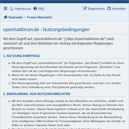
Impressum
FAQ
Registrieren
Anmelden
Startseite
Foren-Übersicht
openhabforum.de - Nutzungsbedingungen
Mit dem Zugriff auf „openhabforum.de" („https://openhabforum.de") wird
zwischen dir und dem Betreiber ein Vertrag mit folgenden Regelungen
geschlossen:
1. NUTZUNGSVERTRAG
Mit dem Zugriff auf „openhabforum.de" (im Folgenden „das Board") schließt du einen
Nutzungsvertrag mit dem Betreiber des Boards ab (im Folgenden „Betreiber") und
erklärst dich mit den nachfolgenden Regelungen einverstanden.
Wenn du mit diesen Regelungen nicht einverstanden bist, so darfst du das Board
nicht weiter nutzen.
Der Nutzungsvertrag wird auf unbestimmte Zeit geschlossen und kann von beiden
Seiten ohne Einhaltung einer Frist jederzeit gekündigt werden.
2. EINRÄUMUNG VON NUTZUNGSRECHTEN
Mit dem Erstellen eines Beitrags erteilst du dem Betreiber ein einfaches, zeitlich und
räumlich unbeschränktes und unentgeltliches Recht, deinen Beitrag im Rahmen des
Boards zu nutzen. Dieses Nutzungsrecht umfasst auch die maschinelle Verarbeitung
von Beiträgen durch KI-gestützte Assistenzsysteme, die als Bestandteil des
Forumsbetriebs eingesetzt werden. Zweck dieser Verarbeitung ist die Bereitstellung
einer intelligenten Hilfe-Funktion für Forumsmitglieder. Eine Weitergabe der Inhalte an
Dritte zu anderen Zwecken findet nicht statt.