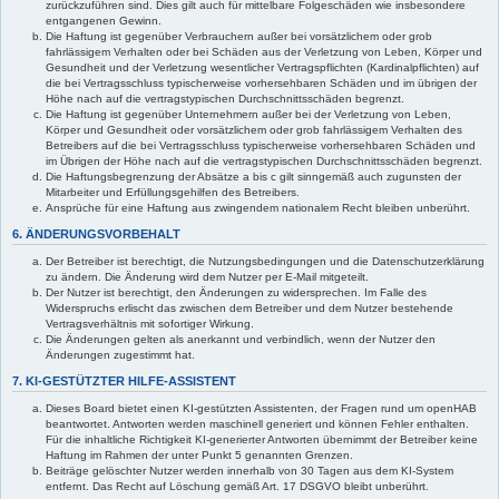
zurückzuführen sind. Dies gilt auch für mittelbare Folgeschäden wie insbesondere
entgangenen Gewinn.
Die Haftung ist gegenüber Verbrauchern außer bei vorsätzlichem oder grob
fahrlässigem Verhalten oder bei Schäden aus der Verletzung von Leben, Körper und
Gesundheit und der Verletzung wesentlicher Vertragspflichten (Kardinalpflichten) auf
die bei Vertragsschluss typischerweise vorhersehbaren Schäden und im übrigen der
Höhe nach auf die vertragstypischen Durchschnittsschäden begrenzt.
Die Haftung ist gegenüber Unternehmern außer bei der Verletzung von Leben,
Körper und Gesundheit oder vorsätzlichem oder grob fahrlässigem Verhalten des
Betreibers auf die bei Vertragsschluss typischerweise vorhersehbaren Schäden und
im Übrigen der Höhe nach auf die vertragstypischen Durchschnittsschäden begrenzt.
Die Haftungsbegrenzung der Absätze a bis c gilt sinngemäß auch zugunsten der
Mitarbeiter und Erfüllungsgehilfen des Betreibers.
Ansprüche für eine Haftung aus zwingendem nationalem Recht bleiben unberührt.
6. ÄNDERUNGSVORBEHALT
Der Betreiber ist berechtigt, die Nutzungsbedingungen und die Datenschutzerklärung
zu ändern. Die Änderung wird dem Nutzer per E-Mail mitgeteilt.
Der Nutzer ist berechtigt, den Änderungen zu widersprechen. Im Falle des
Widerspruchs erlischt das zwischen dem Betreiber und dem Nutzer bestehende
Vertragsverhältnis mit sofortiger Wirkung.
Die Änderungen gelten als anerkannt und verbindlich, wenn der Nutzer den
Änderungen zugestimmt hat.
7. KI-GESTÜTZTER HILFE-ASSISTENT
Dieses Board bietet einen KI-gestützten Assistenten, der Fragen rund um openHAB
beantwortet. Antworten werden maschinell generiert und können Fehler enthalten.
Für die inhaltliche Richtigkeit KI-generierter Antworten übernimmt der Betreiber keine
Haftung im Rahmen der unter Punkt 5 genannten Grenzen.
Beiträge gelöschter Nutzer werden innerhalb von 30 Tagen aus dem KI-System
entfernt. Das Recht auf Löschung gemäß Art. 17 DSGVO bleibt unberührt.