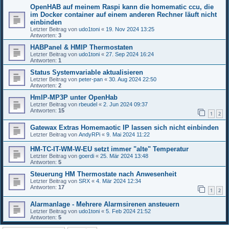
OpenHAB auf meinem Raspi kann die homematic ccu, die
im Docker container auf einem anderen Rechner läuft nicht
einbinden
Letzter Beitrag von
udo1toni
«
19. Nov 2024 13:25
Antworten:
3
HABPanel & HMIP Thermostaten
Letzter Beitrag von
udo1toni
«
27. Sep 2024 16:24
Antworten:
1
Status Systemvariable aktualisieren
Letzter Beitrag von
peter-pan
«
30. Aug 2024 22:50
Antworten:
2
HmIP-MP3P unter OpenHab
Letzter Beitrag von
rbeudel
«
2. Jun 2024 09:37
Antworten:
15
1
2
Gatewax Extras Homemaotic IP lassen sich nicht einbinden
Letzter Beitrag von
AndyRPi
«
9. Mai 2024 11:22
HM-TC-IT-WM-W-EU setzt immer "alte" Temperatur
Letzter Beitrag von
goerdi
«
25. Mär 2024 13:48
Antworten:
5
Steuerung HM Thermostate nach Anwesenheit
Letzter Beitrag von
SRX
«
4. Mär 2024 12:34
Antworten:
17
1
2
Alarmanlage - Mehrere Alarmsirenen ansteuern
Letzter Beitrag von
udo1toni
«
5. Feb 2024 21:52
Antworten:
5