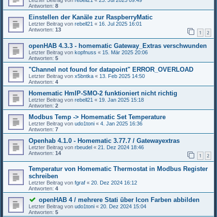
Letzter Beitrag von
rebell21
«
23. Jul 2025 09:49
Antworten:
8
Einstellen der Kanäle zur RaspberryMatic
Letzter Beitrag von
rebell21
«
16. Jul 2025 16:01
Antworten:
13
1
2
openHAB 4.3.3 - homematic Gateway_Extras verschwunden
Letzter Beitrag von
kopfnuss
«
15. Mär 2025 20:06
Antworten:
5
"Channel not found for datapoint" ERROR_OVERLOAD
Letzter Beitrag von
x5bntka
«
13. Feb 2025 14:50
Antworten:
4
Homematic HmIP-SMO-2 funktioniert nicht richtig
Letzter Beitrag von
rebell21
«
19. Jan 2025 15:18
Antworten:
2
Modbus Temp -> Homematic Set Temperature
Letzter Beitrag von
udo1toni
«
4. Jan 2025 16:36
Antworten:
7
Openhab 4.1.0 - Homematic 3.77.7 / Gatewayextras
Letzter Beitrag von
rbeudel
«
21. Dez 2024 18:46
Antworten:
14
1
2
Temperatur von Homematic Thermostat in Modbus Register
schreiben
Letzter Beitrag von
fgraf
«
20. Dez 2024 16:12
Antworten:
4
openHAB 4 / mehrere Stati über Icon Farben abbilden
Letzter Beitrag von
udo1toni
«
20. Dez 2024 15:04
Antworten:
5