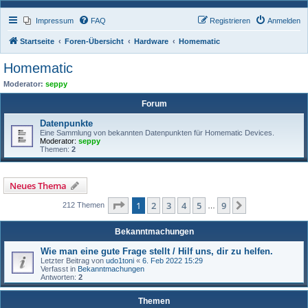
Impressum
FAQ
Registrieren
Anmelden
Startseite
Foren-Übersicht
Hardware
Homematic
Homematic
Moderator:
seppy
Forum
Datenpunkte
Eine Sammlung von bekannten Datenpunkten für Homematic Devices.
Moderator:
seppy
Themen:
2
Neues Thema
Seite
1
von
9
1
2
3
4
5
9
Nächste
212 Themen
…
Bekanntmachungen
Wie man eine gute Frage stellt / Hilf uns, dir zu helfen.
Letzter Beitrag von
udo1toni
«
6. Feb 2022 15:29
Verfasst in
Bekanntmachungen
Antworten:
2
Themen