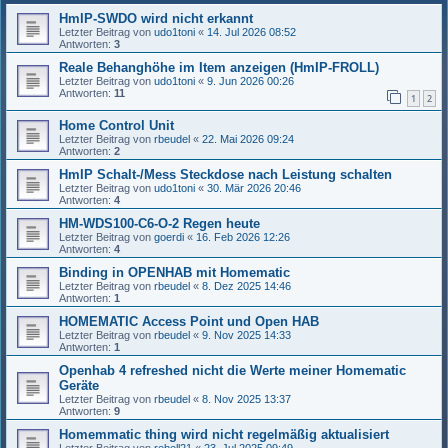
HmIP-SWDO wird nicht erkannt
Letzter Beitrag von
udo1toni
«
14. Jul 2026 08:52
Antworten:
3
Reale Behanghöhe im Item anzeigen (HmIP-FROLL)
Letzter Beitrag von
udo1toni
«
9. Jun 2026 00:26
Antworten:
11
1
2
Home Control Unit
Letzter Beitrag von
rbeudel
«
22. Mai 2026 09:24
Antworten:
2
HmIP Schalt-/Mess Steckdose nach Leistung schalten
Letzter Beitrag von
udo1toni
«
30. Mär 2026 20:46
Antworten:
4
HM-WDS100-C6-O-2 Regen heute
Letzter Beitrag von
goerdi
«
16. Feb 2026 12:26
Antworten:
4
Binding in OPENHAB mit Homematic
Letzter Beitrag von
rbeudel
«
8. Dez 2025 14:46
Antworten:
1
HOMEMATIC Access Point und Open HAB
Letzter Beitrag von
rbeudel
«
9. Nov 2025 14:33
Antworten:
1
Openhab 4 refreshed nicht die Werte meiner Homematic
Geräte
Letzter Beitrag von
rbeudel
«
8. Nov 2025 13:37
Antworten:
9
Homemmatic thing wird nicht regelmäßig aktualisiert