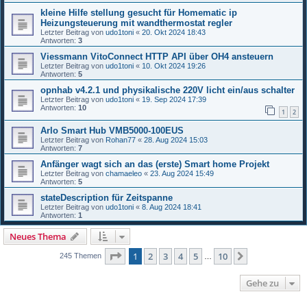
kleine Hilfe stellung gesucht für Homematic ip
Heizungsteuerung mit wandthermostat regler
Letzter Beitrag von
udo1toni
«
20. Okt 2024 18:43
Antworten:
3
Viessmann VitoConnect HTTP API über OH4 ansteuern
Letzter Beitrag von
udo1toni
«
10. Okt 2024 19:26
Antworten:
5
opnhab v4.2.1 und physikalische 220V licht ein/aus schalter
Letzter Beitrag von
udo1toni
«
19. Sep 2024 17:39
Antworten:
10
1
2
Arlo Smart Hub VMB5000-100EUS
Letzter Beitrag von
Rohan77
«
28. Aug 2024 15:03
Antworten:
7
Anfänger wagt sich an das (erste) Smart home Projekt
Letzter Beitrag von
chamaeleo
«
23. Aug 2024 15:49
Antworten:
5
stateDescription für Zeitspanne
Letzter Beitrag von
udo1toni
«
8. Aug 2024 18:41
Antworten:
1
Neues Thema
Seite
1
von
10
1
2
3
4
5
10
Nächste
245 Themen
…
Gehe zu