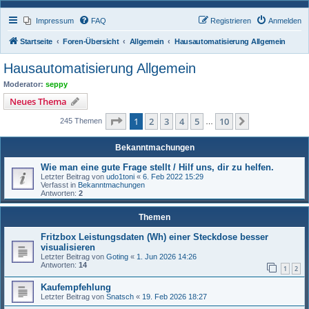
Impressum
FAQ
Registrieren
Anmelden
Startseite
Foren-Übersicht
Allgemein
Hausautomatisierung Allgemein
Hausautomatisierung Allgemein
Moderator:
seppy
Neues Thema
Seite
1
von
10
1
2
3
4
5
10
Nächste
245 Themen
…
Bekanntmachungen
Wie man eine gute Frage stellt / Hilf uns, dir zu helfen.
Letzter Beitrag von
udo1toni
«
6. Feb 2022 15:29
Verfasst in
Bekanntmachungen
Antworten:
2
Themen
Fritzbox Leistungsdaten (Wh) einer Steckdose besser
visualisieren
Letzter Beitrag von
Goting
«
1. Jun 2026 14:26
Antworten:
14
1
2
Kaufempfehlung
Letzter Beitrag von
Snatsch
«
19. Feb 2026 18:27