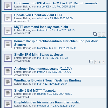
Probleme mit OPH 4 und AVM Dect 301 Raumthermostat
Letzter Beitrag von
marco_KE
«
14. Feb 2025 18:03
Antworten:
4
Update von OpenHab 2 auf OH 4
Letzter Beitrag von
udo1toni
«
13. Feb 2025 00:50
Antworten:
1
MQTT command ist okay state nicht
Letzter Beitrag von
kaloschke
«
15. Jan 2025 20:59
Antworten:
11
1
2
homematic ip türschlossantrieb einrichten und per Alex
Steuern
Letzter Beitrag von
ModjoMc06
«
10. Dez 2024 15:41
Shelly 1PM Mini Status auslesen
Letzter Beitrag von
PJH
«
19. Nov 2024 13:38
Antworten:
26
1
2
3
Analoger Spannungsausgang (0...10V)
Letzter Beitrag von
PeterA
«
15. Nov 2024 20:26
Antworten:
6
Windhager Biowin 2 Touch Welches Binding
Letzter Beitrag von
fhar
«
12. Nov 2024 10:44
Shelly 3 EM MQTT Tasmota
Letzter Beitrag von
johann3
«
11. Nov 2024 08:31
Antworten:
2
Empfehlungen für smartes Raumthermostat
Letzter Beitrag von
mothabrain
«
24. Okt 2024 14:04