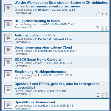
Welche Wärmepumpe lässt sich am Besten in OH einbinden,
um ein Energiemanagement zu realisieren
Letzter Beitrag von
rroettgen
«
10. Jan 2026 13:53
Antworten:
13
1
2
Helligkeitssteuerung in Rules
Letzter Beitrag von
Jockel05
«
6. Nov 2025 20:48
Antworten:
19
1
2
Anfängerproblem mit Rule
Letzter Beitrag von
Harka
«
26. Aug 2025 15:41
Antworten:
3
Sprachsteuerung ohne externe Cloud
Letzter Beitrag von
Quautiputzli
«
6. Aug 2025 09:07
Antworten:
7
BOSCH Smart Home Controler
Letzter Beitrag von
nw378
«
26. Jun 2025 12:44
Antworten:
1
Empfehlung Heizkörperthermostat
Letzter Beitrag von
Lux73
«
19. Jun 2025 13:53
Antworten:
2
Openhab 3 und RFlink, geht das, oder ist es vergebene
Liebesmühe?
Letzter Beitrag von
ubu
«
23. Mär 2025 01:21
Antworten:
16
1
2
OpenHAB vs. Homassitant
Letzter Beitrag von
udo1toni
«
2. Mär 2025 21:43
Antworten:
3