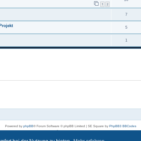
1
2
7
Projekt
5
1
Powered by
phpBB
® Forum Software © phpBB Limited | SE Square by
PhpBB3 BBCodes
Deutsche Übersetzung durch
phpBB.de
Datenschutz
|
Nutzungsbedingungen