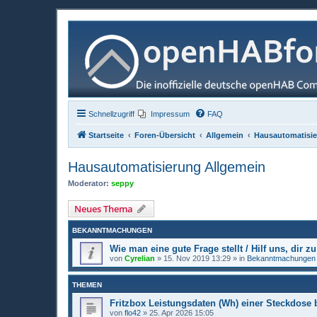
Schnellzugriff
Impressum
FAQ
Startseite
Foren-Übersicht
Allgemein
Hausautomatisie
Hausautomatisierung Allgemein
Moderator:
seppy
Neues Thema
BEKANNTMACHUNGEN
Wie man eine gute Frage stellt / Hilf uns, dir zu
von
Cyrelian
»
15. Nov 2019 13:29
» in
Bekanntmachungen
THEMEN
Fritzbox Leistungsdaten (Wh) einer Steckdose b
von
flo42
»
25. Apr 2026 15:05