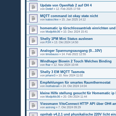
Update von OpenHab 2 auf OH 4
von
Detlef
»
12. Feb 2025 17:59
MQTT command ist okay state nicht
von
kaloschke
»
15. Jan 2025 14:12
homematic ip türschlossantrieb einrichten und
von
ModjoMc06
»
10. Dez 2024 15:41
Shelly 1PM Mini Status auslesen
von
PJH
»
13. Okt 2024 14:50
Analoger Spannungsausgang (0...10V)
von
timobauso
»
14. Feb 2022 12:55
Windhager Biowin 2 Touch Welches Binding
von
fhar
»
12. Nov 2024 10:44
Shelly 3 EM MQTT Tasmota
von
johann3
»
10. Nov 2024 11:02
Empfehlungen für smartes Raumthermostat
von
mothabrain
»
24. Okt 2024 14:04
kleine Hilfe stellung gesucht für Homematic i
von
ModjoMc06
»
20. Okt 2024 11:44
Viessmann VitoConnect HTTP API über OH4 an
von
astrong
»
7. Okt 2024 09:29
opnhab v4.2.1 und physikalische 220V licht ein