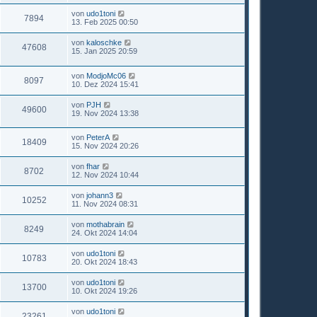
von
udo1toni
7894
13. Feb 2025 00:50
von
kaloschke
47608
15. Jan 2025 20:59
von
ModjoMc06
8097
10. Dez 2024 15:41
von
PJH
49600
19. Nov 2024 13:38
von
PeterA
18409
15. Nov 2024 20:26
von
fhar
8702
12. Nov 2024 10:44
von
johann3
10252
11. Nov 2024 08:31
von
mothabrain
8249
24. Okt 2024 14:04
von
udo1toni
10783
20. Okt 2024 18:43
von
udo1toni
13700
10. Okt 2024 19:26
von
udo1toni
23261