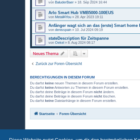
von
BaluderBaer
»
18. Sep 2024 16:44
Arlo Smart Hub VMB5000-100EUS
von
Metall4You
»
28. Apr 2023 19:11
Anfänger wagt sich an das (erste) Smart home 
von
denisspain
»
10. Jul 2024 09:19
stateDescription für Zeitspanne
von
Oekel
»
8. Aug 2024 08:17
Neues Thema
Zurück zur Foren-Übersicht
BERECHTIGUNGEN IN DIESEM FORUM
Du darfst
keine
neuen Themen in diesem Forum erstellen.
Du darfst
keine
Antworten zu Themen in diesem Forum erstellen.
Du darfst deine Beiträge in diesem Forum
nicht
ändern.
Du darfst deine Beiträge in diesem Forum
nicht
löschen.
Du darfst
keine
Dateianhänge in diesem Forum erstellen.
Startseite
Foren-Übersicht