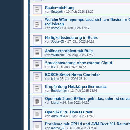
Kaufempfehlung
von
Snatsch
»
19. Feb 2026 18:27
Welche Wärmepumpe lässt sich am Besten in 
realisieren
von
ohm23
»
3. Jan 2025 17:47
Helligkeitssteuerung in Rules
von
Jockel05
»
27. Okt 2025 20:22
Anfängerproblem mit Rule
von
WABerlin
»
25. Aug 2025 12:50
Sprachsteuerung ohne externe Cloud
von
hr2
»
15. Jun 2024 10:53
BOSCH Smart Home Controler
von
kdb
»
25. Jun 2025 23:44
Empfehlung Heizkörperthermostat
von
Bubbleman
»
12. Feb 2025 18:03
Openhab 3 und RFlink, geht das, oder ist es 
von
Mordi
»
24. Jan 2021 20:28
OpenHAB vs. Homassitant
von
Andy1964
»
1. Mär 2025 17:40
Probleme mit OPH 4 und AVM Dect 301 Raumt
von
marco_KE
»
11. Feb 2025 17:34