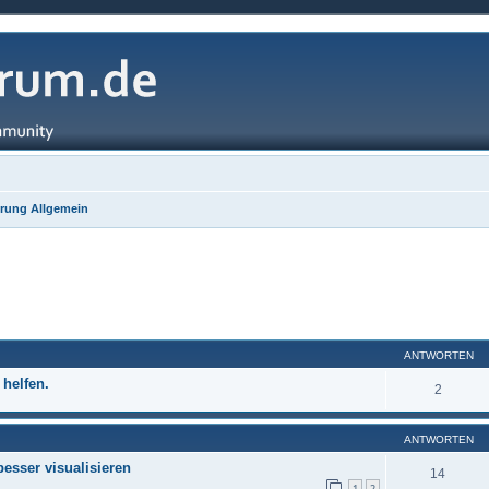
rung Allgemein
ANTWORTEN
 helfen.
2
ANTWORTEN
esser visualisieren
14
1
2