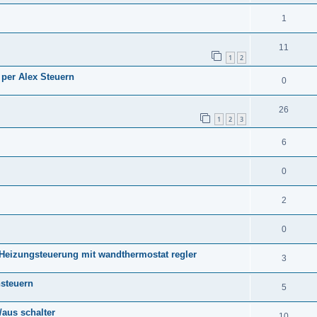
1
11
1
2
 per Alex Steuern
0
26
1
2
3
6
0
2
0
p Heizungsteuerung mit wandthermostat regler
3
steuern
5
/aus schalter
10