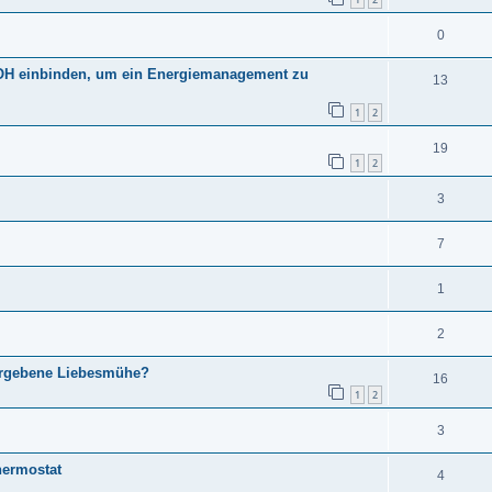
0
OH einbinden, um ein Energiemanagement zu
13
1
2
19
1
2
3
7
1
2
vergebene Liebesmühe?
16
1
2
3
hermostat
4