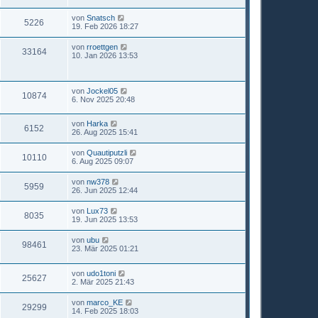
von
Snatsch
5226
19. Feb 2026 18:27
von
rroettgen
33164
10. Jan 2026 13:53
von
Jockel05
10874
6. Nov 2025 20:48
von
Harka
6152
26. Aug 2025 15:41
von
Quautiputzli
10110
6. Aug 2025 09:07
von
nw378
5959
26. Jun 2025 12:44
von
Lux73
8035
19. Jun 2025 13:53
von
ubu
98461
23. Mär 2025 01:21
von
udo1toni
25627
2. Mär 2025 21:43
von
marco_KE
29299
14. Feb 2025 18:03