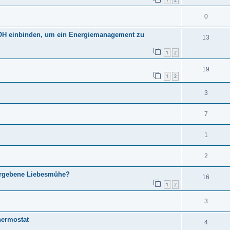
0
OH einbinden, um ein Energiemanagement zu
13
1
2
19
1
2
3
7
1
2
vergebene Liebesmühe?
16
1
2
3
hermostat
4