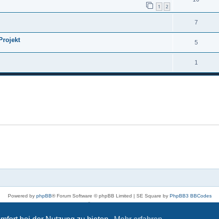
1
2
7
Projekt
5
1
Powered by
phpBB
® Forum Software © phpBB Limited | SE Square by
PhpBB3 BBCodes
Deutsche Übersetzung durch
phpBB.de
Datenschutz
|
Nutzungsbedingungen