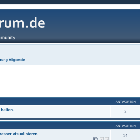
rung Allgemein
ANTWORTEN
 helfen.
2
ANTWORTEN
esser visualisieren
14
1
2