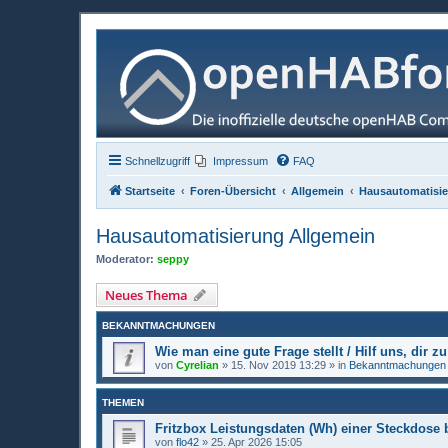
Schnellzugriff
Impressum
FAQ
Startseite
Foren-Übersicht
Allgemein
Hausautomatisie
Hausautomatisierung Allgemein
Moderator:
seppy
Neues Thema
BEKANNTMACHUNGEN
Wie man eine gute Frage stellt / Hilf uns, dir zu
von
Cyrelian
»
15. Nov 2019 13:29
» in
Bekanntmachungen
THEMEN
Fritzbox Leistungsdaten (Wh) einer Steckdose b
von
flo42
»
25. Apr 2026 15:05