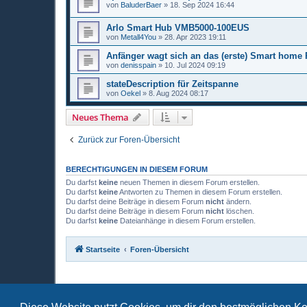
von
BaluderBaer
»
18. Sep 2024 16:44
Arlo Smart Hub VMB5000-100EUS
von
Metall4You
»
28. Apr 2023 19:11
Anfänger wagt sich an das (erste) Smart home 
von
denisspain
»
10. Jul 2024 09:19
stateDescription für Zeitspanne
von
Oekel
»
8. Aug 2024 08:17
Neues Thema
Zurück zur Foren-Übersicht
BERECHTIGUNGEN IN DIESEM FORUM
Du darfst
keine
neuen Themen in diesem Forum erstellen.
Du darfst
keine
Antworten zu Themen in diesem Forum erstellen.
Du darfst deine Beiträge in diesem Forum
nicht
ändern.
Du darfst deine Beiträge in diesem Forum
nicht
löschen.
Du darfst
keine
Dateianhänge in diesem Forum erstellen.
Startseite
Foren-Übersicht