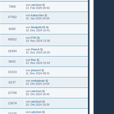
von
udo1toni
7886
13. Feb 2025 00:50
von
kaloschke
47582
15. Jan 2025 20:59
von
ModjoMc06
8085
10. Dez 2024 15:41
von
PJH
49562
19. Nov 2024 13:38
von
PeterA
18394
15. Nov 2024 20:26
von
fhar
8692
12. Nov 2024 10:44
von
johann3
10233
11. Nov 2024 08:31
von
mothabrain
8237
24. Okt 2024 14:04
von
udo1toni
10768
20. Okt 2024 18:43
von
udo1toni
13678
10. Okt 2024 19:26
von
udo1toni
23235