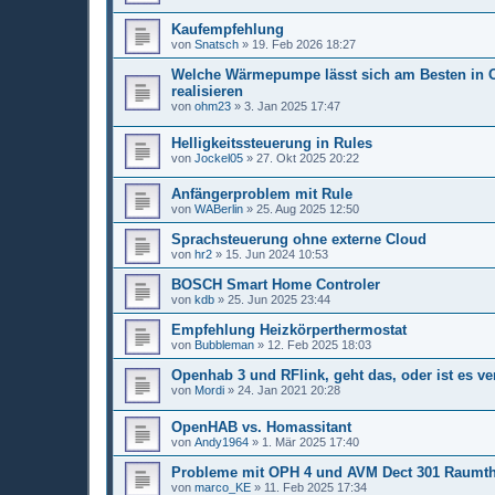
Kaufempfehlung
von
Snatsch
»
19. Feb 2026 18:27
Welche Wärmepumpe lässt sich am Besten in 
realisieren
von
ohm23
»
3. Jan 2025 17:47
Helligkeitssteuerung in Rules
von
Jockel05
»
27. Okt 2025 20:22
Anfängerproblem mit Rule
von
WABerlin
»
25. Aug 2025 12:50
Sprachsteuerung ohne externe Cloud
von
hr2
»
15. Jun 2024 10:53
BOSCH Smart Home Controler
von
kdb
»
25. Jun 2025 23:44
Empfehlung Heizkörperthermostat
von
Bubbleman
»
12. Feb 2025 18:03
Openhab 3 und RFlink, geht das, oder ist es 
von
Mordi
»
24. Jan 2021 20:28
OpenHAB vs. Homassitant
von
Andy1964
»
1. Mär 2025 17:40
Probleme mit OPH 4 und AVM Dect 301 Raumt
von
marco_KE
»
11. Feb 2025 17:34