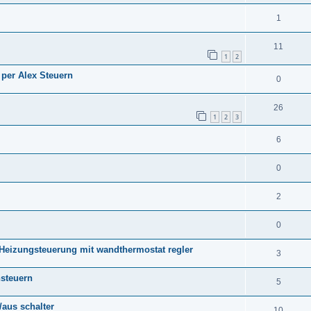
1
11
1
2
 per Alex Steuern
0
26
1
2
3
6
0
2
0
p Heizungsteuerung mit wandthermostat regler
3
steuern
5
/aus schalter
10