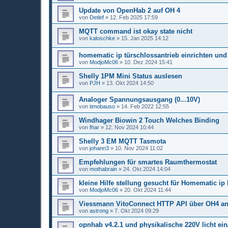
Update von OpenHab 2 auf OH 4
von
Detlef
»
12. Feb 2025 17:59
MQTT command ist okay state nicht
von
kaloschke
»
15. Jan 2025 14:12
homematic ip türschlossantrieb einrichten und
von
ModjoMc06
»
10. Dez 2024 15:41
Shelly 1PM Mini Status auslesen
von
PJH
»
13. Okt 2024 14:50
Analoger Spannungsausgang (0...10V)
von
timobauso
»
14. Feb 2022 12:55
Windhager Biowin 2 Touch Welches Binding
von
fhar
»
12. Nov 2024 10:44
Shelly 3 EM MQTT Tasmota
von
johann3
»
10. Nov 2024 11:02
Empfehlungen für smartes Raumthermostat
von
mothabrain
»
24. Okt 2024 14:04
kleine Hilfe stellung gesucht für Homematic i
von
ModjoMc06
»
20. Okt 2024 11:44
Viessmann VitoConnect HTTP API über OH4 an
von
astrong
»
7. Okt 2024 09:29
opnhab v4.2.1 und physikalische 220V licht ein