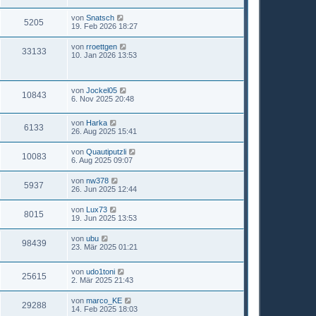
von
Snatsch
5205
19. Feb 2026 18:27
von
rroettgen
33133
10. Jan 2026 13:53
von
Jockel05
10843
6. Nov 2025 20:48
von
Harka
6133
26. Aug 2025 15:41
von
Quautiputzli
10083
6. Aug 2025 09:07
von
nw378
5937
26. Jun 2025 12:44
von
Lux73
8015
19. Jun 2025 13:53
von
ubu
98439
23. Mär 2025 01:21
von
udo1toni
25615
2. Mär 2025 21:43
von
marco_KE
29288
14. Feb 2025 18:03