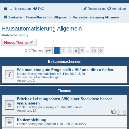
Impressum
FAQ
Registrieren
Anmelden
Startseite
Foren-Übersicht
Allgemein
Hausautomatisierung Allgemein
Hausautomatisierung Allgemein
Moderator:
seppy
Neues Thema
Seite
1
von
10
1
2
3
4
5
10
Nächste
245 Themen
…
Bekanntmachungen
Wie man eine gute Frage stellt / Hilf uns, dir zu helfen.
Letzter Beitrag von
udo1toni
«
6. Feb 2022 15:29
Verfasst in
Bekanntmachungen
Antworten:
2
Themen
Fritzbox Leistungsdaten (Wh) einer Steckdose besser
visualisieren
Letzter Beitrag von
Goting
«
1. Jun 2026 14:26
Antworten:
14
1
2
Kaufempfehlung
Letzter Beitrag von
Snatsch
«
19. Feb 2026 18:27