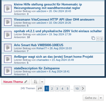
kleine Hilfe stellung gesucht für Homematic ip
Heizungsteuerung mit wandthermostat regler
Letzter Beitrag von
udo1toni
«
20. Okt 2024 18:43
Antworten:
3
Viessmann VitoConnect HTTP API über OH4 ansteuern
Letzter Beitrag von
udo1toni
«
10. Okt 2024 19:26
Antworten:
5
opnhab v4.2.1 und physikalische 220V licht ein/aus schalter
Letzter Beitrag von
udo1toni
«
19. Sep 2024 17:39
Antworten:
10
1
2
Arlo Smart Hub VMB5000-100EUS
Letzter Beitrag von
Rohan77
«
28. Aug 2024 15:03
Antworten:
7
Anfänger wagt sich an das (erste) Smart home Projekt
Letzter Beitrag von
chamaeleo
«
23. Aug 2024 15:49
Antworten:
5
stateDescription für Zeitspanne
Letzter Beitrag von
udo1toni
«
8. Aug 2024 18:41
Antworten:
1
Neues Thema
Seite
1
von
10
1
2
3
4
5
10
Nächste
245 Themen
…
Gehe zu