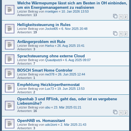
Welche Wärmepumpe lässt sich am Besten in OH einbinden,
um ein Energiemanagement zu realisieren
Letzter Beitrag von
rroettgen
«
10. Jan 2026 13:53
Antworten:
13
1
2
Helligkeitssteuerung in Rules
Letzter Beitrag von
Jockel05
«
6. Nov 2025 20:48
Antworten:
19
1
2
Anfängerproblem mit Rule
Letzter Beitrag von
Harka
«
26. Aug 2025 15:41
Antworten:
3
Sprachsteuerung ohne externe Cloud
Letzter Beitrag von
Quautiputzli
«
6. Aug 2025 09:07
Antworten:
7
BOSCH Smart Home Controler
Letzter Beitrag von
nw378
«
26. Jun 2025 12:44
Antworten:
1
Empfehlung Heizkörperthermostat
Letzter Beitrag von
Lux73
«
19. Jun 2025 13:53
Antworten:
2
Openhab 3 und RFlink, geht das, oder ist es vergebene
Liebesmühe?
Letzter Beitrag von
ubu
«
23. Mär 2025 01:21
Antworten:
16
1
2
OpenHAB vs. Homassitant
Letzter Beitrag von
udo1toni
«
2. Mär 2025 21:43
Antworten:
3