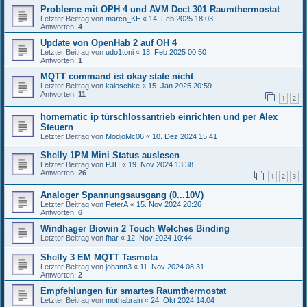
Probleme mit OPH 4 und AVM Dect 301 Raumthermostat
Letzter Beitrag von
marco_KE
«
14. Feb 2025 18:03
Antworten:
4
Update von OpenHab 2 auf OH 4
Letzter Beitrag von
udo1toni
«
13. Feb 2025 00:50
Antworten:
1
MQTT command ist okay state nicht
Letzter Beitrag von
kaloschke
«
15. Jan 2025 20:59
Antworten:
11
1
2
homematic ip türschlossantrieb einrichten und per Alex
Steuern
Letzter Beitrag von
ModjoMc06
«
10. Dez 2024 15:41
Shelly 1PM Mini Status auslesen
Letzter Beitrag von
PJH
«
19. Nov 2024 13:38
Antworten:
26
1
2
3
Analoger Spannungsausgang (0...10V)
Letzter Beitrag von
PeterA
«
15. Nov 2024 20:26
Antworten:
6
Windhager Biowin 2 Touch Welches Binding
Letzter Beitrag von
fhar
«
12. Nov 2024 10:44
Shelly 3 EM MQTT Tasmota
Letzter Beitrag von
johann3
«
11. Nov 2024 08:31
Antworten:
2
Empfehlungen für smartes Raumthermostat
Letzter Beitrag von
mothabrain
«
24. Okt 2024 14:04