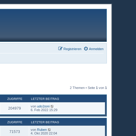
Registrieren
Anmelden
2 Themen • Seite
1
von
1
ZUGRIFFE
LETZTER BEITRAG
von
udo1toni
204979
6. Feb 2022 15:29
ZUGRIFFE
LETZTER BEITRAG
von
Ruben
71573
4. Okt 2020 22:04