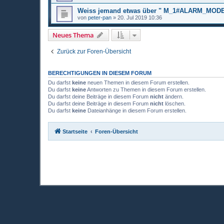
Weiss jemand etwas über " M_1#ALARM_MODE
von
peter-pan
»
20. Jul 2019 10:36
Neues Thema
Zurück zur Foren-Übersicht
BERECHTIGUNGEN IN DIESEM FORUM
Du darfst
keine
neuen Themen in diesem Forum erstellen.
Du darfst
keine
Antworten zu Themen in diesem Forum erstellen.
Du darfst deine Beiträge in diesem Forum
nicht
ändern.
Du darfst deine Beiträge in diesem Forum
nicht
löschen.
Du darfst
keine
Dateianhänge in diesem Forum erstellen.
Startseite
Foren-Übersicht