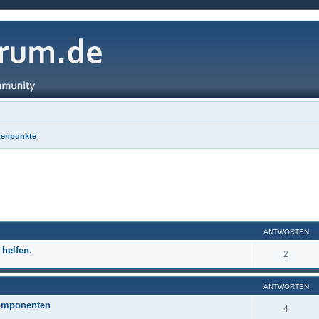
tenpunkte
ANTWORTEN
 helfen.
2
ANTWORTEN
omponenten
4