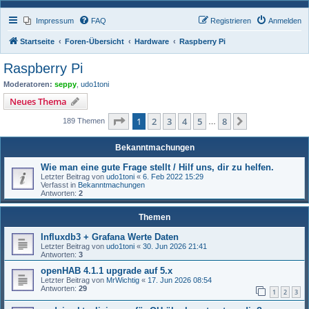
Impressum
FAQ
Registrieren
Anmelden
Startseite
Foren-Übersicht
Hardware
Raspberry Pi
Raspberry Pi
Moderatoren:
seppy
,
udo1toni
Neues Thema
Seite
1
von
8
1
2
3
4
5
8
Nächste
189 Themen
…
Bekanntmachungen
Wie man eine gute Frage stellt / Hilf uns, dir zu helfen.
Letzter Beitrag von
udo1toni
«
6. Feb 2022 15:29
Verfasst in
Bekanntmachungen
Antworten:
2
Themen
Influxdb3 + Grafana Werte Daten
Letzter Beitrag von
udo1toni
«
30. Jun 2026 21:41
Antworten:
3
openHAB 4.1.1 upgrade auf 5.x
Letzter Beitrag von
MrWichtig
«
17. Jun 2026 08:54
Antworten:
29
1
2
3