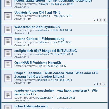
nodejs aktualisieren - für OH überhaupt notwendig?
Letzter Beitrag von
TomW80
«
16. Mai 2026 19:28
Antworten:
5
Updatehilfe von OH 4 auf OH 5
Letzter Beitrag von
BGrosse
«
1. Mai 2026 17:46
Antworten:
10
1
2
Wasserzähler Diehl hydrus 2.0
Letzter Beitrag von
udo1toni
«
1. Feb 2026 04:04
Antworten:
4
deconz Conbee II Fehlermeldung
Letzter Beitrag von
Oldman
«
5. Dez 2025 08:53
Antworten:
1
smlight slzb-07p7 hängt bei INITIALIZING
Letzter Beitrag von
udo1toni
«
21. Nov 2025 20:26
Antworten:
3
OpenHAB 5 Probleme HomeKit
Letzter Beitrag von
Hille
«
4. Aug 2025 18:37
Raspi 4 / openhab / Wlan Access Point / Wlan oder LTE
Zugang / eth0 als Laptop fallback
Letzter Beitrag von
udo1toni
«
2. Feb 2025 14:24
Antworten:
10
1
2
raspberry hart ausschalten - was kann passieren? - Wie
testen ob i.O.?
Letzter Beitrag von
Quautiputzli
«
7. Jan 2025 09:11
Antworten:
5
hoher Datenverbrauch