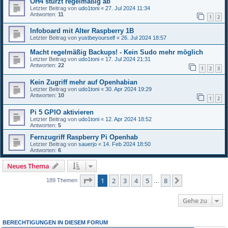
OH4 stürzt regelmäßig ab
Letzter Beitrag von
udo1toni
«
27. Jul 2024 11:34
Antworten:
11
1
2
Infoboard mit Alter Raspberry 1B
Letzter Beitrag von
yustbeyourself
«
26. Jul 2024 18:57
Macht regelmäßig Backups! - Kein Sudo mehr möglich
Letzter Beitrag von
udo1toni
«
17. Jul 2024 21:31
Antworten:
22
1
2
3
Kein Zugriff mehr auf Openhabian
Letzter Beitrag von
udo1toni
«
30. Apr 2024 19:29
Antworten:
10
1
2
Pi 5 GPIO aktivieren
Letzter Beitrag von
udo1toni
«
12. Apr 2024 18:52
Antworten:
5
Fernzugriff Raspberry Pi Openhab
Letzter Beitrag von
sauerjo
«
14. Feb 2024 18:50
Antworten:
6
Neues Thema
Seite
1
von
8
1
2
3
4
5
8
Nächste
189 Themen
…
Gehe zu
BERECHTIGUNGEN IN DIESEM FORUM