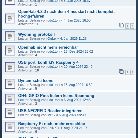
Letzter Beitrag von
udo1toni
«
5. Jan 2025 15:37
Antworten:
1
OpenHab 4.2.3 nach dem 4 neustart nicht komplett
hochgefahren
Letzter Beitrag von
udo1toni
«
4. Jan 2025 16:55
Antworten:
11
1
2
Wyoming protokoll
Letzter Beitrag von
Oekel
«
4. Jan 2025 11:28
Openhab nicht mehr erreichbar
Letzter Beitrag von
udo1toni
«
13. Dez 2024 15:02
Antworten:
4
USB port, konflikt? Raspberry 4
Letzter Beitrag von
udo1toni
«
20. Aug 2024 23:40
Antworten:
10
1
2
Dynamische Icons
Letzter Beitrag von
udo1toni
«
13. Aug 2024 16:32
Antworten:
5
OH4: GPIO Pins liefern keine Spannung
Letzter Beitrag von
udo1toni
«
6. Aug 2024 12:45
Antworten:
3
USB NFC/RFID Reader integrieren
Letzter Beitrag von
MEG
«
5. Aug 2024 09:39
Raspberry Pi nicht mehr erreichbar
Letzter Beitrag von
FelixK
«
1. Aug 2024 21:27
Antworten:
6