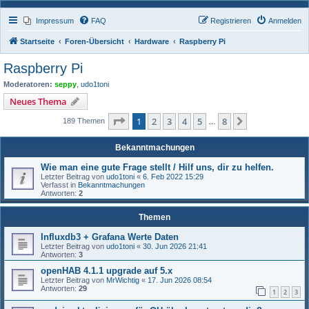
Impressum
FAQ
Registrieren
Anmelden
Startseite
Foren-Übersicht
Hardware
Raspberry Pi
Raspberry Pi
Moderatoren:
seppy
,
udo1toni
Neues Thema
Seite
1
von
8
1
2
3
4
5
8
Nächste
189 Themen
…
Bekanntmachungen
Wie man eine gute Frage stellt / Hilf uns, dir zu helfen.
Letzter Beitrag von
udo1toni
«
6. Feb 2022 15:29
Verfasst in
Bekanntmachungen
Antworten:
2
Themen
Influxdb3 + Grafana Werte Daten
Letzter Beitrag von
udo1toni
«
30. Jun 2026 21:41
Antworten:
3
openHAB 4.1.1 upgrade auf 5.x
Letzter Beitrag von
MrWichtig
«
17. Jun 2026 08:54
Antworten:
29
1
2
3