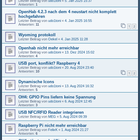
Letzter Beitrag von
udo1toni
«
5. Jan 2025 15:37
Antworten:
1
OpenHab 4.2.3 nach dem 4 neustart nicht komplett
hochgefahren
Letzter Beitrag von
udo1toni
«
4. Jan 2025 16:55
Antworten:
11
1
2
Wyoming protokoll
Letzter Beitrag von
Oekel
«
4. Jan 2025 11:28
Openhab nicht mehr erreichbar
Letzter Beitrag von
udo1toni
«
13. Dez 2024 15:02
Antworten:
4
USB port, konflikt? Raspberry 4
Letzter Beitrag von
udo1toni
«
20. Aug 2024 23:40
Antworten:
10
1
2
Dynamische Icons
Letzter Beitrag von
udo1toni
«
13. Aug 2024 16:32
Antworten:
5
OH4: GPIO Pins liefern keine Spannung
Letzter Beitrag von
udo1toni
«
6. Aug 2024 12:45
Antworten:
3
USB NFC/RFID Reader integrieren
Letzter Beitrag von
MEG
«
5. Aug 2024 09:39
Raspberry Pi nicht mehr erreichbar
Letzter Beitrag von
FelixK
«
1. Aug 2024 21:27
Antworten:
6