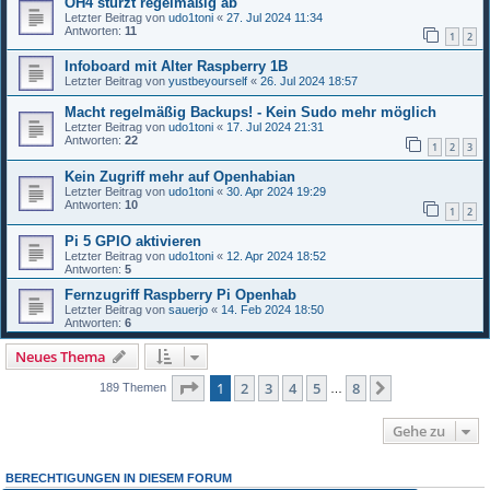
OH4 stürzt regelmäßig ab
Letzter Beitrag von
udo1toni
«
27. Jul 2024 11:34
Antworten:
11
1
2
Infoboard mit Alter Raspberry 1B
Letzter Beitrag von
yustbeyourself
«
26. Jul 2024 18:57
Macht regelmäßig Backups! - Kein Sudo mehr möglich
Letzter Beitrag von
udo1toni
«
17. Jul 2024 21:31
Antworten:
22
1
2
3
Kein Zugriff mehr auf Openhabian
Letzter Beitrag von
udo1toni
«
30. Apr 2024 19:29
Antworten:
10
1
2
Pi 5 GPIO aktivieren
Letzter Beitrag von
udo1toni
«
12. Apr 2024 18:52
Antworten:
5
Fernzugriff Raspberry Pi Openhab
Letzter Beitrag von
sauerjo
«
14. Feb 2024 18:50
Antworten:
6
Neues Thema
Seite
1
von
8
1
2
3
4
5
8
Nächste
189 Themen
…
Gehe zu
BERECHTIGUNGEN IN DIESEM FORUM