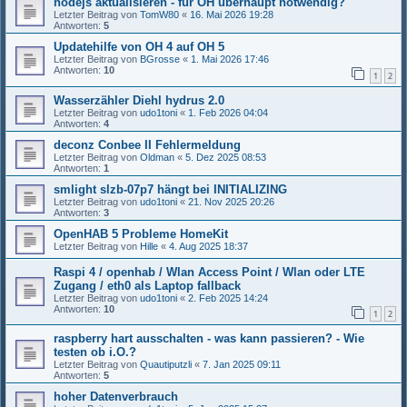
nodejs aktualisieren - für OH überhaupt notwendig?
Letzter Beitrag von
TomW80
«
16. Mai 2026 19:28
Antworten:
5
Updatehilfe von OH 4 auf OH 5
Letzter Beitrag von
BGrosse
«
1. Mai 2026 17:46
Antworten:
10
1
2
Wasserzähler Diehl hydrus 2.0
Letzter Beitrag von
udo1toni
«
1. Feb 2026 04:04
Antworten:
4
deconz Conbee II Fehlermeldung
Letzter Beitrag von
Oldman
«
5. Dez 2025 08:53
Antworten:
1
smlight slzb-07p7 hängt bei INITIALIZING
Letzter Beitrag von
udo1toni
«
21. Nov 2025 20:26
Antworten:
3
OpenHAB 5 Probleme HomeKit
Letzter Beitrag von
Hille
«
4. Aug 2025 18:37
Raspi 4 / openhab / Wlan Access Point / Wlan oder LTE
Zugang / eth0 als Laptop fallback
Letzter Beitrag von
udo1toni
«
2. Feb 2025 14:24
Antworten:
10
1
2
raspberry hart ausschalten - was kann passieren? - Wie
testen ob i.O.?
Letzter Beitrag von
Quautiputzli
«
7. Jan 2025 09:11
Antworten:
5
hoher Datenverbrauch