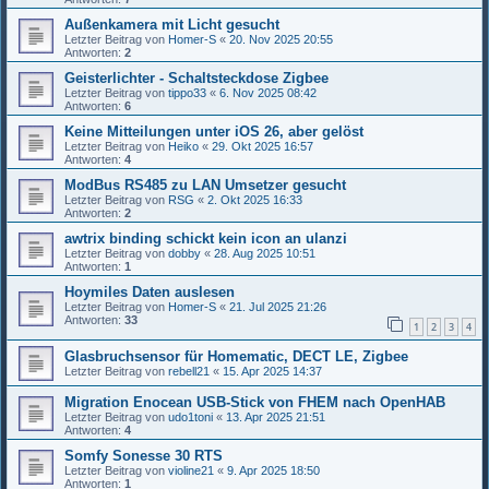
Außenkamera mit Licht gesucht
Letzter Beitrag von
Homer-S
«
20. Nov 2025 20:55
Antworten:
2
Geisterlichter - Schaltsteckdose Zigbee
Letzter Beitrag von
tippo33
«
6. Nov 2025 08:42
Antworten:
6
Keine Mitteilungen unter iOS 26, aber gelöst
Letzter Beitrag von
Heiko
«
29. Okt 2025 16:57
Antworten:
4
ModBus RS485 zu LAN Umsetzer gesucht
Letzter Beitrag von
RSG
«
2. Okt 2025 16:33
Antworten:
2
awtrix binding schickt kein icon an ulanzi
Letzter Beitrag von
dobby
«
28. Aug 2025 10:51
Antworten:
1
Hoymiles Daten auslesen
Letzter Beitrag von
Homer-S
«
21. Jul 2025 21:26
Antworten:
33
1
2
3
4
Glasbruchsensor für Homematic, DECT LE, Zigbee
Letzter Beitrag von
rebell21
«
15. Apr 2025 14:37
Migration Enocean USB-Stick von FHEM nach OpenHAB
Letzter Beitrag von
udo1toni
«
13. Apr 2025 21:51
Antworten:
4
Somfy Sonesse 30 RTS
Letzter Beitrag von
violine21
«
9. Apr 2025 18:50
Antworten:
1