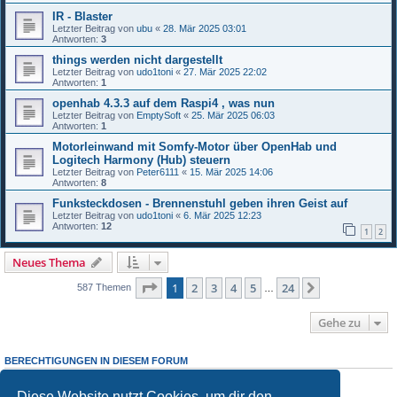
IR - Blaster
Letzter Beitrag von
ubu
«
28. Mär 2025 03:01
Antworten:
3
things werden nicht dargestellt
Letzter Beitrag von
udo1toni
«
27. Mär 2025 22:02
Antworten:
1
openhab 4.3.3 auf dem Raspi4 , was nun
Letzter Beitrag von
EmptySoft
«
25. Mär 2025 06:03
Antworten:
1
Motorleinwand mit Somfy-Motor über OpenHab und
Logitech Harmony (Hub) steuern
Letzter Beitrag von
Peter6111
«
15. Mär 2025 14:06
Antworten:
8
Funksteckdosen - Brennenstuhl geben ihren Geist auf
Letzter Beitrag von
udo1toni
«
6. Mär 2025 12:23
Antworten:
12
1
2
Neues Thema
Seite
1
von
24
1
2
3
4
5
24
Nächste
587 Themen
…
Gehe zu
BERECHTIGUNGEN IN DIESEM FORUM
Du darfst
keine
neuen Themen in diesem Forum erstellen.
Du darfst
keine
Antworten zu Themen in diesem Forum erstellen.
Diese Website nutzt Cookies, um dir den