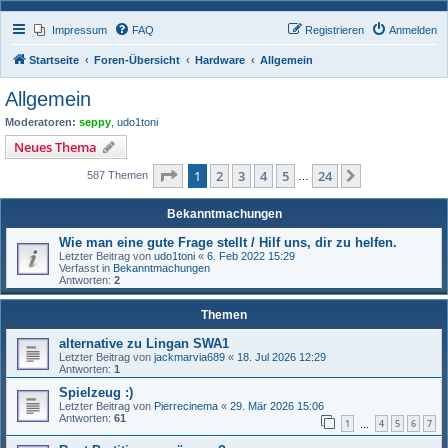
Impressum
FAQ
Registrieren
Anmelden
Startseite
Foren-Übersicht
Hardware
Allgemein
Allgemein
Moderatoren:
seppy
,
udo1toni
Neues Thema
Seite
1
von
24
1
2
3
4
5
24
Nächste
587 Themen
…
Bekanntmachungen
Wie man eine gute Frage stellt / Hilf uns, dir zu helfen.
Letzter Beitrag von
udo1toni
«
6. Feb 2022 15:29
Verfasst in
Bekanntmachungen
Antworten:
2
Themen
alternative zu Lingan SWA1
Letzter Beitrag von
jackmarvia689
«
18. Jul 2026 12:29
Antworten:
1
Spielzeug :)
Letzter Beitrag von
Pierrecinema
«
29. Mär 2026 15:06
Antworten:
61
1
4
5
6
7
…