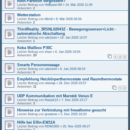
Root Partition vergössern?
Letzter Beitrag von
HABuserJM
«
14. Mär 2026 11:39
Antworten:
2
Wetterstation
Letzter Beitrag von
Michii
«
8. Mär 2026 06:56
Antworten:
2
ThirdReality_3RSNL02043Z - Bewegungssensor+Licht -
automatische Abschaltung
Letzter Beitrag von
udo1toni
«
19. Jan 2026 15:07
Antworten:
1
Keba Wallbox P30C
Letzter Beitrag von
shuo
«
6. Jan 2026 19:54
Antworten:
20
1
2
3
Smarte Personenwaage
Letzter Beitrag von
udo1toni
«
6. Jan 2026 08:24
Antworten:
9
Empfehlung Heizkörperthermostate und Raumthermostate
Letzter Beitrag von
retonap
«
26. Dez 2025 03:57
Antworten:
11
1
2
UDP Kommunikation mit Marstek Venus E
Letzter Beitrag von
Raspi123
«
7. Dez 2025 23:17
Antworten:
3
Hinweise zur Verbindung mit freeathome gesucht
Letzter Beitrag von
greatone
«
2. Dez 2025 18:20
Hilfe bei Elfin-EW11A
Letzter Beitrag von
RDW1955
«
25. Nov 2025 09:27
Antworten:
7