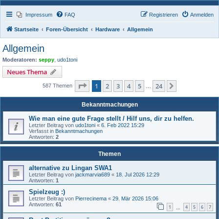
Impressum
FAQ
Registrieren
Anmelden
Startseite
Foren-Übersicht
Hardware
Allgemein
Allgemein
Moderatoren:
seppy
,
udo1toni
Neues Thema
Seite
1
von
24
1
2
3
4
5
24
Nächste
587 Themen
…
Bekanntmachungen
Wie man eine gute Frage stellt / Hilf uns, dir zu helfen.
Letzter Beitrag von
udo1toni
«
6. Feb 2022 15:29
Verfasst in
Bekanntmachungen
Antworten:
2
Themen
alternative zu Lingan SWA1
Letzter Beitrag von
jackmarvia689
«
18. Jul 2026 12:29
Antworten:
1
Spielzeug :)
Letzter Beitrag von
Pierrecinema
«
29. Mär 2026 15:06
Antworten:
61
1
4
5
6
7
…