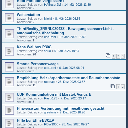
Root Partition vergössern?
Letzter Beitrag von
HABuserJM
«
14. Mär 2026 11:39
Antworten:
2
Wetterstation
Letzter Beitrag von
Michii
«
8. Mär 2026 06:56
Antworten:
2
ThirdReality_3RSNL02043Z - Bewegungssensor+Licht -
automatische Abschaltung
Letzter Beitrag von
udo1toni
«
19. Jan 2026 15:07
Antworten:
1
Keba Wallbox P30C
Letzter Beitrag von
shuo
«
6. Jan 2026 19:54
Antworten:
20
1
2
3
Smarte Personenwaage
Letzter Beitrag von
udo1toni
«
6. Jan 2026 08:24
Antworten:
9
Empfehlung Heizkörperthermostate und Raumthermostate
Letzter Beitrag von
retonap
«
26. Dez 2025 03:57
Antworten:
11
1
2
UDP Kommunikation mit Marstek Venus E
Letzter Beitrag von
Raspi123
«
7. Dez 2025 23:17
Antworten:
3
Hinweise zur Verbindung mit freeathome gesucht
Letzter Beitrag von
greatone
«
2. Dez 2025 18:20
Hilfe bei Elfin-EW11A
Letzter Beitrag von
RDW1955
«
25. Nov 2025 09:27
Antworten:
7