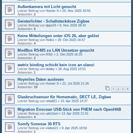
Außenkamera mit Licht gesucht
Letzter Beitrag von
Homer-S
«
20. Nov 2025 20:55
Antworten:
2
Geisterlichter - Schaltsteckdose Zigbee
Letzter Beitrag von
tippo33
«
6. Nov 2025 08:42
Antworten:
6
Keine Mitteilungen unter iOS 26, aber gelöst
Letzter Beitrag von
Heiko
«
29. Okt 2025 16:57
Antworten:
4
ModBus RS485 zu LAN Umsetzer gesucht
Letzter Beitrag von
RSG
«
2. Okt 2025 16:33
Antworten:
2
awtrix binding schickt kein icon an ulanzi
Letzter Beitrag von
dobby
«
28. Aug 2025 10:51
Antworten:
1
Hoymiles Daten auslesen
Letzter Beitrag von
Homer-S
«
21. Jul 2025 21:26
Antworten:
33
1
2
3
4
Glasbruchsensor für Homematic, DECT LE, Zigbee
Letzter Beitrag von
rebell21
«
15. Apr 2025 14:37
Migration Enocean USB-Stick von FHEM nach OpenHAB
Letzter Beitrag von
udo1toni
«
13. Apr 2025 21:51
Antworten:
4
Somfy Sonesse 30 RTS
Letzter Beitrag von
violine21
«
9. Apr 2025 18:50
Antworten:
1