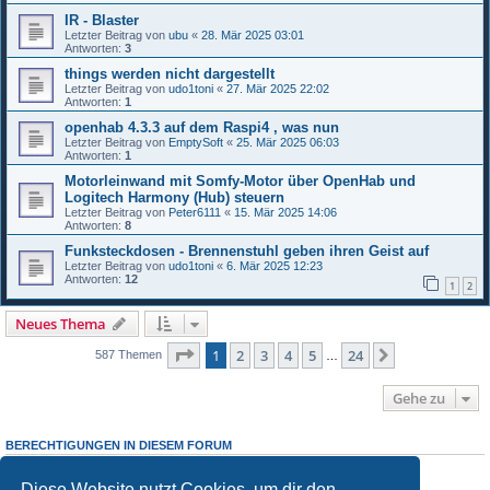
IR - Blaster
Letzter Beitrag von
ubu
«
28. Mär 2025 03:01
Antworten:
3
things werden nicht dargestellt
Letzter Beitrag von
udo1toni
«
27. Mär 2025 22:02
Antworten:
1
openhab 4.3.3 auf dem Raspi4 , was nun
Letzter Beitrag von
EmptySoft
«
25. Mär 2025 06:03
Antworten:
1
Motorleinwand mit Somfy-Motor über OpenHab und
Logitech Harmony (Hub) steuern
Letzter Beitrag von
Peter6111
«
15. Mär 2025 14:06
Antworten:
8
Funksteckdosen - Brennenstuhl geben ihren Geist auf
Letzter Beitrag von
udo1toni
«
6. Mär 2025 12:23
Antworten:
12
1
2
Neues Thema
Seite
1
von
24
1
2
3
4
5
24
Nächste
587 Themen
…
Gehe zu
BERECHTIGUNGEN IN DIESEM FORUM
Du darfst
keine
neuen Themen in diesem Forum erstellen.
Du darfst
keine
Antworten zu Themen in diesem Forum erstellen.
Diese Website nutzt Cookies, um dir den