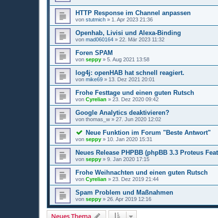
HTTP Response im Channel anpassen
von
stutmich
»
1. Apr 2023 21:36
Openhab, Livisi und Alexa-Binding
von
mad060164
»
22. Mär 2023 11:32
Foren SPAM
von
seppy
»
5. Aug 2021 13:58
log4j: openHAB hat schnell reagiert.
von
mike69
»
13. Dez 2021 20:01
Frohe Festtage und einen guten Rutsch
von
Cyrelian
»
23. Dez 2020 09:42
Google Analytics deaktivieren?
von
thomas_w
»
27. Jun 2020 12:02
Neue Funktion im Forum "Beste Antwort"
von
seppy
»
10. Jan 2020 15:31
Neues Release PHPBB (phpBB 3.3 Proteus Feat
von
seppy
»
9. Jan 2020 17:15
Frohe Weihnachten und einen guten Rutsch
von
Cyrelian
»
23. Dez 2019 21:44
Spam Problem und Maßnahmen
von
seppy
»
26. Apr 2019 12:16
Neues Thema