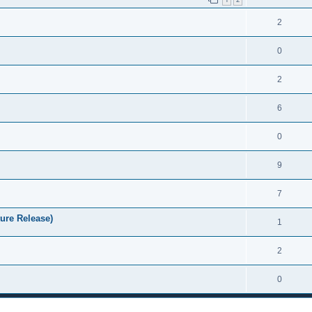
2
0
2
6
0
9
7
ure Release)
1
2
0