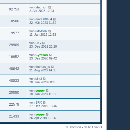
von
stutmich
92753
2. Apr 2023 12:23
von
mad060164
10506
22. Mär 2023 11:32
von
udo1toni
19577
11. Jan 2022 12:53
von
HiG
29909
23. Dez 2021 22:29
von
Cyrelian
18952
23. Dez 2020 09:42
von
thomas_w
48843
21. Aug 2020 14:33
von
sihui
48833
28. Jan 2020 08:18
von
seppy
20080
10. Jan 2020 11:31
von
SRX
22578
27. Dez 2019 13:46
von
seppy
21433
26. Apr 2019 12:16
11 Themen • Seite
1
von
1