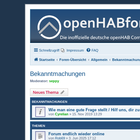
Schnellzugriff
Impressum
FAQ
Startseite
Foren-Übersicht
Allgemein
Bekanntmachun
Bekanntmachungen
Moderator:
seppy
Neues Thema
BEKANNTMACHUNGEN
Wie man eine gute Frage stellt / Hilf uns, dir zu
von
Cyrelian
»
15. Nov 2019 13:29
THEMEN
Forum endlich wieder online
von
Rob69
»
3. Jun 2025 17:12