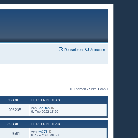
Registrieren
Anmelden
11 Themen • Seite
1
von
1
ZUGRIFFE
LETZTER BEITRAG
von
udo1toni
206235
6. Feb 2022 15:29
ZUGRIFFE
LETZTER BEITRAG
von
nw378
69591
6. Nov 2025 06:58