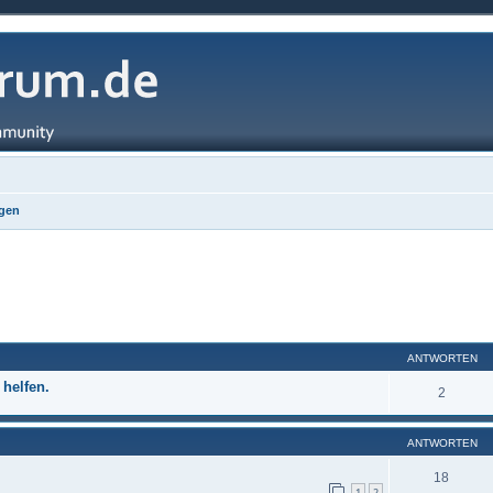
gen
ANTWORTEN
 helfen.
2
ANTWORTEN
18
1
2