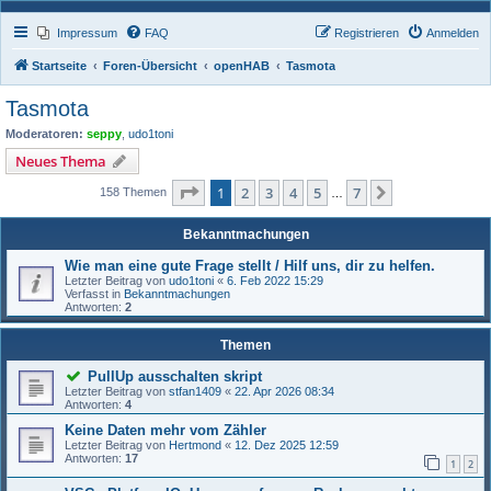
Impressum
FAQ
Registrieren
Anmelden
Startseite
Foren-Übersicht
openHAB
Tasmota
Tasmota
Moderatoren:
seppy
,
udo1toni
Neues Thema
Seite
1
von
7
1
2
3
4
5
7
Nächste
158 Themen
…
Bekanntmachungen
Wie man eine gute Frage stellt / Hilf uns, dir zu helfen.
Letzter Beitrag von
udo1toni
«
6. Feb 2022 15:29
Verfasst in
Bekanntmachungen
Antworten:
2
Themen
PullUp ausschalten skript
Letzter Beitrag von
stfan1409
«
22. Apr 2026 08:34
Antworten:
4
Keine Daten mehr vom Zähler
Letzter Beitrag von
Hertmond
«
12. Dez 2025 12:59
Antworten:
17
1
2