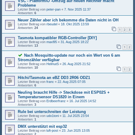
VSC - PlatformIO -Umzug auf neuen Rechner macht
Probleme
Letzter Beitrag von
peter-pan
«
7. Nov 2025 11:37
Antworten:
6
Neuer Zähler aber ich bekomme die Daten nicht in OH
Letzter Beitrag von
rbeudel
«
18. Okt 2025 13:59
Antworten:
24
1
2
3
Tasmota kompatibler RGB-Controller [DIY]
Letzter Beitrag von
maxl95
«
31. Aug 2025 18:22
Antworten:
13
1
2
Nach Mosquitto-update nur noch ein Wert von 6 am
Stromzähler verfügbar
Letzter Beitrag von
HelmutS
«
26. Aug 2025 21:52
Antworten:
10
1
2
Hitchi/Tasmota an eBZ DD3 2R06 ODZ1
Letzter Beitrag von
franc
«
22. Aug 2025 07:05
Antworten:
6
Neuling braucht Hilfe -> Steckdose mit ESP02S +
Temperatursensor DS1820 in Einem
Letzter Beitrag von
Erdbeerfranz
«
16. Jul 2025 14:52
Antworten:
3
Rule bei unterschreiten der Leistung
Letzter Beitrag von
udo1toni
«
11. Jul 2025 23:54
Antworten:
1
DMX unterstützt mit esp32
Letzter Beitrag von
luft-post
«
23. Jun 2025 13:05
Antworten:
2