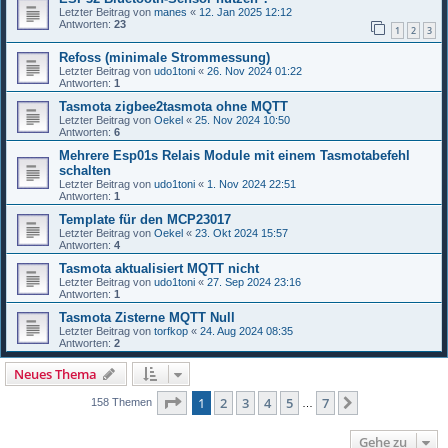
Letzter Beitrag von
manes
«
12. Jan 2025 12:12
Antworten:
23
1
2
3
Refoss (minimale Strommessung)
Letzter Beitrag von
udo1toni
«
26. Nov 2024 01:22
Antworten:
1
Tasmota zigbee2tasmota ohne MQTT
Letzter Beitrag von
Oekel
«
25. Nov 2024 10:50
Antworten:
6
Mehrere Esp01s Relais Module mit einem Tasmotabefehl
schalten
Letzter Beitrag von
udo1toni
«
1. Nov 2024 22:51
Antworten:
1
Template für den MCP23017
Letzter Beitrag von
Oekel
«
23. Okt 2024 15:57
Antworten:
4
Tasmota aktualisiert MQTT nicht
Letzter Beitrag von
udo1toni
«
27. Sep 2024 23:16
Antworten:
1
Tasmota Zisterne MQTT Null
Letzter Beitrag von
torfkop
«
24. Aug 2024 08:35
Antworten:
2
Neues Thema
Seite
1
von
7
1
2
3
4
5
7
Nächste
158 Themen
…
Gehe zu