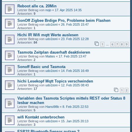
Reboot alle ca. 20Min
Letzter Beitrag von
nojo
«
17. Apr 2025 14:35
Antworten:
9
SonOff Zigbee Brdige Pro, Probleme beim Flashen
Letzter Beitrag von
udo1toni
«
26. Feb 2025 15:47
Antworten:
1
Hichi IR Wifi mqtt Werte auslesen
Letzter Beitrag von
udo1toni
«
23. Feb 2025 12:28
Antworten:
84
1
6
7
8
9
…
Tasmota Zeitplan dauerhaft deaktivieren
Letzter Beitrag von
Mattes
«
17. Feb 2025 13:47
Antworten:
2
Sonoff Basic und Tasmota
Letzter Beitrag von
udo1toni
«
14. Feb 2025 16:49
Antworten:
1
hichi Lesekopf Mqtt Topics verschwinden
Letzter Beitrag von
udo1toni
«
12. Feb 2025 08:43
Antworten:
17
1
2
Variablen des Tasmota Scriptes mittels REST oder Status 8
lesbar machen
Letzter Beitrag von
Hansi98b
«
8. Feb 2025 22:53
Antworten:
5
wifi Kontakt unterbrochen
Letzter Beitrag von
udo1toni
«
15. Jan 2025 20:13
Antworten:
3
ESP32 Bluetooth-Sensor nutzen ?