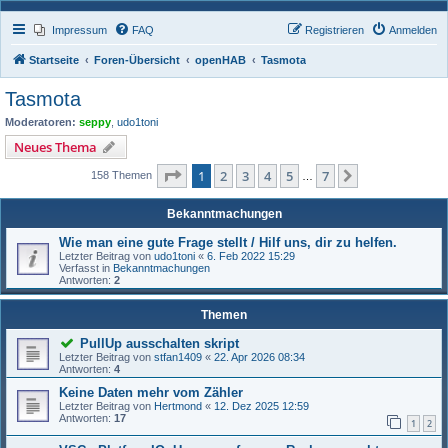
Impressum
FAQ
Registrieren
Anmelden
Startseite
Foren-Übersicht
openHAB
Tasmota
Tasmota
Moderatoren:
seppy
,
udo1toni
Neues Thema
Seite
1
von
7
1
2
3
4
5
7
Nächste
158 Themen
…
Bekanntmachungen
Wie man eine gute Frage stellt / Hilf uns, dir zu helfen.
Letzter Beitrag von
udo1toni
«
6. Feb 2022 15:29
Verfasst in
Bekanntmachungen
Antworten:
2
Themen
PullUp ausschalten skript
Letzter Beitrag von
stfan1409
«
22. Apr 2026 08:34
Antworten:
4
Keine Daten mehr vom Zähler
Letzter Beitrag von
Hertmond
«
12. Dez 2025 12:59
Antworten:
17
1
2