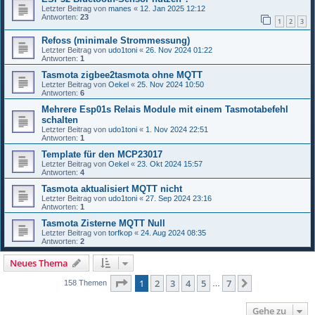
Letzter Beitrag von
manes
«
12. Jan 2025 12:12
Antworten:
23
1
2
3
Refoss (minimale Strommessung)
Letzter Beitrag von
udo1toni
«
26. Nov 2024 01:22
Antworten:
1
Tasmota zigbee2tasmota ohne MQTT
Letzter Beitrag von
Oekel
«
25. Nov 2024 10:50
Antworten:
6
Mehrere Esp01s Relais Module mit einem Tasmotabefehl
schalten
Letzter Beitrag von
udo1toni
«
1. Nov 2024 22:51
Antworten:
1
Template für den MCP23017
Letzter Beitrag von
Oekel
«
23. Okt 2024 15:57
Antworten:
4
Tasmota aktualisiert MQTT nicht
Letzter Beitrag von
udo1toni
«
27. Sep 2024 23:16
Antworten:
1
Tasmota Zisterne MQTT Null
Letzter Beitrag von
torfkop
«
24. Aug 2024 08:35
Antworten:
2
Neues Thema
Seite
1
von
7
1
2
3
4
5
7
Nächste
158 Themen
…
Gehe zu