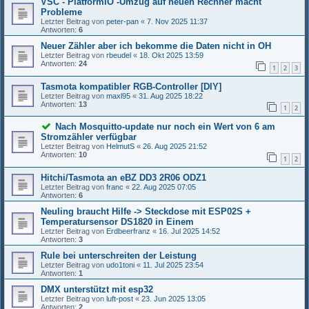
VSC - PlatformIO -Umzug auf neuen Rechner macht
Probleme
Letzter Beitrag von
peter-pan
«
7. Nov 2025 11:37
Antworten:
6
Neuer Zähler aber ich bekomme die Daten nicht in OH
Letzter Beitrag von
rbeudel
«
18. Okt 2025 13:59
Antworten:
24
1
2
3
Tasmota kompatibler RGB-Controller [DIY]
Letzter Beitrag von
maxl95
«
31. Aug 2025 18:22
Antworten:
13
1
2
Nach Mosquitto-update nur noch ein Wert von 6 am
Stromzähler verfügbar
Letzter Beitrag von
HelmutS
«
26. Aug 2025 21:52
Antworten:
10
1
2
Hitchi/Tasmota an eBZ DD3 2R06 ODZ1
Letzter Beitrag von
franc
«
22. Aug 2025 07:05
Antworten:
6
Neuling braucht Hilfe -> Steckdose mit ESP02S +
Temperatursensor DS1820 in Einem
Letzter Beitrag von
Erdbeerfranz
«
16. Jul 2025 14:52
Antworten:
3
Rule bei unterschreiten der Leistung
Letzter Beitrag von
udo1toni
«
11. Jul 2025 23:54
Antworten:
1
DMX unterstützt mit esp32
Letzter Beitrag von
luft-post
«
23. Jun 2025 13:05
Antworten:
2