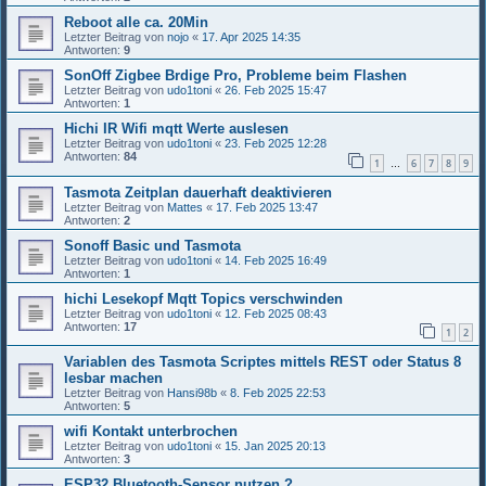
Reboot alle ca. 20Min
Letzter Beitrag von
nojo
«
17. Apr 2025 14:35
Antworten:
9
SonOff Zigbee Brdige Pro, Probleme beim Flashen
Letzter Beitrag von
udo1toni
«
26. Feb 2025 15:47
Antworten:
1
Hichi IR Wifi mqtt Werte auslesen
Letzter Beitrag von
udo1toni
«
23. Feb 2025 12:28
Antworten:
84
1
6
7
8
9
…
Tasmota Zeitplan dauerhaft deaktivieren
Letzter Beitrag von
Mattes
«
17. Feb 2025 13:47
Antworten:
2
Sonoff Basic und Tasmota
Letzter Beitrag von
udo1toni
«
14. Feb 2025 16:49
Antworten:
1
hichi Lesekopf Mqtt Topics verschwinden
Letzter Beitrag von
udo1toni
«
12. Feb 2025 08:43
Antworten:
17
1
2
Variablen des Tasmota Scriptes mittels REST oder Status 8
lesbar machen
Letzter Beitrag von
Hansi98b
«
8. Feb 2025 22:53
Antworten:
5
wifi Kontakt unterbrochen
Letzter Beitrag von
udo1toni
«
15. Jan 2025 20:13
Antworten:
3
ESP32 Bluetooth-Sensor nutzen ?