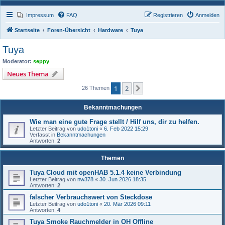
Impressum
FAQ
Registrieren
Anmelden
Startseite
Foren-Übersicht
Hardware
Tuya
Tuya
Moderator:
seppy
Neues Thema
1
2
Nächste
26 Themen
Bekanntmachungen
Wie man eine gute Frage stellt / Hilf uns, dir zu helfen.
Letzter Beitrag von
udo1toni
«
6. Feb 2022 15:29
Verfasst in
Bekanntmachungen
Antworten:
2
Themen
Tuya Cloud mit openHAB 5.1.4 keine Verbindung
Letzter Beitrag von
nw378
«
30. Jun 2026 18:35
Antworten:
2
falscher Verbrauchswert von Steckdose
Letzter Beitrag von
udo1toni
«
20. Mär 2026 09:11
Antworten:
4
Tuya Smoke Rauchmelder in OH Offline