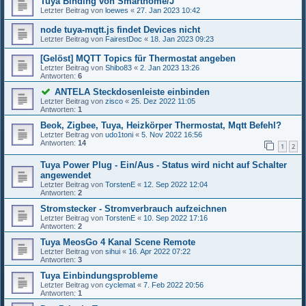
Tuya Binding von Smarthome/J
Letzter Beitrag von
loewes
«
27. Jan 2023 10:42
node tuya-mqtt.js findet Devices nicht
Letzter Beitrag von
FairestDoc
«
18. Jan 2023 09:23
[Gelöst] MQTT Topics für Thermostat angeben
Letzter Beitrag von
Shibo83
«
2. Jan 2023 13:26
Antworten:
6
ANTELA Steckdosenleiste einbinden
Letzter Beitrag von
zisco
«
25. Dez 2022 11:05
Antworten:
1
Beok, Zigbee, Tuya, Heizkörper Thermostat, Mqtt Befehl?
Letzter Beitrag von
udo1toni
«
5. Nov 2022 16:56
Antworten:
14
1
2
Tuya Power Plug - Ein/Aus - Status wird nicht auf Schalter
angewendet
Letzter Beitrag von
TorstenE
«
12. Sep 2022 12:04
Antworten:
2
Stromstecker - Stromverbrauch aufzeichnen
Letzter Beitrag von
TorstenE
«
10. Sep 2022 17:16
Antworten:
2
Tuya MeosGo 4 Kanal Scene Remote
Letzter Beitrag von
sihui
«
16. Apr 2022 07:22
Antworten:
3
Tuya Einbindungsprobleme
Letzter Beitrag von
cyclemat
«
7. Feb 2022 20:56
Antworten:
1