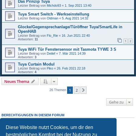
Das Prinzip Tuya
Letzter Beitrag von
Michdo93
«
1. Sep 2021 13:40
Tuya Smart Switch - Werkseinstellung
Letzter Beitrag von
Oldman
«
5. Aug 2021 14:32
Glocke/Gegensprechanlage/Türöffner Tuya/SmartLife in
OpenHAB
Letzter Beitrag von
Flo_Rie
«
16. Jun 2021 22:40
Antworten:
11
1
2
Tuya WiFi Tür Fenstersensor mit Tasmota TYWE 3 S
Letzter Beitrag von
Detlef
«
7. Mär 2021 14:39
Antworten:
3
Tuya Curtain Modul
Letzter Beitrag von
Piko
«
26. Feb 2021 22:18
Antworten:
4
Neues Thema
1
2
Nächste
26 Themen
Gehe zu
BERECHTIGUNGEN IN DIESEM FORUM
Du darfst
keine
neuen Themen in diesem Forum erstellen.
Du darfst
keine
Antworten zu Themen in diesem Forum erstellen.
Diese Website nutzt Cookies, um dir den
Du darfst deine Beiträge in diesem Forum
nicht
ändern.
Du darfst deine Beiträge in diesem Forum
nicht
löschen.
bestmöglichen Komfort bei der Nutzung zu