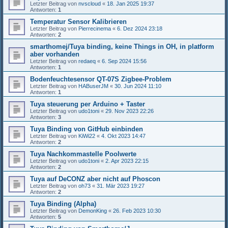
Letzter Beitrag von
nvscloud
«
18. Jan 2025 19:37
Antworten:
1
Temperatur Sensor Kalibrieren
Letzter Beitrag von
Pierrecinema
«
6. Dez 2024 23:18
Antworten:
2
smarthomej/Tuya binding, keine Things in OH, in platform
aber vorhanden
Letzter Beitrag von
redaeq
«
6. Sep 2024 15:56
Antworten:
1
Bodenfeuchtesensor QT-07S Zigbee-Problem
Letzter Beitrag von
HABuserJM
«
30. Jun 2024 11:10
Antworten:
1
Tuya steuerung per Arduino + Taster
Letzter Beitrag von
udo1toni
«
29. Nov 2023 22:26
Antworten:
3
Tuya Binding von GitHub einbinden
Letzter Beitrag von
KiWi22
«
4. Okt 2023 14:47
Antworten:
2
Tuya Nachkommastelle Poolwerte
Letzter Beitrag von
udo1toni
«
2. Apr 2023 22:15
Antworten:
2
Tuya auf DeCONZ aber nicht auf Phoscon
Letzter Beitrag von
oh73
«
31. Mär 2023 19:27
Antworten:
2
Tuya Binding (Alpha)
Letzter Beitrag von
DemonKing
«
26. Feb 2023 10:30
Antworten:
5