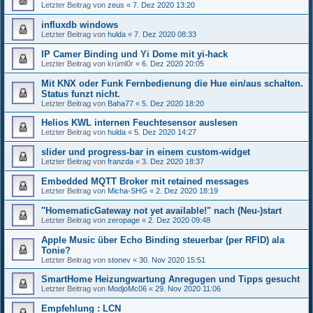
Letzter Beitrag von
zeus
«
7. Dez 2020 13:20
influxdb windows
Letzter Beitrag von
hulda
«
7. Dez 2020 08:33
IP Camer Binding und Yi Dome mit yi-hack
Letzter Beitrag von
krüml0r
«
6. Dez 2020 20:05
Mit KNX oder Funk Fernbedienung die Hue ein/aus schalten.
Status funzt nicht.
Letzter Beitrag von
Baha77
«
5. Dez 2020 18:20
Helios KWL internen Feuchtesensor auslesen
Letzter Beitrag von
hulda
«
5. Dez 2020 14:27
slider und progress-bar in einem custom-widget
Letzter Beitrag von
franzda
«
3. Dez 2020 18:37
Embedded MQTT Broker mit retained messages
Letzter Beitrag von
Micha-SHG
«
2. Dez 2020 18:19
"HomematicGateway not yet available!" nach (Neu-)start
Letzter Beitrag von
zeropage
«
2. Dez 2020 09:48
Apple Music über Echo Binding steuerbar (per RFID) ala
Tonie?
Letzter Beitrag von
stonev
«
30. Nov 2020 15:51
SmartHome Heizungwartung Anregugen und Tipps gesucht
Letzter Beitrag von
ModjoMc06
«
29. Nov 2020 11:06
Empfehlung : LCN