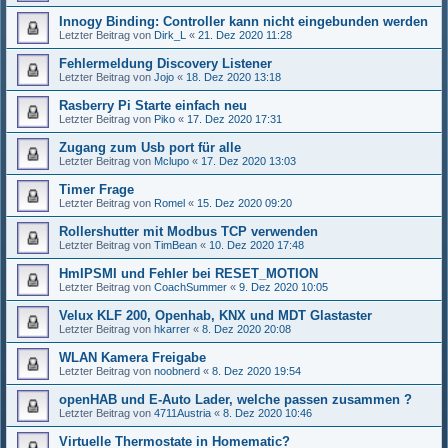
Innogy Binding: Controller kann nicht eingebunden werden
Letzter Beitrag von
Dirk_L
«
21. Dez 2020 11:28
Fehlermeldung Discovery Listener
Letzter Beitrag von
Jojo
«
18. Dez 2020 13:18
Rasberry Pi Starte einfach neu
Letzter Beitrag von
Piko
«
17. Dez 2020 17:31
Zugang zum Usb port für alle
Letzter Beitrag von
Mclupo
«
17. Dez 2020 13:03
Timer Frage
Letzter Beitrag von
Romel
«
15. Dez 2020 09:20
Rollershutter mit Modbus TCP verwenden
Letzter Beitrag von
TimBean
«
10. Dez 2020 17:48
HmIPSMI und Fehler bei RESET_MOTION
Letzter Beitrag von
CoachSummer
«
9. Dez 2020 10:05
Velux KLF 200, Openhab, KNX und MDT Glastaster
Letzter Beitrag von
hkarrer
«
8. Dez 2020 20:08
WLAN Kamera Freigabe
Letzter Beitrag von
noobnerd
«
8. Dez 2020 19:54
openHAB und E-Auto Lader, welche passen zusammen ?
Letzter Beitrag von
4711Austria
«
8. Dez 2020 10:46
Virtuelle Thermostate in Homematic?