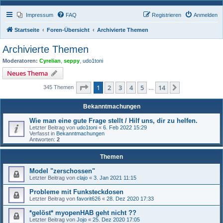
Impressum
FAQ
Registrieren
Anmelden
Startseite
Foren-Übersicht
Archivierte Themen
Archivierte Themen
Moderatoren:
Cyrelian
,
seppy
,
udo1toni
Neues Thema
Seite
1
von
14
1
2
3
4
5
14
Nächste
345 Themen
…
Bekanntmachungen
Wie man eine gute Frage stellt / Hilf uns, dir zu helfen.
Letzter Beitrag von
udo1toni
«
6. Feb 2022 15:29
Verfasst in
Bekanntmachungen
Antworten:
2
Themen
Model "zerschossen"
Letzter Beitrag von
clajo
«
3. Jan 2021 11:15
Probleme mit Funksteckdosen
Letzter Beitrag von
favorit626
«
28. Dez 2020 17:33
*gelöst* myopenHAB geht nicht ??
Letzter Beitrag von
Jojo
«
25. Dez 2020 17:05