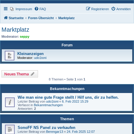
Impressum
FAQ
Registrieren
Anmelden
Startseite
Foren-Übersicht
Marktplatz
Marktplatz
Moderator:
seppy
Forum
Kleinanzeigen
Moderator:
udo1toni
Neues Thema
8 Themen • Seite
1
von
1
Bekanntmachungen
Wie man eine gute Frage stellt / Hilf uns, dir zu helfen.
Letzter Beitrag von
udo1toni
«
6. Feb 2022 15:29
Verfasst in
Bekanntmachungen
Antworten:
2
Themen
SonoFF NS Panel zu verkaufen
Letzter Beitrag von
Berengar13
«
24. Feb 2025 12:07