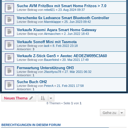
Suche AVM FritzBox mit Smart Home Fritzos > 7.0
Letzter Beitrag von
rebell21
«
23. Aug 2024 09:37
Verschenke 6x Ledvance Smart Bluetooth Controller
Letzter Beitrag von
Mannklappe
«
25. Jun 2023 09:42
Verkaufe Xiaomi Aqara Smart Home Gateway
Letzter Beitrag von
Airmaxchen
«
2. Jun 2022 18:43
Verkaufe Sonoff Mini mit Tasmota
Letzter Beitrag von
laoli
«
8. Feb 2022 23:18
Antworten:
3
Verkaufe Z-Stick Gen5 + Aeotec AEOEZW095C3A60
Letzter Beitrag von
Bauerfeind
«
20. Mai 2021 17:49
Fernwartung Unterstützung OH3
Letzter Beitrag von
2fast4you78
«
27. Mär 2021 06:32
Antworten:
1
Suche Buch OH2
Letzter Beitrag von
PeterA
«
21. Feb 2021 17:58
Antworten:
1
Neues Thema
8 Themen • Seite
1
von
1
Gehe zu
BERECHTIGUNGEN IN DIESEM FORUM