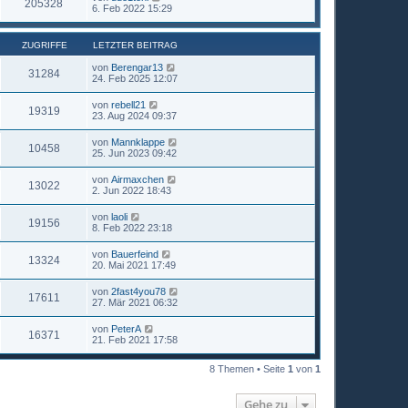
205328
6. Feb 2022 15:29
ZUGRIFFE
LETZTER BEITRAG
von
Berengar13
31284
24. Feb 2025 12:07
von
rebell21
19319
23. Aug 2024 09:37
von
Mannklappe
10458
25. Jun 2023 09:42
von
Airmaxchen
13022
2. Jun 2022 18:43
von
laoli
19156
8. Feb 2022 23:18
von
Bauerfeind
13324
20. Mai 2021 17:49
von
2fast4you78
17611
27. Mär 2021 06:32
von
PeterA
16371
21. Feb 2021 17:58
8 Themen • Seite
1
von
1
Gehe zu