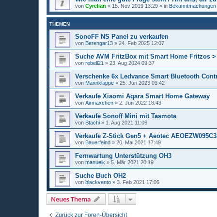
von
Cyrelian
»
15. Nov 2019 13:29
» in
Bekanntmachungen
THEMEN
SonoFF NS Panel zu verkaufen
von
Berengar13
»
24. Feb 2025 12:07
Suche AVM FritzBox mit Smart Home Fritzos >
von
rebell21
»
23. Aug 2024 09:37
Verschenke 6x Ledvance Smart Bluetooth Contr
von
Mannklappe
»
25. Jun 2023 09:42
Verkaufe Xiaomi Aqara Smart Home Gateway
von
Airmaxchen
»
2. Jun 2022 18:43
Verkaufe Sonoff Mini mit Tasmota
von
Stachi
»
1. Aug 2021 11:06
Verkaufe Z-Stick Gen5 + Aeotec AEOEZW095C
von
Bauerfeind
»
20. Mai 2021 17:49
Fernwartung Unterstützung OH3
von
manuelk
»
5. Mär 2021 20:19
Suche Buch OH2
von
blackvento
»
3. Feb 2021 17:06
Neues Thema
Zurück zur Foren-Übersicht