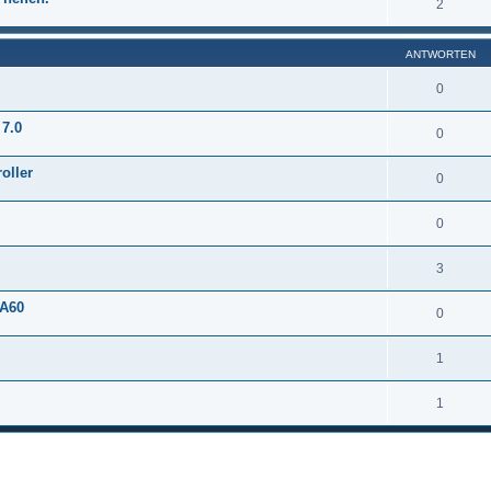
2
ANTWORTEN
0
 7.0
0
oller
0
0
3
3A60
0
1
1