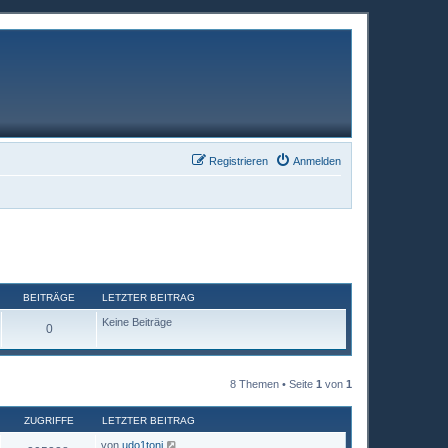
Registrieren
Anmelden
BEITRÄGE
LETZTER BEITRAG
Keine Beiträge
0
8 Themen • Seite
1
von
1
ZUGRIFFE
LETZTER BEITRAG
von
udo1toni