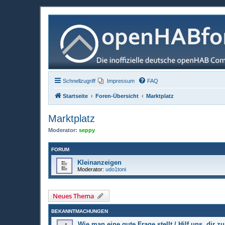
Schnellzugriff
Impressum
FAQ
Startseite
Foren-Übersicht
Marktplatz
Marktplatz
Moderator:
seppy
FORUM
Kleinanzeigen
Moderator:
udo1toni
Neues Thema
BEKANNTMACHUNGEN
Wie man eine gute Frage stellt / Hilf uns, dir zu