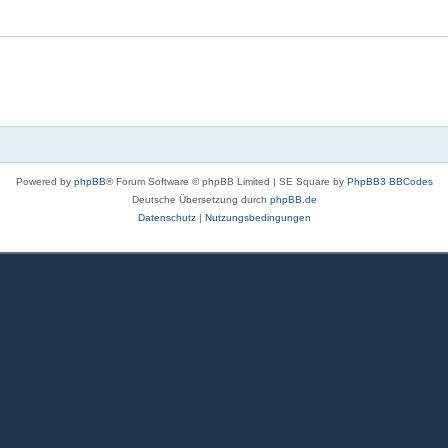
Powered by
phpBB
® Forum Software © phpBB Limited | SE Square by
PhpBB3 BBCodes
Deutsche Übersetzung durch
phpBB.de
Datenschutz
|
Nutzungsbedingungen