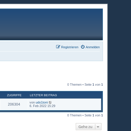
Registrieren
Anmelden
0 Themen • Seite
1
von
1
ZUGRIFFE
LETZTER BEITRAG
von
udo1toni
206304
6. Feb 2022 15:29
0 Themen • Seite
1
von
1
Gehe zu