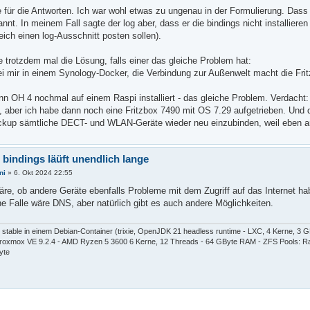
 für die Antworten. Ich war wohl etwas zu ungenau in der Formulierung. Dass d
nnt. In meinem Fall sagte der log aber, dass er die bindings nicht installiere
eich einen log-Ausschnitt posten sollen).
e trotzdem mal die Lösung, falls einer das gleiche Problem hat:
ei mir in einem Synology-Docker, die Verbindung zur Außenwelt macht die Fri
nn OH 4 nochmal auf einem Raspi installiert - das gleiche Problem. Verdacht:
 aber ich habe dann noch eine Fritzbox 7490 mit OS 7.29 aufgetrieben. Und da 
ckup sämtliche DECT- und WLAN-Geräte wieder neu einzubinden, weil eben and
l bindings läüft unendlich lange
ni
»
6. Okt 2024 22:55
äre, ob andere Geräte ebenfalls Probleme mit dem Zugriff auf das Internet ha
he Falle wäre DNS, aber natürlich gibt es auch andere Möglichkeiten.
stable in einem Debian-Container (trixie, OpenJDK 21 headless runtime - LXC, 4 Kerne, 3
oxmox VE 9.2.4 - AMD Ryzen 5 3600 6 Kerne, 12 Threads - 64 GByte RAM - ZFS Pools: Rai
yte