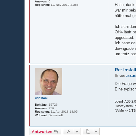
e
Answers:
0
i
Hallo, danke
Registriert:
11. Nov 2019 21:56
t
war mir beka
r
a
hätte mal gl
g
Ich schilder
OH4 läuft b
upgedated.
Ich habe da
downgraden,
um trotz ba
Re: Instal
B
von
udo1to
e
i
Die Frage w
t
Eine typisc
r
a
g
udo1toni
openHAB5.2.0 
Beiträge:
15726
Hostsystem Pr
Answers:
256
NVMe -> 2 TB
Registriert:
11. Apr 2018 18:05
Wohnort:
Darmstadt
Antworten