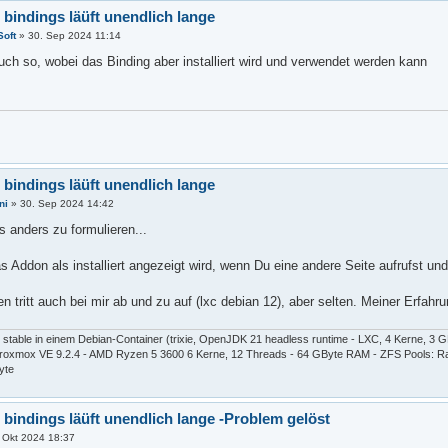
l bindings läüft unendlich lange
oft
»
30. Sep 2024 11:14
auch so, wobei das Binding aber installiert wird und verwendet werden kann
l bindings läüft unendlich lange
ni
»
30. Sep 2024 14:42
 anders zu formulieren...
as Addon als installiert angezeigt wird, wenn Du eine andere Seite aufrufst 
n tritt auch bei mir ab und zu auf (lxc debian 12), aber selten. Meiner Erfahr
stable in einem Debian-Container (trixie, OpenJDK 21 headless runtime - LXC, 4 Kerne, 3
oxmox VE 9.2.4 - AMD Ryzen 5 3600 6 Kerne, 12 Threads - 64 GByte RAM - ZFS Pools: Rai
yte
l bindings läüft unendlich lange -Problem gelöst
. Okt 2024 18:37