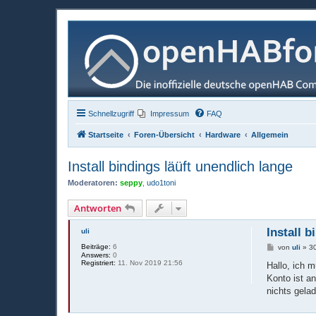
Schnellzugriff
Impressum
FAQ
Startseite
Foren-Übersicht
Hardware
Allgemein
Install bindings läüft unendlich lange
Moderatoren:
seppy
,
udo1toni
Antworten
Install 
uli
Beiträge:
6
B
von
uli
»
3
Answers:
0
e
Registriert:
11. Nov 2019 21:56
i
Hallo, ich 
t
Konto ist an
r
a
nichts gela
g