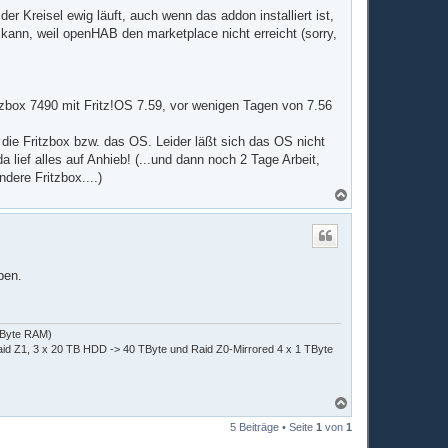
b
er Kreisel ewig läuft, auch wenn das addon installiert ist,
e
n
n kann, weil openHAB den marketplace nicht erreicht (sorry,
tzbox 7490 mit Fritz!OS 7.59, vor wenigen Tagen von 7.56
 die Fritzbox bzw. das OS. Leider läßt sich das OS nicht
lief alles auf Anhieb! (...und dann noch 2 Tage Arbeit,
ere Fritzbox....)
N
a
c
h
o
b
ben.
e
n
 GByte RAM)
d Z1, 3 x 20 TB HDD -> 40 TByte und Raid Z0-Mirrored 4 x 1 TByte
N
a
5 Beiträge • Seite
1
von
1
c
h