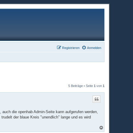
Registrieren
Anmelden
5 Beiträge • Seite
1
von
1
t, auch die openhab Admin-Seite kann aufgerufen werden,
 trudelt der blaue Kreis "unendlich" lange und es wird
N
a