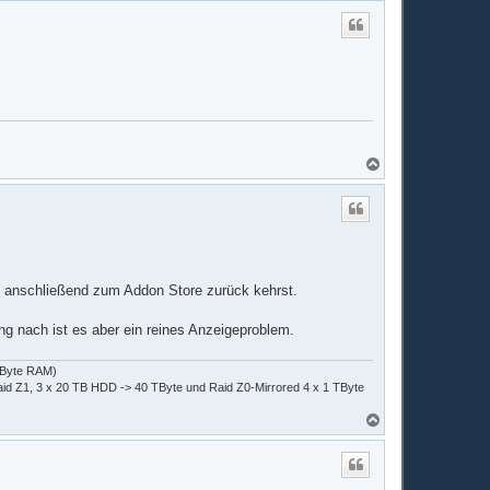
c
h
o
b
e
n
N
a
c
h
o
b
e
n
und anschließend zum Addon Store zurück kehrst.
ung nach ist es aber ein reines Anzeigeproblem.
 GByte RAM)
d Z1, 3 x 20 TB HDD -> 40 TByte und Raid Z0-Mirrored 4 x 1 TByte
N
a
c
h
o