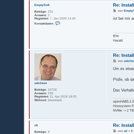
Re: Instal
EmptySoft
B
von
EmptyS
Beiträge:
251
e
Answers:
2
i
ist bei mir 
Registriert:
7. Jan 2020 14:45
t
K
Kontaktdaten:
r
o
a
n
g
t
BYe
a
k
Harald
t
d
a
t
Re: Instal
e
B
von
udo1to
n
e
v
i
Um es etwas
o
t
n
r
E
a
Prüfe, ob d
m
g
p
udo1toni
t
Beiträge:
15726
Das Verhalte
y
Answers:
256
S
Registriert:
11. Apr 2018 18:05
o
Wohnort:
Darmstadt
f
openHAB5.2.0 
t
Hostsystem Pr
NVMe -> 2 TB
Re: Instal
uli
B
von
uli
»
6
Beiträge:
6