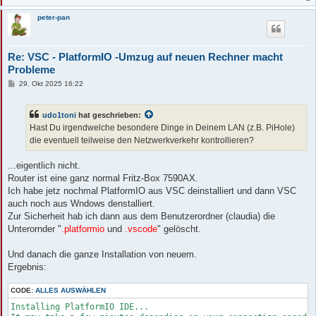
peter-pan
Re: VSC - PlatformIO -Umzug auf neuen Rechner macht
Probleme
B
29. Okt 2025 16:22
e
i
t
udo1toni
hat geschrieben:
r
a
Hast Du irgendwelche besondere Dinge in Deinem LAN (z.B. PiHole)
g
die eventuell teilweise den Netzwerkverkehr kontrollieren?
...eigentlich nicht.
Router ist eine ganz normal Fritz-Box 7590AX.
Ich habe jetz nochmal PlatformIO aus VSC deinstalliert und dann VSC
auch noch aus Wndows denstalliert.
Zur Sicherheit hab ich dann aus dem Benutzerordner (claudia) die
Unterornder "
.platformio
und
.vscode
" gelöscht.
Und danach die ganze Installation von neuem.
Ergebnis:
CODE:
ALLES AUSWÄHLEN
Installing PlatformIO IDE...
