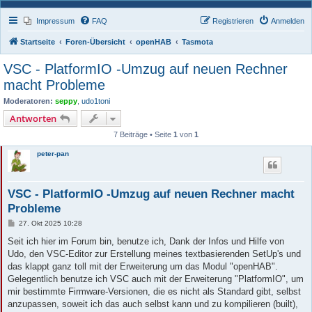
Impressum
FAQ
Registrieren
Anmelden
Startseite
Foren-Übersicht
openHAB
Tasmota
VSC - PlatformIO -Umzug auf neuen Rechner
macht Probleme
Moderatoren:
seppy
,
udo1toni
Antworten
7 Beiträge • Seite
1
von
1
peter-pan
VSC - PlatformIO -Umzug auf neuen Rechner macht
Probleme
B
27. Okt 2025 10:28
e
i
Seit ich hier im Forum bin, benutze ich, Dank der Infos und Hilfe von
t
Udo, den VSC-Editor zur Erstellung meines textbasierenden SetUp's und
r
a
das klappt ganz toll mit der Erweiterung um das Modul "openHAB".
g
Gelegentlich benutze ich VSC auch mit der Erweiterung "PlatformIO", um
mir bestimmte Firmware-Versionen, die es nicht als Standard gibt, selbst
anzupassen, soweit ich das auch selbst kann und zu kompilieren (built),