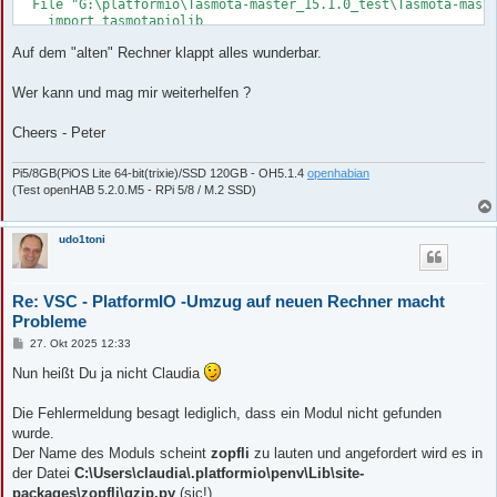
  File "G:\platformio\Tasmota-master_15.1.0_test\Tasmota-maste
    exec(compile(scriptdata, scriptname, 'exec'), call_stack[-
    import tasmotapiolib

  File "G:\platformio\Tasmota-15.1.0-master\Tasmota-15.1.0-mas
  File "G:\platformio\Tasmota-master_15.1.0_test\Tasmota-maste
    import tasmotapiolib

Auf dem "alten" Rechner klappt alles wunderbar.
    import zopfli.gzip

  File "G:\platformio\Tasmota-15.1.0-master\Tasmota-15.1.0-mas
  File "C:\Users\claudia\.platformio\penv\Lib\site-packages\zo
    import zopfli.gzip

    import zopfli.zopfli

Wer kann und mag mir weiterhelfen ?
  File "C:\Users\claudia\.platformio\penv\Lib\site-packages\zo
==============================================================
    import zopfli.zopfli

========================= [FAILED] Took 131.48 seconds =======
Cheers - Peter
Environment    Status    Duration

-------------  --------  ------------

Environment    Status    Duration

tasmota-4M     FAILED    00:00:09.700

Pi5/8GB(PiOS Lite 64-bit(trixie)/SSD 120GB - OH5.1.4
openhabian
-------------  --------  ------------

==============================================================
(Test openHAB 5.2.0.M5 - RPi 5/8 / M.2 SSD)
tasmota32c3    FAILED    00:02:11.481

==================== 1 failed, 0 succeeded in 00:02:11.481 ===
 *  Der Terminalprozess "C:\Users\claudia\.platformio\penv\Scr
udo1toni
Re: VSC - PlatformIO -Umzug auf neuen Rechner macht
Probleme
B
27. Okt 2025 12:33
e
i
Nun heißt Du ja nicht Claudia
t
r
a
Die Fehlermeldung besagt lediglich, dass ein Modul nicht gefunden
g
wurde.
Der Name des Moduls scheint
zopfli
zu lauten und angefordert wird es in
der Datei
C:\Users\claudia\.platformio\penv\Lib\site-
packages\zopfli\gzip.py
(sic!)