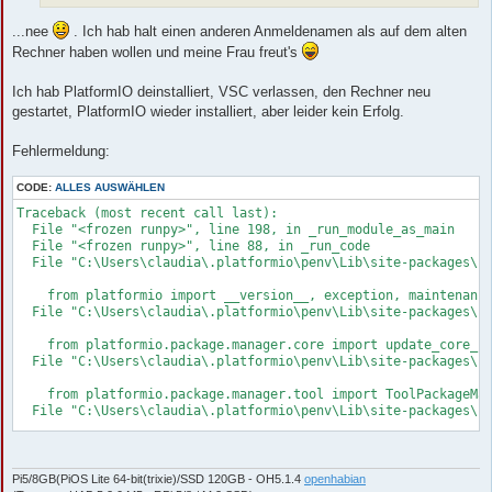
...nee
. Ich hab halt einen anderen Anmeldenamen als auf dem alten
Rechner haben wollen und meine Frau freut's
Ich hab PlatformIO deinstalliert, VSC verlassen, den Rechner neu
gestartet, PlatformIO wieder installiert, aber leider kein Erfolg.
Fehlermeldung:
CODE:
ALLES AUSWÄHLEN
Traceback (most recent call last):

  File "<frozen runpy>", line 198, in _run_module_as_main

  File "<frozen runpy>", line 88, in _run_code

  File "C:\Users\claudia\.platformio\penv\Lib\site-packages\pl
    from platformio import __version__, exception, maintenance
  File "C:\Users\claudia\.platformio\penv\Lib\site-packages\pl
    from platformio.package.manager.core import update_core_pa
  File "C:\Users\claudia\.platformio\penv\Lib\site-packages\pl
    from platformio.package.manager.tool import ToolPackageMan
  File "C:\Users\claudia\.platformio\penv\Lib\site-packages\pl
    from platformio.package.manager.base import BasePackageMan
  File "C:\Users\claudia\.platformio\penv\Lib\site-packages\pl
    from platformio.package.manager._download import PackageMa
Pi5/8GB(PiOS Lite 64-bit(trixie)/SSD 120GB - OH5.1.4
openhabian