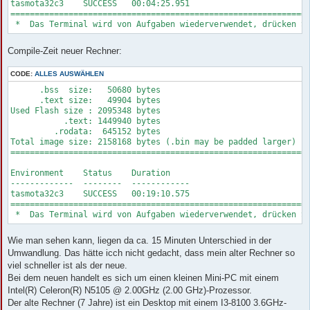
tasmota32c3    SUCCESS   00:04:25.951

==============================================================
Compile-Zeit neuer Rechner:
CODE:
ALLES AUSWÄHLEN
      .bss  size:   50680 bytes

      .text size:   49904 bytes

Used Flash size : 2095348 bytes

           .text: 1449940 bytes

         .rodata:  645152 bytes

Total image size: 2158168 bytes (.bin may be padded larger)

==============================================================
Environment    Status    Duration

-------------  --------  ------------

tasmota32c3    SUCCESS   00:19:10.575

==============================================================
Wie man sehen kann, liegen da ca. 15 Minuten Unterschied in der
Umwandlung. Das hätte icch nicht gedacht, dass mein alter Rechner so
viel schneller ist als der neue.
Bei dem neuen handelt es sich um einen kleinen Mini-PC mit einem
Intel(R) Celeron(R) N5105 @ 2.00GHz (2.00 GHz)-Prozessor.
Der alte Rechner (7 Jahre) ist ein Desktop mit einem I3-8100 3.6GHz-