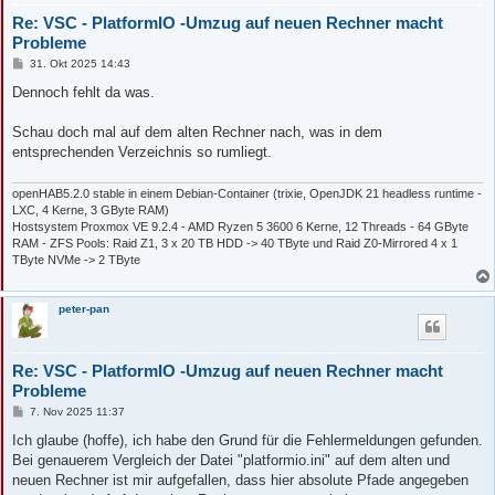
Downloading 0% 10%

Re: VSC - PlatformIO -Umzug auf neuen Rechner macht
Unpacking 0% 10% 20%

Tool Manager: tool-esptoolpy@5.1.0 has been installed!

Probleme
Tool Manager: Installing https://github.com/pioarduino/registr
B
31. Okt 2025 14:43
Downloading 0% 10%

e
Unpacking 0% 10% 20%

i
Dennoch fehlt da was.
t
Tool Manager: tool-scons@4.40801.0 has been installed!

r
Tool Manager: Installing platformio/tool-scons @ ~4.40801.0

a
Schau doch mal auf dem alten Rechner nach, was in dem
Downloading 0% 10% 20% 30% 40% 50% 60% 70% 80% 90% 100%

g
entsprechenden Verzeichnis so rumliegt.
Unpacking 0% 10% 20% 30% 40% 50% 60% 70% 80% 90% 100%

Tool Manager: tool-scons@4.40801.0 has been installed!

Updating metadata for the vscode IDE...

openHAB5.2.0 stable in einem Debian-Container (trixie, OpenJDK 21 headless runtime -
UserSideException: Processing tasmota (platform: https://githu
LXC, 4 Kerne, 3 GByte RAM)
--------------------------------------------------------------
Hostsystem Proxmox VE 9.2.4 - AMD Ryzen 5 3600 6 Kerne, 12 Threads - 64 GByte
Tool Manager: Installing file://C:\Users\claudia\.platformio\t
RAM - ZFS Pools: Raid Z1, 3 x 20 TB HDD -> 40 TByte und Raid Z0-Mirrored 4 x 1
Tool Manager: tool-esptoolpy@5.1.0 has been installed!

TByte NVMe -> 2 TByte
Tool Manager: Installing file://C:\Users\claudia\.platformio\t
Tool Manager: toolchain-xtensa@2.40802.200502 has been install
Installed esptool from tl-install path: C:\Users\claudia\.plat
peter-pan
Verbose mode can be enabled via `-v, --verbose` option

ImportError: DLL load failed while importing zopfli: Das angeg
  File "C:\Users\claudia\.platformio\penv\Lib\site-packages\pl
Re: VSC - PlatformIO -Umzug auf neuen Rechner macht
    env.SConscript(env.GetExtraScripts("pre"), exports="env")

  File "C:\Users\claudia\.platformio\packages\tool-scons\scons
Probleme
    return _SConscript(self.fs, *files, **subst_kw)

B
7. Nov 2025 11:37
  File "C:\Users\claudia\.platformio\packages\tool-scons\scons
e
    exec(compile(scriptdata, scriptname, 'exec'), call_stack[-
i
Ich glaube (hoffe), ich habe den Grund für die Fehlermeldungen gefunden.
t
  File "D:\Tasmota-master15.1.cli\Tasmota-master\pio-tools\cus
Bei genauerem Vergleich der Datei "platformio.ini" auf dem alten und
r
    import tasmotapiolib

a
neuen Rechner ist mir aufgefallen, dass hier absolute Pfade angegeben
  File "D:\Tasmota-master15.1.cli\Tasmota-master\pio-tools\tas
g