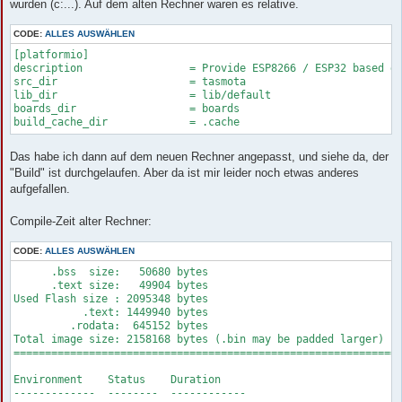
wurden (c:...). Auf dem alten Rechner waren es relative.
    import zopfli.gzip

  File "C:\Users\claudia\.platformio\penv\Lib\site-packages\zo
    import zopfli.zopfli

CODE:
ALLES AUSWÄHLEN
========================= [FAILED] Took 42.45 seconds ========
[platformio]

description                 = Provide ESP8266 / ESP32 based de
Environment    Status    Duration

src_dir                     = tasmota

-------------  --------  ------------

lib_dir                     = lib/default

tasmota        FAILED    00:00:42.446

boards_dir                  = boards

==================== 1 failed, 0 succeeded in 00:00:42.446 ===
Das habe ich dann auf dem neuen Rechner angepasst, und siehe da, der
"Build" ist durchgelaufen. Aber da ist mir leider noch etwas anderes
aufgefallen.
Compile-Zeit alter Rechner:
CODE:
ALLES AUSWÄHLEN
      .bss  size:   50680 bytes

      .text size:   49904 bytes

Used Flash size : 2095348 bytes

           .text: 1449940 bytes

         .rodata:  645152 bytes

Total image size: 2158168 bytes (.bin may be padded larger)

==============================================================
Environment    Status    Duration

-------------  --------  ------------
