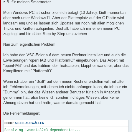
z.B. für meinen Smartmeter.
Mein Windows-PC ist schon ziemlich betagt (10 Jahre), läuft momentan
aber noch unter Windows11. Aber der Plattenplatz auf der C-Platte wird
langsam eng und es lassen sich Updates nur noch mit allen möglichen
Tricks und Kniffen aufspielen. Deshalb habe ich mir einen neuen PC
zugelegt und bin dabei Step by Step umzuziehen.
Nun zum eigentlichen Problem:
Ich habe den VSC-Edior auf dem neuen Rechner installiert und auch die
Erweiterungen "openHAB und PlatformIO" eingebunden. Das Arbeit mit
"openHAB" und das Editiern der Textdateien, klappt einwandfrei, aber das
Kompilieren mit "PlatformIO".......
Wenn ich aber ein "Built" auf dem neuen Rechner erstellen will, erhalte
ich Fehlermeldungen, mit denen ich nichts anfangen kann, da ich nur ein
"Dummy" bin, der das Wissen anderer Benutzer für sich in Anspruch
genommen hat, also keine KI, sondern richtiges Wissen, aber keine
Ahnung davon hat und hatte, was er damals gemacht hat.
Die Fehlermeldungen:
CODE:
ALLES AUSWÄHLEN
Resolving tasmota32c3 dependencies...
