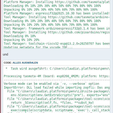
Platform Manager: Installing https://github.com/tasmota/platfo
Downloading 0% 10% 20% 30% 40% 50% 60% 70% 80% 90% 100%

Unpacking 0% 10% 20% 30% 40% 50% 60% 70% 80% 90% 100%

Platform Manager: espressif32@2025.10.30 has been installed!

Tool Manager: Installing https://github.com/tasmota/arduino-es
Downloading 0% 10% 20% 30% 40% 50% 60% 70% 80% 90% 100%

Unpacking 0% 10% 20% 30% 40% 50% 60% 70% 80% 90% 100%

Tool Manager: framework-arduinoespressif32@3.1.4 has been inst
Tool Manager: Installing https://github.com/pioarduino/registr
Downloading 0% 10%

Unpacking 0% 10% 20%

Tool Manager: toolchain-riscv32-esp@13.2.0+20250707 has been i
Updating metadata for the vscode IDE...

UserSideException: Processing tasmota32c3 (board: esp32c3; fra
und
--------------------------------------------------------------
Tool Manager: Installing file://C:\Users\claudia\.platformio\t
Tool Manager: toolchain-riscv32-esp@13.2.0+20250707 has been i
CODE:
ALLES AUSWÄHLEN
Tool Manager: Installing https://github.com/pioarduino/registr
 *  Task wird ausgeführt: C:\Users\claudia\.platformio\penv\Sc
Unpacking 0% 10% 20%

Tool Manager: toolchain-riscv32-esp@13.2.0+20250707 has been i
Processing tasmota-4M (board: esp8266_4M2M; platform: https://
Tool Manager: Installing file://C:\Users\claudia\.platformio\t
--------------------------------------------------------------
Tool Manager: toolchain-riscv32-esp@13.2.0+20250707 has been i
Verbose mode can be enabled via `-v, --verbose` option

Verbose mode can be enabled via `-v, --verbose` option

ImportError: DLL load failed while importing zopfli: Das angeg
Nothing more to solidify

  File "C:\Users\claudia\.platformio\penv\Lib\site-packages\pl
ImportError: DLL load failed while importing zopfli: Das angeg
    env.SConscript(env.GetExtraScripts("pre"), exports="env")

  File "C:\Users\claudia\.platformio\penv\Lib\site-packages\pl
  File "C:\Users\claudia\.platformio\packages\tool-scons\scons
    env.SConscript(env.GetExtraScripts("pre"), exports="env")

    return _SConscript(self.fs, *files, **subst_kw)

  File "C:\Users\claudia\.platformio\packages\tool-scons\scons
  File "C:\Users\claudia\.platformio\packages\tool-scons\scons
    return _SConscript(self.fs, *files, **subst_kw)

    exec(compile(scriptdata, scriptname, 'exec'), call_stack[-
  File "C:\Users\claudia\.platformio\packages\tool-scons\scons