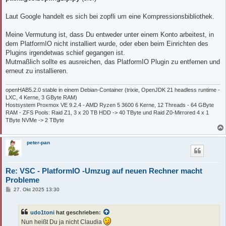
Laut Google handelt es sich bei zopfli um eine Kompressionsbibliothek.
Meine Vermutung ist, dass Du entweder unter einem Konto arbeitest, in
dem PlatformIO nicht installiert wurde, oder eben beim Einrichten des
Plugins irgendetwas schief gegangen ist.
Mutmaßlich sollte es ausreichen, das PlatformIO Plugin zu entfernen und
erneut zu installieren.
openHAB5.2.0 stable in einem Debian-Container (trixie, OpenJDK 21 headless runtime -
LXC, 4 Kerne, 3 GByte RAM)
Hostsystem Proxmox VE 9.2.4 - AMD Ryzen 5 3600 6 Kerne, 12 Threads - 64 GByte
RAM - ZFS Pools: Raid Z1, 3 x 20 TB HDD -> 40 TByte und Raid Z0-Mirrored 4 x 1
TByte NVMe -> 2 TByte
peter-pan
Re: VSC - PlatformIO -Umzug auf neuen Rechner macht
Probleme
B
27. Okt 2025 13:30
e
i
t
udo1toni
hat geschrieben:
r
a
Nun heißt Du ja nicht Claudia
g