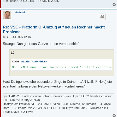
  File "C:\Users\claudia\.platformio\penv\Lib\site-packages\pl
(Test openHAB 5.2.0.M5 - RPi 5/8 / M.2 SSD)
    from platformio.package.download import FileDownloader

  File "C:\Users\claudia\.platformio\penv\Lib\site-packages\pl
udo1toni
    from platformio.http import HTTPSession

  File "C:\Users\claudia\.platformio\penv\Lib\site-packages\pl
    import requests.adapters

Re: VSC - PlatformIO -Umzug auf neuen Rechner macht
Probleme
  File "C:\Users\claudia\.platformio\penv\Lib\site-packages\re
    from .exceptions import RequestsDependencyWarning

B
28. Okt 2025 12:16
  File "C:\Users\claudia\.platformio\penv\Lib\site-packages\re
e
i
    from urllib3.exceptions import HTTPError as BaseHTTPError

Strange. Nun geht das Ganze schon vorher schief...
t
ModuleNotFoundError: No module named 'urllib3.exceptions'

r
a
--------------------------------------------------------------
g
CODE:
ALLES AUSWÄHLEN
ModuleNotFoundError: No module named 'urllib3.exceptions'
Hast Du irgendwelche besondere Dinge in Deinem LAN (z.B. PiHole) die
eventuell teilweise den Netzwerkverkehr kontrollieren?
openHAB5.2.0 stable in einem Debian-Container (trixie, OpenJDK 21 headless runtime -
LXC, 4 Kerne, 3 GByte RAM)
Hostsystem Proxmox VE 9.2.4 - AMD Ryzen 5 3600 6 Kerne, 12 Threads - 64 GByte
RAM - ZFS Pools: Raid Z1, 3 x 20 TB HDD -> 40 TByte und Raid Z0-Mirrored 4 x 1
TByte NVMe -> 2 TByte