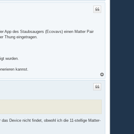
a
c
h
o
b
e
n
der App des Staubsaugers (Ecovavs) einen Matter Pair
ler Thung eingetragen.
igt wurden.
nerieren kannst.
N
a
c
h
o
b
e
n
das Device nicht findet, obwohl ich die 11-stellige Matter-