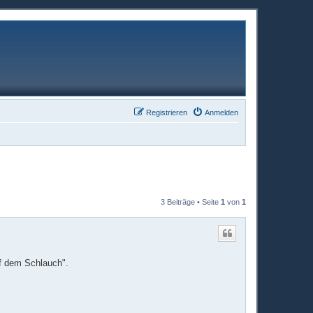
Registrieren
Anmelden
3 Beiträge • Seite
1
von
1
uf dem Schlauch".