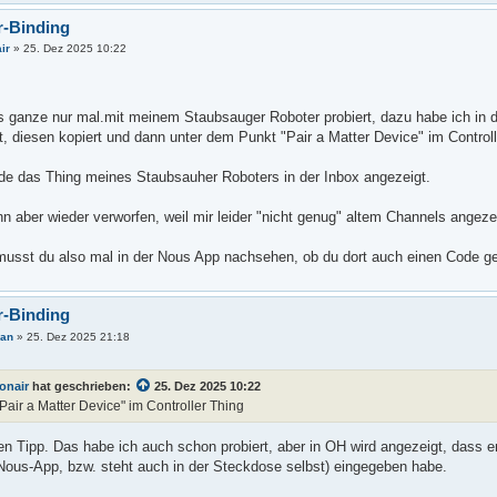
r-Binding
ir
»
25. Dez 2025 10:22
s ganze nur mal.mit meinem Staubsauger Roboter probiert, dazu habe ich in 
lt, diesen kopiert und dann unter dem Punkt "Pair a Matter Device" im Control
e das Thing meines Staubsauher Roboters in der Inbox angezeigt.
n aber wieder verworfen, weil mir leider "nicht genug" altem Channels angeze
musst du also mal in der Nous App nachsehen, ob du dort auch einen Code ge
r-Binding
pan
»
25. Dez 2025 21:18
ionair
hat geschrieben:
25. Dez 2025 10:22
Pair a Matter Device" im Controller Thing
n Tipp. Das habe ich auch schon probiert, aber in OH wird angezeigt, dass er 
 Nous-App, bzw. steht auch in der Steckdose selbst) eingegeben habe.