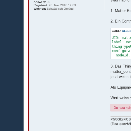
Was hab ich
Answers:
30
Registriert:
28. Nov 2018 12:03
Wohnort:
Schwäbisch Gmünd
1. Matter-Bin
2. Ein Contr
CODE:
ALLE
UID: matt
label: Ma
thingType
configurat
3. Das Thing
matter_contr
jetzt weiss 
Als Equipme
Wert weiss 
Du hast kei
Pi5/8GB(PiOS 
(Test openHAB