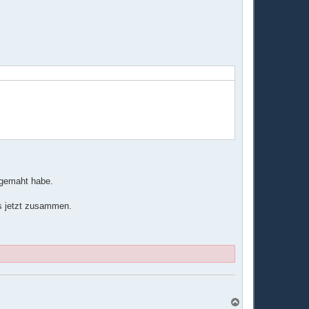
s gemaht habe.
s jetzt zusammen.
N