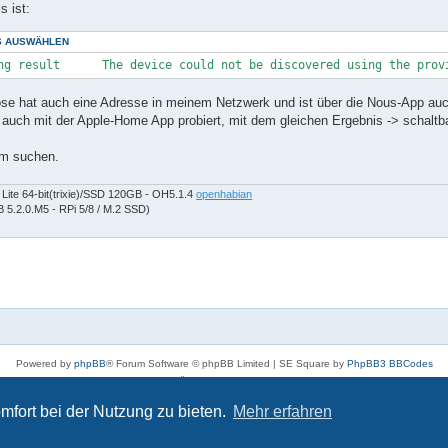
s ist:
S AUSWÄHLEN
se hat auch eine Adresse in meinem Netzwerk und ist über die Nous-App auc
 auch mit der Apple-Home App probiert, mit dem gleichen Ergebnis -> schaltb
am suchen.
Lite 64-bit(trixie)/SSD 120GB - OH5.1.4
openhabian
 5.2.0.M5 - RPi 5/8 / M.2 SSD)
Powered by
phpBB
® Forum Software © phpBB Limited | SE Square by
PhpBB3 BBCodes
Deutsche Übersetzung durch
phpBB.de
Datenschutz
|
Nutzungsbedingungen
mfort bei der Nutzung zu bieten.
Mehr erfahren