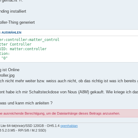
 gemacht ?!:
ding installiert
oller-Thing generiert
S AUSWÄHLEN
er:controller:matter_control

tter Controller

UID: matter:controller

ion:

 ist Online
oller.jpg
ich nicht mehr weiter bzw. weiss auch nicht, ob das richtig ist was ich bereit
nt habe ich mir Schaltsteckdose von Nous (A8M) gekauft. Wie kriege ich da
was und kann mich anleiten ?
ne ausreichende Berechtigung, um die Dateianhänge dieses Beitrags anzusehen.
Lite 64-bit(trixie)/SSD 120GB - OH5.1.4
openhabian
 5.2.0.M5 - RPi 5/8 / M.2 SSD)