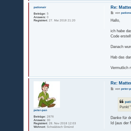
Re: Matte
pationair
B
von
pationa
Beiträge:
5
e
Answers:
0
i
Hallo,
Registriert:
27. Mai 2018 21:20
t
r
a
ich habe da
g
Code erstel
Danach wurd
Hab das dan
Vermutlich 
Re: Matte
B
von
peter-
e
i
t
pat
r
a
Punkt "
g
peter-pan
Beiträge:
2876
Danke für de
Answers:
30
Id (aus der
Registriert:
28. Nov 2018 12:03
Wohnort:
Schwäbisch Gmünd