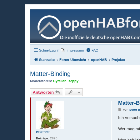
Schnellzugriff
Impressum
FAQ
Startseite
Foren-Übersicht
openHAB
Projekte
Matter-Binding
Moderatoren:
Cyrelian
,
seppy
Antworten
Matter-B
B
von
peter-
e
i
Ich versuch
t
r
a
Wer mag mir
peter-pan
g
Beiträge:
2876