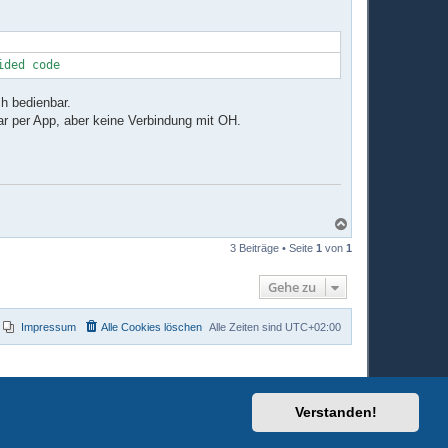
h bedienbar.
ar per App, aber keine Verbindung mit OH.
N
a
3 Beiträge • Seite
1
von
1
c
h
o
Gehe zu
b
e
n
Impressum
Alle Cookies löschen
Alle Zeiten sind
UTC+02:00
Verstanden!