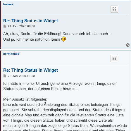
loewes
Re: Thing Status in Widget
B
21. Feb 2023 08:00
e
i
Ah, okay, Danke für die Erklärung! Dann versteh ich das auch...
t
Und ja, ich meinte natürlich Items
r
a
g
hermann59
Re: Thing Status in Widget
B
28. Mär 2026 18:10
e
i
Ich hätte in meiner UI auch gerne eine Anzeige, wenn Things einen
t
Status haben, der auf einen Fehler hinweist.
r
a
g
Mein Ansatz ist folgender:
Eine rule wird durch die Änderung des Status eines beliebigen Things
getriggert. Sie schreibt den displayed name und den Status des things in
eine globale Map und ermittelt dann für die relevanten Status eine Liste
von Things, die diesen Status haben und schreibt diese Liste als
mehrzeiligen String in das zugehörige Status-Item. Wahrscheinlich würde
es reichen, die beiden Status-Items vom vorherigen und aktuellen Thing