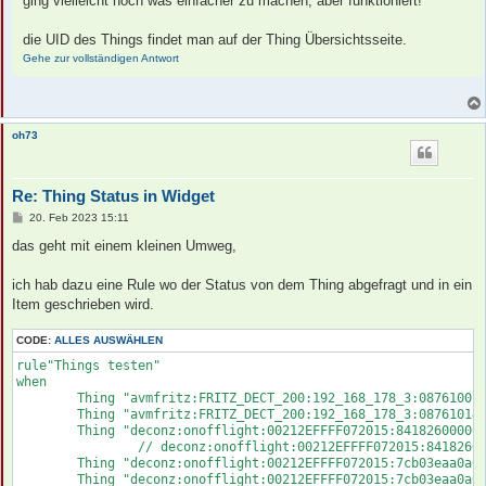
ging vielleicht noch was einfacher zu machen, aber funktioniert!
	Thing "deconz:onofflight:00212EFFFF072015:84ba20fffe6abc7f01" changed or		// Blitzwolf 2

	Thing "deconz:presencesensor:00212EFFFF072015:847127fffe27f0eb010500" changed or

	Thing "deconz:presencesensor:00212EFFFF072015:847127fffe238dc9010500" changed or

die UID des Things findet man auf der Thing Übersichtsseite.
	Item teste_thing changed

Gehe zur vollständigen Antwort
then

	var Status = getThingStatusInfo("avmfritz:FRITZ_DECT_200:192_168_178_3:087610076498").getStatus()

	Thing_Steckdose1.postUpdate(Status.toString())

	Status = getThingStatusInfo("avmfritz:FRITZ_DECT_200:192_168_178_3:087610144480").getStatus()

oh73
	Thing_Steckdose2.postUpdate(Status.toString())

	Status = getThingStatusInfo("deconz:onofflight:00212EFFFF072015:84182600000ee37a03").getStatus()

Re: Thing Status in Widget
								//   deconz:onofflight:00212EFFFF072015:84182600000ee37
	Thing_osram1.postUpdate(Status.toString())

B
20. Feb 2023 15:11
e
i
das geht mit einem kleinen Umweg,
	Status = getThingStatusInfo("deconz:onofflight:00212EFFFF072015:7cb03eaa0a01f19a03").getStatus()

t
	Thing_osram2.postUpdate(Status.toString())

r
a
ich hab dazu eine Rule wo der Status von dem Thing abgefragt und in ein
	Status = getThingStatusInfo("deconz:onofflight:00212EFFFF072015:7cb03eaa0a032a9c03").getStatus()

g
Item geschrieben wird.
	Thing_osram3.postUpdate(Status.toString())

CODE:
ALLES AUSWÄHLEN
	Status = getThingStatusInfo("deconz:onofflight:00212EFFFF072015:7cb03eaa0a02a4e803").getStatus()

	Thing_osram4.postUpdate(Status.toString())

rule"Things testen"

when 

	Status = getThingStatusInfo("deconz:onofflight:00212EFFFF072015:5c0272fffecbc8b501").getStatus()

	Thing "avmfritz:FRITZ_DECT_200:192_168_178_3:087610076498" changed or			//

	Thing_ikea.postUpdate(Status.toString())

	Thing "avmfritz:FRITZ_DECT_200:192_168_178_3:087610144480" changed or			//

	Thing "deconz:onofflight:00212EFFFF072015:84182600000ee37a03" changed or		// Osram 1

	Status = getThingStatusInfo("deconz:onofflight:00212EFFFF072015:00124b001cd5f9dc01").getStatus()

		// deconz:onofflight:00212EFFFF072015:84182600000ee37a03

	Thing_emylo1.postUpdate(Status.toString())

	Thing "deconz:onofflight:00212EFFFF072015:7cb03eaa0a01f19a03" changed or		// Osram 2

	Thing "deconz:onofflight:00212EFFFF072015:7cb03eaa0a032a9c03" changed or		// Osram 3
