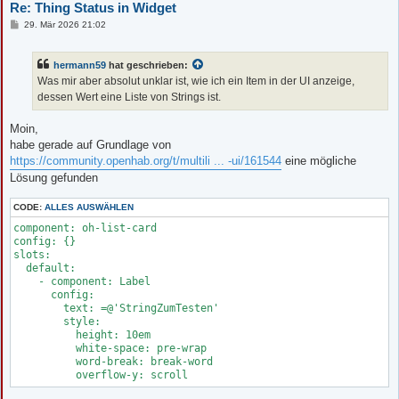
Re: Thing Status in Widget
B
29. Mär 2026 21:02
e
i
t
hermann59
hat geschrieben:
r
a
Was mir aber absolut unklar ist, wie ich ein Item in der UI anzeige,
g
dessen Wert eine Liste von Strings ist.
Moin,
habe gerade auf Grundlage von
https://community.openhab.org/t/multili ... -ui/161544
eine mögliche
Lösung gefunden
CODE:
ALLES AUSWÄHLEN
component: oh-list-card

config: {}

slots:

  default:

    - component: Label

      config:

        text: =@'StringZumTesten'

        style:

          height: 10em

          white-space: pre-wrap

          word-break: break-word

          overflow-y: scroll