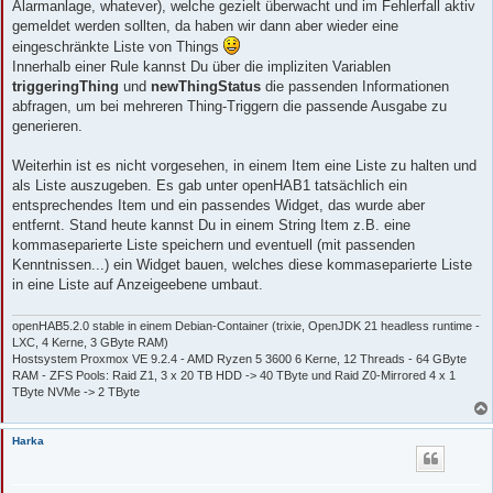
Alarmanlage, whatever), welche gezielt überwacht und im Fehlerfall aktiv
gemeldet werden sollten, da haben wir dann aber wieder eine
eingeschränkte Liste von Things
Innerhalb einer Rule kannst Du über die impliziten Variablen
triggeringThing
und
newThingStatus
die passenden Informationen
abfragen, um bei mehreren Thing-Triggern die passende Ausgabe zu
generieren.
Weiterhin ist es nicht vorgesehen, in einem Item eine Liste zu halten und
als Liste auszugeben. Es gab unter openHAB1 tatsächlich ein
entsprechendes Item und ein passendes Widget, das wurde aber
entfernt. Stand heute kannst Du in einem String Item z.B. eine
kommaseparierte Liste speichern und eventuell (mit passenden
Kenntnissen...) ein Widget bauen, welches diese kommaseparierte Liste
in eine Liste auf Anzeigeebene umbaut.
openHAB5.2.0 stable in einem Debian-Container (trixie, OpenJDK 21 headless runtime -
LXC, 4 Kerne, 3 GByte RAM)
Hostsystem Proxmox VE 9.2.4 - AMD Ryzen 5 3600 6 Kerne, 12 Threads - 64 GByte
RAM - ZFS Pools: Raid Z1, 3 x 20 TB HDD -> 40 TByte und Raid Z0-Mirrored 4 x 1
TByte NVMe -> 2 TByte
Harka