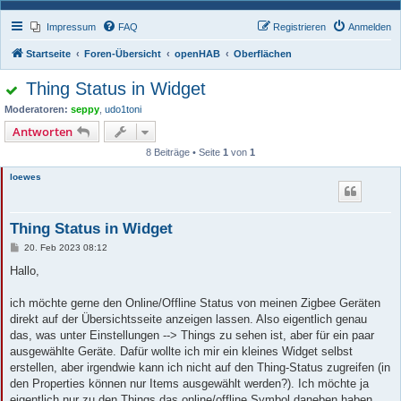
Impressum
FAQ
Registrieren
Anmelden
Startseite
Foren-Übersicht
openHAB
Oberflächen
Thing Status in Widget
Moderatoren:
seppy
,
udo1toni
Antworten
8 Beiträge • Seite
1
von
1
loewes
Thing Status in Widget
B
20. Feb 2023 08:12
e
i
Hallo,
t
r
a
ich möchte gerne den Online/Offline Status von meinen Zigbee Geräten
g
direkt auf der Übersichtsseite anzeigen lassen. Also eigentlich genau
das, was unter Einstellungen --> Things zu sehen ist, aber für ein paar
ausgewählte Geräte. Dafür wollte ich mir ein kleines Widget selbst
erstellen, aber irgendwie kann ich nicht auf den Thing-Status zugreifen (in
den Properties können nur Items ausgewählt werden?). Ich möchte ja
eigentlich nur zu den Things das online/offline Symbol daneben haben