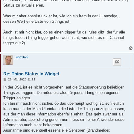
Status zu aktualisieren.
Was mir aber absolut unklar ist, wie ich ein Item in der UI anzeige,
dessen Wert eine Liste von Strings ist.
Auch ist mir nicht klar, ob es einen trigger für dsl rules gibt, der für alle
things feuert (Thing trigger gehen wohl nicht, wie sieht es mit Channel
trigger aus?)
udo1toni
Re: Thing Status in Widget
B
29. Mär 2026 11:32
e
i
In der DSL ist es nicht vorgesehen, auf die Statusänderung beliebiger
t
Things zu triggern, Du müsstest also für jedes Thing einen eigenen
r
a
Trigger anlegen.
g
Ich bin mir auch nicht sicher, ob das überhaupt wichtig ist, schließlich
kann man in der Main UI einfach die Liste der Things anzeigen lassen,
aus der man diese Information ebenfalls erhält. Das geht zwar nur als
Administrator, aber streng genommen muss ein reiner Anwender diese
Information auch nicht bekommen.
Ausnahme sind eventuell essenzielle Sensoren (Brandmelder,