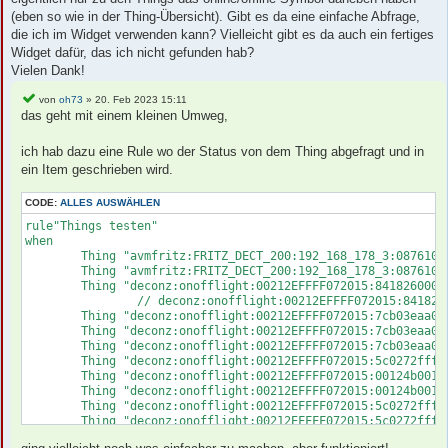
(eben so wie in der Thing-Übersicht). Gibt es da eine einfache Abfrage,
die ich im Widget verwenden kann? Vielleicht gibt es da auch ein fertiges
Widget dafür, das ich nicht gefunden hab?
Vielen Dank!
von
oh73
» 20. Feb 2023 15:11
das geht mit einem kleinen Umweg,
ich hab dazu eine Rule wo der Status von dem Thing abgefragt und in
ein Item geschrieben wird.
CODE:
ALLES AUSWÄHLEN
rule"Things testen"

when 

	Thing "avmfritz:FRITZ_DECT_200:192_168_178_3:087610076498" changed or			//

	Thing "avmfritz:FRITZ_DECT_200:192_168_178_3:087610144480" changed or			//

	Thing "deconz:onofflight:00212EFFFF072015:84182600000ee37a03" changed or		// Osram 1

		// deconz:onofflight:00212EFFFF072015:84182600000ee37a03

	Thing "deconz:onofflight:00212EFFFF072015:7cb03eaa0a01f19a03" changed or		// Osram 2

	Thing "deconz:onofflight:00212EFFFF072015:7cb03eaa0a032a9c03" changed or		// Osram 3

	Thing "deconz:onofflight:00212EFFFF072015:7cb03eaa0a02a4e803" changed or		// Osram 4

	Thing "deconz:onofflight:00212EFFFF072015:5c0272fffecbc8b501" changed or		// Ikea

	Thing "deconz:onofflight:00212EFFFF072015:00124b001cd5f9dc01" changed or		// eMylo 1

	Thing "deconz:onofflight:00212EFFFF072015:00124b001cd5f9dc02" changed or		// eMylo 2

	Thing "deconz:onofflight:00212EFFFF072015:5c0272fffe287d630b" changed or		// Lidl 1

	Thing "deconz:onofflight:00212EFFFF072015:5c0272fffe88efa80b" changed or		// Lidl 2

	Thing "deconz:onofflight:00212EFFFF072015:84ba20fffe65527d01" changed or		// Blitzwolf 1
