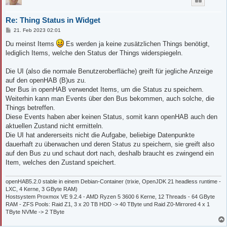
	Status = getThingStatusInfo("deconz:onofflight:00212EFFFF072015:5c0272fffecbc8b501").getStatus()

Re: Thing Status in Widget
	Thing_ikea.postUpdate(Status.toString())

B
21. Feb 2023 02:01
	Status = getThingStatusInfo("deconz:onofflight:00212EFFFF072015:00124b001cd5f9dc01").getStatus()

e
i
	Thing_emylo1.postUpdate(Status.toString())

Du meinst Items
Es werden ja keine zusätzlichen Things benötigt,
t
lediglich Items, welche den Status der Things widerspiegeln.
r
	Status = getThingStatusInfo("deconz:onofflight:00212EFFFF072015:00124b001cd5f9dc02").getStatus()

a
	Thing_emylo2.postUpdate(Status.toString())

g
Die UI (also die normale Benutzeroberfläche) greift für jegliche Anzeige
auf den openHAB (B)us zu.
	Status = getThingStatusInfo("deconz:onofflight:00212EFFFF072015:5c0272fffe287d630b").getStatus()

	Thing_lidl1.postUpdate(Status.toString())

Der Bus in openHAB verwendet Items, um die Status zu speichern.
Weiterhin kann man Events über den Bus bekommen, auch solche, die
	Status = getThingStatusInfo("deconz:onofflight:00212EFFFF072015:5c0272fffe88efa80b").getStatus()

Things betreffen.
	Thing_lidl2.postUpdate(Status.toString())

Diese Events haben aber keinen Status, somit kann openHAB auch den
aktuellen Zustand nicht ermitteln.
	Status = getThingStatusInfo("deconz:onofflight:00212EFFFF072015:84ba20fffe65527d01").getStatus()

	Thing_blitzwolf1.postUpdate(Status.toString())

Die UI hat andererseits nicht die Aufgabe, beliebige Datenpunkte
dauerhaft zu überwachen und deren Status zu speichern, sie greift also
	Status = getThingStatusInfo("deconz:onofflight:00212EFFFF072015:84ba20fffe6abc7f01").getStatus()

auf den Bus zu und schaut dort nach, deshalb braucht es zwingend ein
	Thing_blitzwolf2.postUpdate(Status.toString())

Item, welches den Zustand speichert.
	Status = getThingStatusInfo("deconz:presencesensor:00212EFFFF072015:847127fffe27f0eb010500").getStatus()

	Thing_Sensor1.postUpdate(Status.toString())

openHAB5.2.0 stable in einem Debian-Container (trixie, OpenJDK 21 headless runtime -
LXC, 4 Kerne, 3 GByte RAM)
	Status = getThingStatusInfo("deconz:presencesensor:00212EFFFF072015:847127fffe238dc9010500").getStatus()

Hostsystem Proxmox VE 9.2.4 - AMD Ryzen 5 3600 6 Kerne, 12 Threads - 64 GByte
	Thing_Sensor2.postUpdate(Status.toString())

RAM - ZFS Pools: Raid Z1, 3 x 20 TB HDD -> 40 TByte und Raid Z0-Mirrored 4 x 1
TByte NVMe -> 2 TByte
end