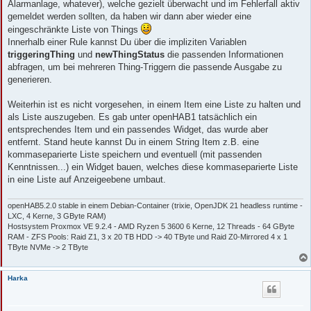
Alarmanlage, whatever), welche gezielt überwacht und im Fehlerfall aktiv
gemeldet werden sollten, da haben wir dann aber wieder eine
eingeschränkte Liste von Things
Innerhalb einer Rule kannst Du über die impliziten Variablen
triggeringThing
und
newThingStatus
die passenden Informationen
abfragen, um bei mehreren Thing-Triggern die passende Ausgabe zu
generieren.
Weiterhin ist es nicht vorgesehen, in einem Item eine Liste zu halten und
als Liste auszugeben. Es gab unter openHAB1 tatsächlich ein
entsprechendes Item und ein passendes Widget, das wurde aber
entfernt. Stand heute kannst Du in einem String Item z.B. eine
kommaseparierte Liste speichern und eventuell (mit passenden
Kenntnissen...) ein Widget bauen, welches diese kommaseparierte Liste
in eine Liste auf Anzeigeebene umbaut.
openHAB5.2.0 stable in einem Debian-Container (trixie, OpenJDK 21 headless runtime -
LXC, 4 Kerne, 3 GByte RAM)
Hostsystem Proxmox VE 9.2.4 - AMD Ryzen 5 3600 6 Kerne, 12 Threads - 64 GByte
RAM - ZFS Pools: Raid Z1, 3 x 20 TB HDD -> 40 TByte und Raid Z0-Mirrored 4 x 1
TByte NVMe -> 2 TByte
Harka