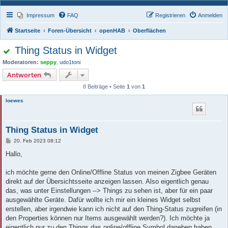
Impressum
FAQ
Registrieren
Anmelden
Startseite
Foren-Übersicht
openHAB
Oberflächen
Thing Status in Widget
Moderatoren:
seppy
,
udo1toni
Antworten
8 Beiträge • Seite
1
von
1
loewes
Thing Status in Widget
B
20. Feb 2023 08:12
e
i
Hallo,
t
r
a
ich möchte gerne den Online/Offline Status von meinen Zigbee Geräten
g
direkt auf der Übersichtsseite anzeigen lassen. Also eigentlich genau
das, was unter Einstellungen --> Things zu sehen ist, aber für ein paar
ausgewählte Geräte. Dafür wollte ich mir ein kleines Widget selbst
erstellen, aber irgendwie kann ich nicht auf den Thing-Status zugreifen (in
den Properties können nur Items ausgewählt werden?). Ich möchte ja
eigentlich nur zu den Things das online/offline Symbol daneben haben