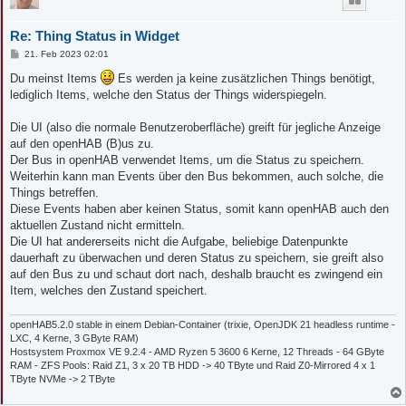
	Status = getThingStatusInfo("deconz:onofflight:00212EFFFF072015:5c0272fffecbc8b501").getStatus()

Re: Thing Status in Widget
	Thing_ikea.postUpdate(Status.toString())

B
21. Feb 2023 02:01
	Status = getThingStatusInfo("deconz:onofflight:00212EFFFF072015:00124b001cd5f9dc01").getStatus()

e
i
	Thing_emylo1.postUpdate(Status.toString())

Du meinst Items
Es werden ja keine zusätzlichen Things benötigt,
t
lediglich Items, welche den Status der Things widerspiegeln.
r
	Status = getThingStatusInfo("deconz:onofflight:00212EFFFF072015:00124b001cd5f9dc02").getStatus()

a
	Thing_emylo2.postUpdate(Status.toString())

g
Die UI (also die normale Benutzeroberfläche) greift für jegliche Anzeige
auf den openHAB (B)us zu.
	Status = getThingStatusInfo("deconz:onofflight:00212EFFFF072015:5c0272fffe287d630b").getStatus()

	Thing_lidl1.postUpdate(Status.toString())

Der Bus in openHAB verwendet Items, um die Status zu speichern.
Weiterhin kann man Events über den Bus bekommen, auch solche, die
	Status = getThingStatusInfo("deconz:onofflight:00212EFFFF072015:5c0272fffe88efa80b").getStatus()

Things betreffen.
	Thing_lidl2.postUpdate(Status.toString())

Diese Events haben aber keinen Status, somit kann openHAB auch den
aktuellen Zustand nicht ermitteln.
	Status = getThingStatusInfo("deconz:onofflight:00212EFFFF072015:84ba20fffe65527d01").getStatus()

	Thing_blitzwolf1.postUpdate(Status.toString())

Die UI hat andererseits nicht die Aufgabe, beliebige Datenpunkte
dauerhaft zu überwachen und deren Status zu speichern, sie greift also
	Status = getThingStatusInfo("deconz:onofflight:00212EFFFF072015:84ba20fffe6abc7f01").getStatus()

auf den Bus zu und schaut dort nach, deshalb braucht es zwingend ein
	Thing_blitzwolf2.postUpdate(Status.toString())

Item, welches den Zustand speichert.
	Status = getThingStatusInfo("deconz:presencesensor:00212EFFFF072015:847127fffe27f0eb010500").getStatus()

	Thing_Sensor1.postUpdate(Status.toString())

openHAB5.2.0 stable in einem Debian-Container (trixie, OpenJDK 21 headless runtime -
LXC, 4 Kerne, 3 GByte RAM)
	Status = getThingStatusInfo("deconz:presencesensor:00212EFFFF072015:847127fffe238dc9010500").getStatus()

Hostsystem Proxmox VE 9.2.4 - AMD Ryzen 5 3600 6 Kerne, 12 Threads - 64 GByte
	Thing_Sensor2.postUpdate(Status.toString())

RAM - ZFS Pools: Raid Z1, 3 x 20 TB HDD -> 40 TByte und Raid Z0-Mirrored 4 x 1
TByte NVMe -> 2 TByte
end