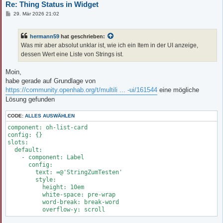
Re: Thing Status in Widget
B
29. Mär 2026 21:02
e
i
t
hermann59
hat geschrieben:
r
a
Was mir aber absolut unklar ist, wie ich ein Item in der UI anzeige,
g
dessen Wert eine Liste von Strings ist.
Moin,
habe gerade auf Grundlage von
https://community.openhab.org/t/multili ... -ui/161544
eine mögliche
Lösung gefunden
CODE:
ALLES AUSWÄHLEN
component: oh-list-card

config: {}

slots:

  default:

    - component: Label

      config:

        text: =@'StringZumTesten'

        style:

          height: 10em

          white-space: pre-wrap

          word-break: break-word

          overflow-y: scroll