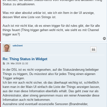
Status zu aktualisieren.
Was mir aber absolut unklar ist, wie ich ein Item in der UI anzeige,
dessen Wert eine Liste von Strings ist.
Auch ist mir nicht klar, ob es einen trigger für dsl rules gibt, der für alle
things feuert (Thing trigger gehen wohl nicht, wie sieht es mit Channel
trigger aus?)
udo1toni
Re: Thing Status in Widget
B
29. Mär 2026 11:32
e
i
In der DSL ist es nicht vorgesehen, auf die Statusänderung beliebiger
t
Things zu triggern, Du müsstest also für jedes Thing einen eigenen
r
a
Trigger anlegen.
g
Ich bin mir auch nicht sicher, ob das überhaupt wichtig ist, schließlich
kann man in der Main UI einfach die Liste der Things anzeigen lassen,
aus der man diese Information ebenfalls erhält. Das geht zwar nur als
Administrator, aber streng genommen muss ein reiner Anwender diese
Information auch nicht bekommen.
Ausnahme sind eventuell essenzielle Sensoren (Brandmelder,