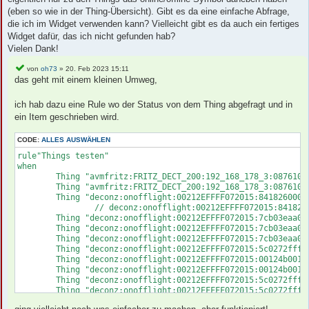
(eben so wie in der Thing-Übersicht). Gibt es da eine einfache Abfrage,
die ich im Widget verwenden kann? Vielleicht gibt es da auch ein fertiges
Widget dafür, das ich nicht gefunden hab?
Vielen Dank!
von
oh73
» 20. Feb 2023 15:11
das geht mit einem kleinen Umweg,
ich hab dazu eine Rule wo der Status von dem Thing abgefragt und in
ein Item geschrieben wird.
CODE:
ALLES AUSWÄHLEN
rule"Things testen"

when 

	Thing "avmfritz:FRITZ_DECT_200:192_168_178_3:087610076498" changed or			//

	Thing "avmfritz:FRITZ_DECT_200:192_168_178_3:087610144480" changed or			//

	Thing "deconz:onofflight:00212EFFFF072015:84182600000ee37a03" changed or		// Osram 1

		// deconz:onofflight:00212EFFFF072015:84182600000ee37a03

	Thing "deconz:onofflight:00212EFFFF072015:7cb03eaa0a01f19a03" changed or		// Osram 2

	Thing "deconz:onofflight:00212EFFFF072015:7cb03eaa0a032a9c03" changed or		// Osram 3

	Thing "deconz:onofflight:00212EFFFF072015:7cb03eaa0a02a4e803" changed or		// Osram 4

	Thing "deconz:onofflight:00212EFFFF072015:5c0272fffecbc8b501" changed or		// Ikea

	Thing "deconz:onofflight:00212EFFFF072015:00124b001cd5f9dc01" changed or		// eMylo 1

	Thing "deconz:onofflight:00212EFFFF072015:00124b001cd5f9dc02" changed or		// eMylo 2

	Thing "deconz:onofflight:00212EFFFF072015:5c0272fffe287d630b" changed or		// Lidl 1

	Thing "deconz:onofflight:00212EFFFF072015:5c0272fffe88efa80b" changed or		// Lidl 2

	Thing "deconz:onofflight:00212EFFFF072015:84ba20fffe65527d01" changed or		// Blitzwolf 1
