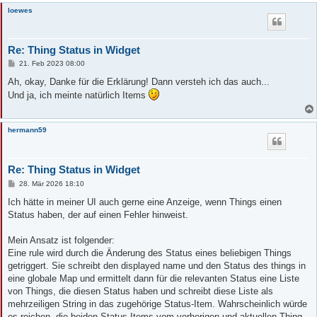
loewes
Re: Thing Status in Widget
B
21. Feb 2023 08:00
e
i
Ah, okay, Danke für die Erklärung! Dann versteh ich das auch...
t
Und ja, ich meinte natürlich Items
r
a
g
hermann59
Re: Thing Status in Widget
B
28. Mär 2026 18:10
e
i
Ich hätte in meiner UI auch gerne eine Anzeige, wenn Things einen
t
Status haben, der auf einen Fehler hinweist.
r
a
g
Mein Ansatz ist folgender:
Eine rule wird durch die Änderung des Status eines beliebigen Things
getriggert. Sie schreibt den displayed name und den Status des things in
eine globale Map und ermittelt dann für die relevanten Status eine Liste
von Things, die diesen Status haben und schreibt diese Liste als
mehrzeiligen String in das zugehörige Status-Item. Wahrscheinlich würde
es reichen, die beiden Status-Items vom vorherigen und aktuellen Thing