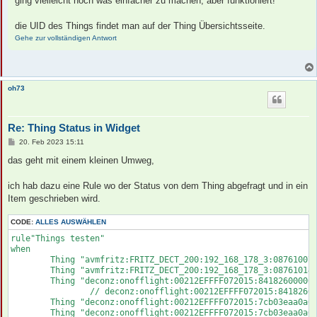
ging vielleicht noch was einfacher zu machen, aber funktioniert!
	Thing "deconz:onofflight:00212EFFFF072015:84ba20fffe6abc7f01" changed or		// Blitzwolf 2

	Thing "deconz:presencesensor:00212EFFFF072015:847127fffe27f0eb010500" changed or

	Thing "deconz:presencesensor:00212EFFFF072015:847127fffe238dc9010500" changed or

die UID des Things findet man auf der Thing Übersichtsseite.
	Item teste_thing changed

Gehe zur vollständigen Antwort
then

	var Status = getThingStatusInfo("avmfritz:FRITZ_DECT_200:192_168_178_3:087610076498").getStatus()

	Thing_Steckdose1.postUpdate(Status.toString())

	Status = getThingStatusInfo("avmfritz:FRITZ_DECT_200:192_168_178_3:087610144480").getStatus()

oh73
	Thing_Steckdose2.postUpdate(Status.toString())

	Status = getThingStatusInfo("deconz:onofflight:00212EFFFF072015:84182600000ee37a03").getStatus()

Re: Thing Status in Widget
								//   deconz:onofflight:00212EFFFF072015:84182600000ee37
	Thing_osram1.postUpdate(Status.toString())

B
20. Feb 2023 15:11
e
i
das geht mit einem kleinen Umweg,
	Status = getThingStatusInfo("deconz:onofflight:00212EFFFF072015:7cb03eaa0a01f19a03").getStatus()

t
	Thing_osram2.postUpdate(Status.toString())

r
a
ich hab dazu eine Rule wo der Status von dem Thing abgefragt und in ein
	Status = getThingStatusInfo("deconz:onofflight:00212EFFFF072015:7cb03eaa0a032a9c03").getStatus()

g
Item geschrieben wird.
	Thing_osram3.postUpdate(Status.toString())

CODE:
ALLES AUSWÄHLEN
	Status = getThingStatusInfo("deconz:onofflight:00212EFFFF072015:7cb03eaa0a02a4e803").getStatus()

	Thing_osram4.postUpdate(Status.toString())

rule"Things testen"

when 

	Status = getThingStatusInfo("deconz:onofflight:00212EFFFF072015:5c0272fffecbc8b501").getStatus()

	Thing "avmfritz:FRITZ_DECT_200:192_168_178_3:087610076498" changed or			//

	Thing_ikea.postUpdate(Status.toString())

	Thing "avmfritz:FRITZ_DECT_200:192_168_178_3:087610144480" changed or			//

	Thing "deconz:onofflight:00212EFFFF072015:84182600000ee37a03" changed or		// Osram 1

	Status = getThingStatusInfo("deconz:onofflight:00212EFFFF072015:00124b001cd5f9dc01").getStatus()

		// deconz:onofflight:00212EFFFF072015:84182600000ee37a03

	Thing_emylo1.postUpdate(Status.toString())

	Thing "deconz:onofflight:00212EFFFF072015:7cb03eaa0a01f19a03" changed or		// Osram 2

	Thing "deconz:onofflight:00212EFFFF072015:7cb03eaa0a032a9c03" changed or		// Osram 3
