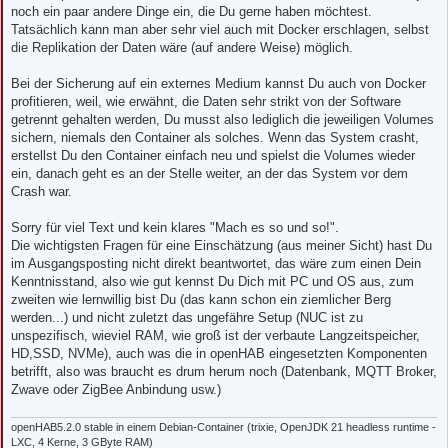
noch ein paar andere Dinge ein, die Du gerne haben möchtest.
Tatsächlich kann man aber sehr viel auch mit Docker erschlagen, selbst
die Replikation der Daten wäre (auf andere Weise) möglich.
Bei der Sicherung auf ein externes Medium kannst Du auch von Docker
profitieren, weil, wie erwähnt, die Daten sehr strikt von der Software
getrennt gehalten werden, Du musst also lediglich die jeweiligen Volumes
sichern, niemals den Container als solches. Wenn das System crasht,
erstellst Du den Container einfach neu und spielst die Volumes wieder
ein, danach geht es an der Stelle weiter, an der das System vor dem
Crash war.
Sorry für viel Text und kein klares "Mach es so und so!".
Die wichtigsten Fragen für eine Einschätzung (aus meiner Sicht) hast Du
im Ausgangsposting nicht direkt beantwortet, das wäre zum einen Dein
Kenntnisstand, also wie gut kennst Du Dich mit PC und OS aus, zum
zweiten wie lernwillig bist Du (das kann schon ein ziemlicher Berg
werden...) und nicht zuletzt das ungefähre Setup (NUC ist zu
unspezifisch, wieviel RAM, wie groß ist der verbaute Langzeitspeicher,
HD,SSD, NVMe), auch was die in openHAB eingesetzten Komponenten
betrifft, also was braucht es drum herum noch (Datenbank, MQTT Broker,
Zwave oder ZigBee Anbindung usw.)
openHAB5.2.0 stable in einem Debian-Container (trixie, OpenJDK 21 headless runtime -
LXC, 4 Kerne, 3 GByte RAM)