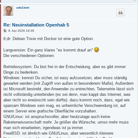
udo1toni
Re: Neuinstallation Openhab 5
B
8. Apr 2026 19:39
e
i
tl;dr: Debian Trixie mit Docker ist eine gute Option.
t
r
a
Langversion: Ein ganz klares "es kommt drauf an"
g
Die verschiedenen Optionen:
Betriebssystem: Du bist frei in der Entscheidung, aber es gibt immer
Dinge zu bedenken.
Windows: kennst Du sicher, ist easy aufzusetzen, aber muss ständig
gewartet werden (mit Zugriff von außen in besonderem Maße). Außerdem
ist Microsoft bestrebt, den Anwender zu entrechten, Telemetrie lässt sich
nicht vollständig unterbinden (es sei denn, man kappt das Internet, was
aber nicht so erwünscht sein dürfte). dazu kommt noch, dass, egal wie
sparsam Windows sein mag, es unheimliche Verschwendung ist, auf
einem Server eine grafische Oberfläche vorzuhalten.
GNU/Linux: ist anspruchsvoller, aber heutzutage auch keine
Raketenwissenschaft mehr. Je größer die Wünsche, umso mehr muss
man sich einarbeiten, irgendwas ist ja immer.
FreeBSD: ist ähnlich wie GNU/Linux, aber wesentlich kleinere