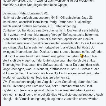
Nutzergemeinde, d.h. im Zweifel auch weniger Hilfe bei Problemen.
MacOS: auf dem Nuc (legal) eher keine Option.
Betriebsart (Nativ/Container/VM):
Nativ ist sehr einfach umzusetzen, 64-Bit OS aufspielen, Java 21
installieren, openHAB installieren, fertig. Dafür hast Du allerdings
anschließend größere Aufgaben, z.B. Datensicherung.
Container: Du benötigst eine Zwischenschicht. Docker ist sehr beliebt,
nicht zuletzt, weil man hier massig "fertige" Softwarestacks bekommt.
Also Host-OS aufspielen, Docker aufsetzen, openHAB als Docker
Container aufspielen, Zusatzkomponenten ebenfalls als Docker Container
einrichten. Das kann sehr komfortabel sein, allerdings benötigst Du
zwingend Kenntnisse über Docker, je mehr, umso besser, es ist auf jeden
Fall nicht ausreichend, den Namen mal gehört zu haben
Auch hier
stellt sich die Frage nach der Datensicherung, aber durch die strikte
Trennung von Nutzdaten und Softwarestack musst Du zumindest nicht
lange überlegen, was Du sicherst, stattdessen musst Du "einfach" alle
Volumes sichern. Das kann auch ein Docker Container erledigen... aber
wieder ein zusätzliches Tool, was zu erlernen ist.
VM: Ressourcenhungrig (im Vergleich zum Container), dafür aber fast
100 % Trennung von Host und VM, beim Container wird das Host
System im Userspace genutzt. Je nach weiteren Aufgaben kann es
dennoch sinnvoll sein, eine vollständige Virtualisierung aufzubauen. Auch
hier gilt, die Virtualisierungsumgebung muss zusätzlich erlernt werden.