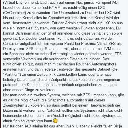
(Virtual Environment). Läuft auch auf einem Nuc prima. Für openHAB
braucht es dabei keine "echte" VM, es reicht völlig einen LXC
(C=Container) zu verwenden. Der Unterschied zu Docker: bei LXC wird
bis auf den Kernel alles im Container mit installiert, als Kernel wird der
vom Hostsystem verwendet. Für den Administrator sieht ein LXC so aus
wie ein "normales" System, von ganz wenigen Punkten abgesehen, Du
kannst Dich normal an der Shell anmelden und diese verhält sich so wie
gewohnt. Bei Docker Containern kommt es sehr darauf an, wie der
Container aufgebaut ist. Ein weiterer Punkt bei Proxmox VE ist ZFS als
Dateisystem. ZFS bringt Snapshots mit, aber anders als bei LVM muss
ein Snapshot nicht so schnell wie möglich wieder gelöscht werden, ZFS
verwendet Vektoren um die veränderten Daten einzubinden. Das
funktioniert so gut, dass man mit einfachen Routinen Autosnapshots
erstellen kann und dann jederzeit entweder das gesamte Dataset (die
"Partition") zu einen Zeitpunkt x zurückrollen kann, oder alternativ
beliebig Dateien aus diesem Zeitpunkt herauskopieren kann, ungemein
praktisch, um Konfigurationspatzer einfach ungeschehen zu machen,
ohne andere Dinge zu verlieren.
Hat man noch ein zweites System, welches mit ZFS umgehen kann, gibt
es gar die Möglichkeit, die Snapshots automatisch auf dieses
Zweitsystem zu kopieren, so dass selbst bei einem Hardwarecrash die
Daten nicht verloren sind. Natürlich sollten die Systeme nicht allzu dicht
beieinander stehen, damit ein Ausfall möglichst nicht beide Systeme auf
einen Schlag vernichten kann
Nur für openHAB alleine ist das eher Overkill, aber vielleicht fallen Dir ja