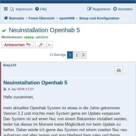
Impressum
FAQ
Registrieren
Anmelden
Startseite
Foren-Übersicht
openHAB
Setup und Konfiguration
Neuinstallation Openhab 5
Moderatoren:
seppy
,
udo1toni
Antworten
1
2
Nächste
13 Beiträge
Boby123
Neuinstallation Openhab 5
B
8. Apr 2026 17:27
e
i
Hallo zusammen,
t
r
a
mein aktuelles Openhab System ist etwas in die Jahre gekommen
g
Version 3.2 und möchte mein System gerne ein Update verpassen.
Das System ist auf einen Nuc von einem Bekannten installiert worden,
leider hat dieses im Moment keine Möglichkeit mir beim Update zu
helfen. Daher würde ich gerne das System mit einem zweiten Nuc neu
aufsetzen und alles testen und anschließend Item rules und things