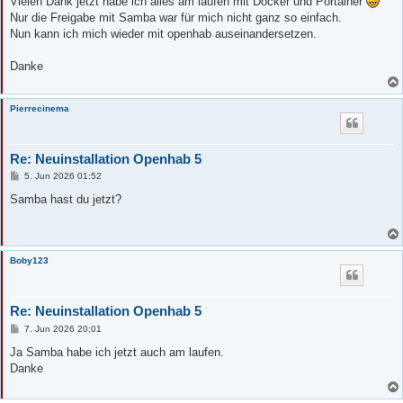
Vielen Dank jetzt habe ich alles am laufen mit Docker und Portainer
t
Nur die Freigabe mit Samba war für mich nicht ganz so einfach.
r
a
Nun kann ich mich wieder mit openhab auseinandersetzen.
g
Danke
Pierrecinema
Re: Neuinstallation Openhab 5
B
5. Jun 2026 01:52
e
i
Samba hast du jetzt?
t
r
a
g
Boby123
Re: Neuinstallation Openhab 5
B
7. Jun 2026 20:01
e
i
Ja Samba habe ich jetzt auch am laufen.
t
Danke
r
a
g