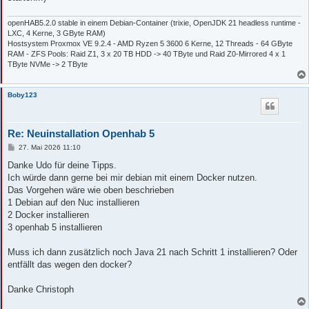
openHAB5.2.0 stable in einem Debian-Container (trixie, OpenJDK 21 headless runtime -
LXC, 4 Kerne, 3 GByte RAM)
Hostsystem Proxmox VE 9.2.4 - AMD Ryzen 5 3600 6 Kerne, 12 Threads - 64 GByte
RAM - ZFS Pools: Raid Z1, 3 x 20 TB HDD -> 40 TByte und Raid Z0-Mirrored 4 x 1
TByte NVMe -> 2 TByte
Boby123
Re: Neuinstallation Openhab 5
B
27. Mai 2026 11:10
e
i
Danke Udo für deine Tipps.
t
Ich würde dann gerne bei mir debian mit einem Docker nutzen.
r
a
Das Vorgehen wäre wie oben beschrieben
g
1 Debian auf den Nuc installieren
2 Docker installieren
3 openhab 5 installieren
Muss ich dann zusätzlich noch Java 21 nach Schritt 1 installieren? Oder
entfällt das wegen den docker?
Danke Christoph