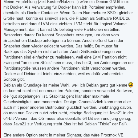
Meine Empfehlung (Zeit-Kosten/Nutzen...) wäre ein Debian GNU/Linux
mit Docker. Als Verwaltung für Docker kann ich Portainer empfehlen,
ebenfalls als Docker Container. Wenn Du im Nuc mehrere SSDs gleicher
Größe hast, könnte es sinnvoll sein, die Platten als Software RAID1 zu
betreiben und darauf LVM einzurichten. LVM steht für Logical Volume
Management, damit kannst Du beliebig viele Partitionen erstellen.
Besonders daran: Du kannst Snapshots erzeugen, um dann vom
Snapshot ein Backup anfertigen zu können. Anschließend kann der
Snapshot dann wieder gelöscht werden. Das heißt, Du musst für
Backups das System nicht anhalten. Auch Größenänderungen von
Partitionen sind einfacher zu realisieren, weil eine LVM Partition nicht
zwingend "an einem Stück" sein muss, das heißt, bei Änderungen an der
Partitionsgröße müssen andere Partitionen nicht verschoben werden.
Docker auf Debian ist leicht einzurichten, weil es dafür vorbereitete
Scripte gibt.
Debian als Grundlage ist meine Wahl, weil ich Debian ganz gut kenne
es kommt nicht mit den neuesten Paketen, sondern verwendet Software,
die "gut abgehangen" ist. Stabilität geht klar über maximale
Geschwindigkeit und modernstes Design. Grundsätzlich kann man aber
auch mit jeder anderen Distribution glücklich werden, unabhängig davon,
ob man nun Docker nutzt oder nicht, einzige Bedingung ist Java21 in der
64-Bit-Version, das OS muss also ebenfalls 64 Bit sein und jung genug,
dass Java21 zur Verfügung steht (das ist bei Debian "Trixie" der Fall).
Eine andere Option steht in meiner Signatur, das wäre Proxmox VE