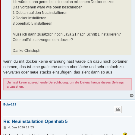
Ich würde dann gerne bei mir debian mit einem Docker nutzen.
Das Vorgehen wäre wie oben beschrieben
1 Debian auf den Nuc installieren
2 Docker installieren
3 openhab 5 installieren
Muss ich dann zusätzlich noch Java 21 nach Schritt 1 installieren?
Oder entfällt das wegen den docker?
Danke Christoph
wenn du mit docker keine erfahrung hast würde ich dazu noch portainer
nehmen, das ist eine grafische admin oberfläche und sehr einfach zu
verwalten oder neue stacks einzufügen. das sieht dann so aus
Du hast keine ausreichende Berechtigung, um die Dateianhänge dieses Beitrags
anzusehen.
Boby123
Re: Neuinstallation Openhab 5
B
4. Jun 2026 19:55
e
i