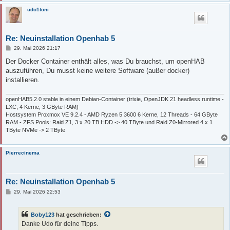
udo1toni
Re: Neuinstallation Openhab 5
B
29. Mai 2026 21:17
e
i
Der Docker Container enthält alles, was Du brauchst, um openHAB
t
auszuführen, Du musst keine weitere Software (außer docker)
r
a
installieren.
g
openHAB5.2.0 stable in einem Debian-Container (trixie, OpenJDK 21 headless runtime -
LXC, 4 Kerne, 3 GByte RAM)
Hostsystem Proxmox VE 9.2.4 - AMD Ryzen 5 3600 6 Kerne, 12 Threads - 64 GByte
RAM - ZFS Pools: Raid Z1, 3 x 20 TB HDD -> 40 TByte und Raid Z0-Mirrored 4 x 1
TByte NVMe -> 2 TByte
Pierrecinema
Re: Neuinstallation Openhab 5
B
29. Mai 2026 22:53
e
i
t
Boby123
hat geschrieben:
r
a
Danke Udo für deine Tipps.
g