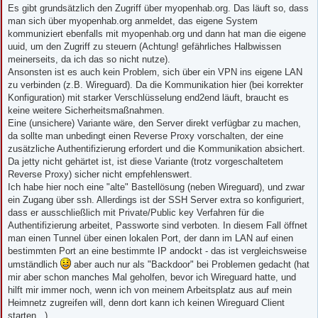
i
Es gibt grundsätzlich den Zugriff über myopenhab.org. Das läuft so, dass
t
man sich über myopenhab.org anmeldet, das eigene System
r
a
kommuniziert ebenfalls mit myopenhab.org und dann hat man die eigene
g
uuid, um den Zugriff zu steuern (Achtung! gefährliches Halbwissen
meinerseits, da ich das so nicht nutze).
Ansonsten ist es auch kein Problem, sich über ein VPN ins eigene LAN
zu verbinden (z.B. Wireguard). Da die Kommunikation hier (bei korrekter
Konfiguration) mit starker Verschlüsselung end2end läuft, braucht es
keine weitere Sicherheitsmaßnahmen.
Eine (unsichere) Variante wäre, den Server direkt verfügbar zu machen,
da sollte man unbedingt einen Reverse Proxy vorschalten, der eine
zusätzliche Authentifizierung erfordert und die Kommunikation absichert.
Da jetty nicht gehärtet ist, ist diese Variante (trotz vorgeschaltetem
Reverse Proxy) sicher nicht empfehlenswert.
Ich habe hier noch eine "alte" Bastellösung (neben Wireguard), und zwar
ein Zugang über ssh. Allerdings ist der SSH Server extra so konfiguriert,
dass er ausschließlich mit Private/Public key Verfahren für die
Authentifizierung arbeitet, Passworte sind verboten. In diesem Fall öffnet
man einen Tunnel über einen lokalen Port, der dann im LAN auf einen
bestimmten Port an eine bestimmte IP andockt - das ist vergleichsweise
umständlich
aber auch nur als "Backdoor" bei Problemen gedacht (hat
mir aber schon manches Mal geholfen, bevor ich Wireguard hatte, und
hilft mir immer noch, wenn ich von meinem Arbeitsplatz aus auf mein
Heimnetz zugreifen will, denn dort kann ich keinen Wireguard Client
starten...)