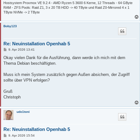
Hostsystem Proxmox VE 9.2.4 - AMD Ryzen 5 3600 6 Kerne, 12 Threads - 64 GByte
RAM - ZFS Pools: Raid Z1, 3 x 20 TB HDD -> 40 TByte und Raid Z0-Mirrored 4 x 1
TByte NVMe -> 2 TByte
Boby123
Re: Neuinstallation Openhab 5
B
9. Apr 2026 13:41
e
i
Okay vielen Dank für die Ausführung, dann werde ich mich mit dem
t
Thema Debian beschäftigten.
r
a
g
Muss ich mein System zusätzlich gegen Außen absichern, der Zugriff
sollte über VPN erfolgen?
Gruß
Christoph
udo1toni
Re: Neuinstallation Openhab 5
B
9. Apr 2026 15:54
e