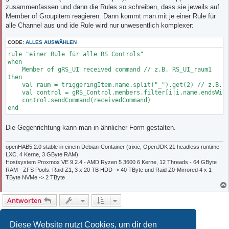
zusammenfassen und dann die Rules so schreiben, dass sie jeweils auf
Member of Groupitem reagieren. Dann kommt man mit je einer Rule für
alle Channel aus und ide Rule wird nur unwesentlich komplexer:
CODE:
ALLES AUSWÄHLEN
rule "einer Rule für alle RS Controls"

when

    Member of gRS_UI received command // z.B. RS_UI_raum1

then

    val raum = triggeringItem.name.split("_").get(2) // z.B. "
    val control = gRS_Control.members.filter[i|i.name.endsWith
    control.sendCommand(receivedCommand)

Die Gegenrichtung kann man in ähnlicher Form gestalten.
openHAB5.2.0 stable in einem Debian-Container (trixie, OpenJDK 21 headless runtime -
LXC, 4 Kerne, 3 GByte RAM)
Hostsystem Proxmox VE 9.2.4 - AMD Ryzen 5 3600 6 Kerne, 12 Threads - 64 GByte
RAM - ZFS Pools: Raid Z1, 3 x 20 TB HDD -> 40 TByte und Raid Z0-Mirrored 4 x 1
TByte NVMe -> 2 TByte
Antworten
1
2
Vorherige
12 Beiträge
Diese Website nutzt Cookies, um dir den