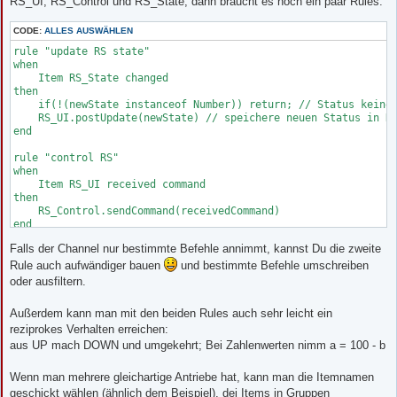
RS_UI, RS_Control und RS_State, dann braucht es noch ein paar Rules:
CODE:
ALLES AUSWÄHLEN
rule "update RS state"

when

    Item RS_State changed

then

    if(!(newState instanceof Number)) return; // Status keine 
    RS_UI.postUpdate(newState) // speichere neuen Status in RS
end

rule "control RS"

when

    Item RS_UI received command

then

    RS_Control.sendCommand(receivedCommand)

Falls der Channel nur bestimmte Befehle annimmt, kannst Du die zweite
Rule auch aufwändiger bauen
und bestimmte Befehle umschreiben
oder ausfiltern.
Außerdem kann man mit den beiden Rules auch sehr leicht ein
reziprokes Verhalten erreichen:
aus UP mach DOWN und umgekehrt; Bei Zahlenwerten nimm a = 100 - b
Wenn man mehrere gleichartige Antriebe hat, kann man die Itemnamen
geschickt wählen (ähnlich dem Beispiel), dei Items in Gruppen