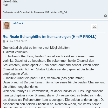
Viele Grüße,
Ralf
Debmatic und Openhab in Proxmox VM debian x86_64
udo1toni
Re: Reale Behanghöhe im Item anzeigen (HmIP-FROLL)
B
9. Jun 2026 00:26
e
i
Grundsätzlich gibt es immer zwei Möglichkeiten:
t
1. direkt verlinken
r
a
Ein Rollershutter Item, beide Channel sind direkt mit diesem Item
g
verlinkt. Dabei ist zu beachten: Es bekommen beide Channel den
Steuerbefehl, wenn openHAB ein sendCommand sendet. Wenn beide
Channel tatsächlich ein Status Update senden, gewinnt der letzte
empfangene Wert.
2. indirekt (über ein paar Rules) verlinken (das geht immer).
Dazu brauchst Du drei Items, nämlich je eines für die beiden Channel und
ein drittes, ungebundenes.
Welchen Itemtyp Du verwendest, ist dabei individuell. Das ungebundene
Item wird später in der Sitemap (bzw. UI) verwendet, es bietet sich also
an, dieses als Rollershutter Item anzulegen. Die beiden anderen legst Du
passend zu den beiden Channeln an. Nehmen wir an, die Items heißen