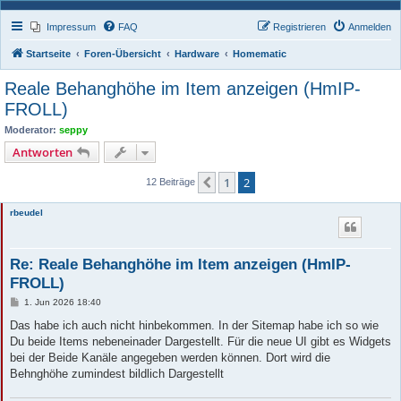
Impressum
FAQ
Registrieren
Anmelden
Startseite
Foren-Übersicht
Hardware
Homematic
Reale Behanghöhe im Item anzeigen (HmIP-
FROLL)
Moderator:
seppy
Antworten
1
2
Vorherige
12 Beiträge
rbeudel
Re: Reale Behanghöhe im Item anzeigen (HmIP-
FROLL)
B
1. Jun 2026 18:40
e
i
Das habe ich auch nicht hinbekommen. In der Sitemap habe ich so wie
t
Du beide Items nebeneinader Dargestellt. Für die neue UI gibt es Widgets
r
a
bei der Beide Kanäle angegeben werden können. Dort wird die
g
Behnghöhe zumindest bildlich Dargestellt